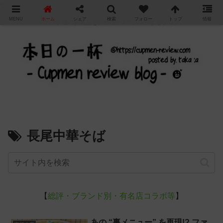
"
MENU
ホーム
シェア
検索
フォロー
トップ
情報
カップ麺の新商品をレビュー / アレンジするブログ
長尾中華そば
【
総評・ブランド別・有名店コラボ等
】
あの “裏メニュー” を再現!? ファ