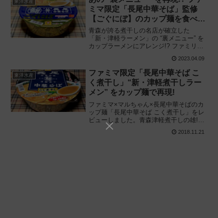
東洋水産
ミマ限定「長尾中華そば」監修
【ごぐにぼ】のカップ麺を食べて
みた結果‥‥
青森が誇る煮干しの名店が確立した
「新・津軽ラーメン」の “裏メニュー” を
カップラーメンにアレンジ!? ファミリー
マート限定で新発売!! 東洋水産と共同開
2023.04.09
発「ファミマル 長尾中華そば ごぐにぼ」
を食べてみた感想と評価・レビューで
ファミマ限定「長尾中華そば こ
東洋水産
す。
く煮干し」“新・津軽煮干しラー
メン” をカップ麺で再現!
ファミマ×マルちゃん×長尾中華そばのカ
ップ麺「長尾中華そば こく煮干し」をレ
ビューしました。青森津軽煮干しの雄!
"新" 津軽煮干しラーメン "こく煮干し" を
2018.11.21
再現したカップ麺を実際に食べてみた感
想に基づいて評価します。