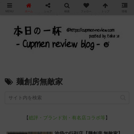
"
MENU
ホーム
シェア
検索
フォロー
トップ
情報
カップ麺の新商品をレビュー / アレンジするブログ
麺創房無敵家
【
総評・ブランド別・有名店コラボ等
】
池袋の行列店【麺創房 無敵家】