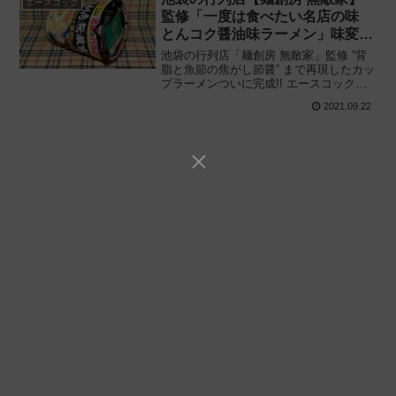
エースコック
監修「一度は食べたい名店の味
とんコク醤油味ラーメン」味変用
の “節醤” も再現!!
池袋の行列店「麺創房 無敵家」監修 “背
脂と魚節の焦がし節醤” まで再現したカッ
プラーメンついに完成!! エースコックと
共同開発「一度は食べたい名店の味 麺創
2021.09.22
房無敵家 とんコク醤油味ラーメン」を食
べてみた感想と評価・レビューです。