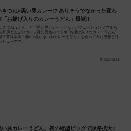
いきつね×黒い豚カレー!? ありそうでなかった変わ
種「お揚げ入りのカレーうどん」爆誕!!
いきつねうどん」と「黒い豚カレーうどん」がフュージョン!? マルち
の和風どんぶりカップ麺に異色のコラボ “お揚げ入りのカレーうどん”
場!! 東洋水産「赤い×黒いきつねカレーうどん」を食べてみた感想と評
レビューです。
2022.08.31
黒い豚カレーうどん」初の縦型ビッグで販路拡大!!