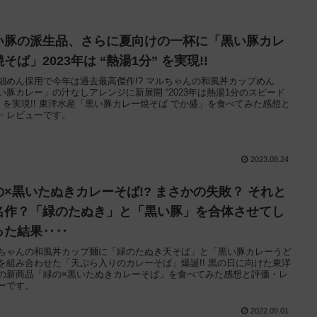
い豚の派生品、さらに夏向けの一杯に「黒い豚カレ
そば」2023年は “熱湯1分” を実現!!
細めん採用で今年は過去最高傑作!? マルちゃんの和風丼カップめん
い豚カレー」の汁なしアレンジに新展開 “2023年は熱湯1分のスピード
” を実現!! 東洋水産「黒い豚カレー焼そば でか盛」を食べてみた感想と
・レビューです。
2023.08.24
の×黒いたぬきカレーそば!? まさかの失敗？ それと
名作？「緑のたぬき」と「黒い豚」を合体させてし
った結果‥‥
ちゃんの和風丼カップ麺に「緑のたぬき天そば」と「黒い豚カレーうど
を組み合わせた「天ぷら入りのカレーそば」爆誕!! 黒の日に向けた東洋
の新商品「緑の×黒いたぬきカレーそば」を食べてみた感想と評価・レ
ーです。
2022.09.01