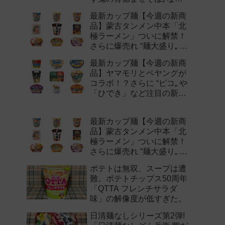
注目の新作まとめ！
最新カップ麺【今週の新商
品】蒙古タンメン中本「北
極ラーメン」ついに解禁！
さらに爆売れ “麺大盛り„ シ
リーズの新味など注目の新
最新カップ麺【今週の新商
作まとめ！
品】ヤマモリとペヤングが
コラボ！？さらに “ピコ„ や
「ひでき」など注目の新作
まとめ！
最新カップ麺【今週の新商
品】蒙古タンメン中本「北
極ラーメン」ついに解禁！
さらに爆売れ “麺大盛り„ シ
リーズの新味など注目の新
ポテトは無双、スープは遭
作まとめ！
難。ポテトチップス50周年
「QTTA フレンチサラダ
味」の解像度が低すぎた。
日清麺なしシリーズ第2弾!