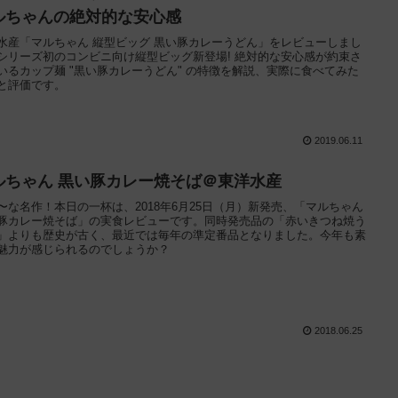
ルちゃんの絶対的な安心感
水産「マルちゃん 縦型ビッグ 黒い豚カレーうどん」をレビューしまし
シリーズ初のコンビニ向け縦型ビッグ新登場! 絶対的な安心感が約束さ
いるカップ麺 "黒い豚カレーうどん" の特徴を解説、実際に食べてみた
と評価です。
2019.06.11
ルちゃん 黒い豚カレー焼そば＠東洋水産
〜な名作！本日の一杯は、2018年6月25日（月）新発売、「マルちゃん
豚カレー焼そば」の実食レビューです。同時発売品の「赤いきつね焼う
」よりも歴史が古く、最近では毎年の準定番品となりました。今年も素
魅力が感じられるのでしょうか？
2018.06.25