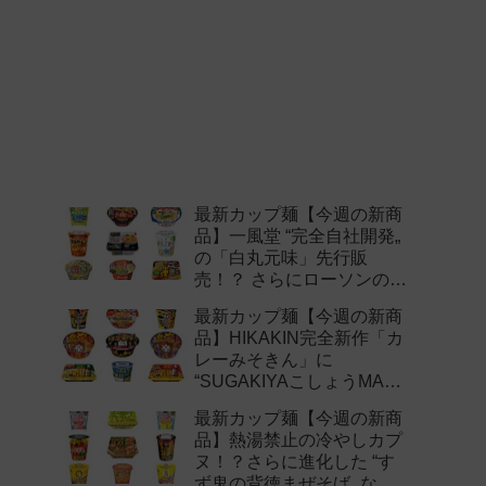
最新カップ麺【今週の新商
品】一風堂 “完全自社開発„
の「白丸元味」先行販
売！？ さらにローソンの激
辛チャレンジなどど注目の
最新カップ麺【今週の新商
新作まとめ！
品】HIKAKIN完全新作「カ
レーみそきん」に
“SUGAKIYAこしょうMAX„
など注目の新作まとめ！
最新カップ麺【今週の新商
品】熱湯禁止の冷やしカプ
ヌ！？さらに進化した “す
ず鬼の背徳まぜそば„ など