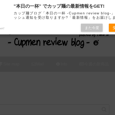
"本日の一杯" でカップ麺の最新情報をGET!
カップ麺の新商品をレビュー / アレンジするブログ
カップ麺ブログ「本日の一杯 -Cupmen review blog
ッシュ通知を受け取りますか?「最新情報」をお届けし
また今度
ush7
Site map
Mail
Info
今週の新商品