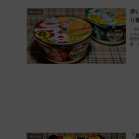
赤
東洋水産
り
「赤
ゃん
初登
価・
「
東洋水産