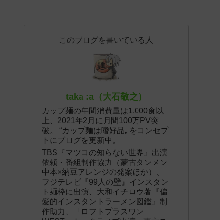
このブログを書いている人
taka :a（大石敬之）
カップ麺の年間消費量は1,000食以
上、2021年2月に月間100万PV突
破。 “カップ麺は嗜好品„ をコンセプ
トにブログを更新中。
TBS『マツコの知らない世界』出演
依頼・番組制作協力（蒙古タンメン
中本×納豆アレンジの発案ほか）、
フジテレビ『99人の壁』インスタン
ト麺枠に出演、大和イチロウ著『偏
愛的インスタントラーメン図鑑』制
作助力、「ロフトプラスワン