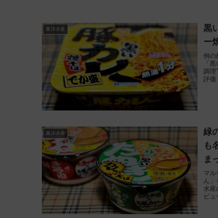
黒
東洋水産
ー焼
例の
「黒
調理
評価
緑
東洋水産
も
ま
マル
ん」
水産
ビュ