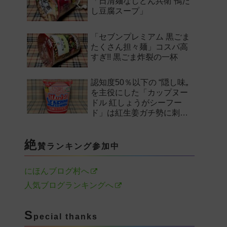
「日清麺なしどん兵衛 鴨だ
し豆腐スープ」
「セブンプレミアム 黒ごま
たくさん担々麺」コスパ高
すぎ!! 黒ごま炸裂の一杯
認知度50％以下の “隠し味„
を主役にした「カップヌー
ドル 紅しょうがシーフー
ド」は紅生姜ガチ勢に刺さ
るのか——。
絶
賛ランキング参加中
にほんブログ村へ
人気ブログランキングへ
S
pecial thanks