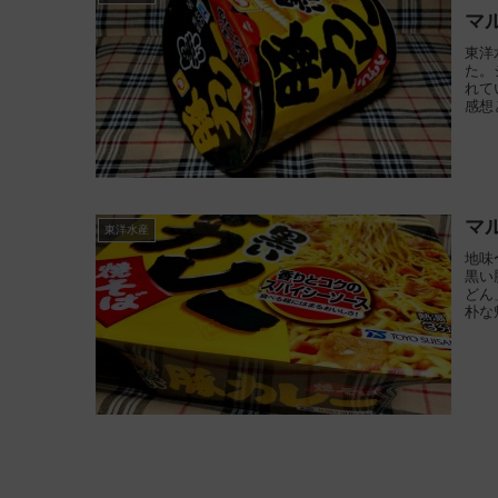
マ
東洋
た。
れて
感想
マ
東洋水産
地味
黒い
どん
朴な