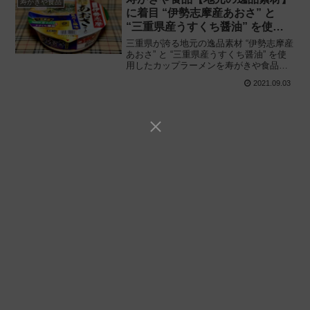
寿がきや食品
に着目 “伊勢志摩産あおさ” と
“三重県産うすくち醤油” を使用
「伊勢志摩あおさラーメン」新発
三重県が誇る地元の逸品素材 “伊勢志摩産
売!!
あおさ” と “三重県産うすくち醤油” を使
用したカップラーメンを寿がきや食品が
商品化!! 逸品素材シリーズ第1弾「伊勢志
2021.09.03
摩あおさラーメン 貝だし塩味」を食べて
みた感想と評価・レビューです。