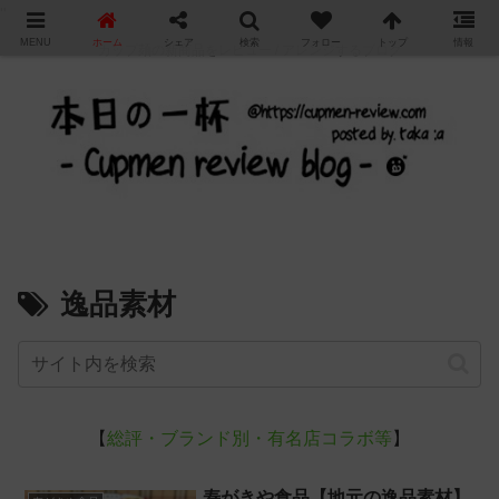
"
MENU
ホーム
シェア
検索
フォロー
トップ
情報
カップ麺の新商品をレビュー / アレンジするブログ
逸品素材
【
総評・ブランド別・有名店コラボ等
】
寿がきや食品【地元の逸品素材】