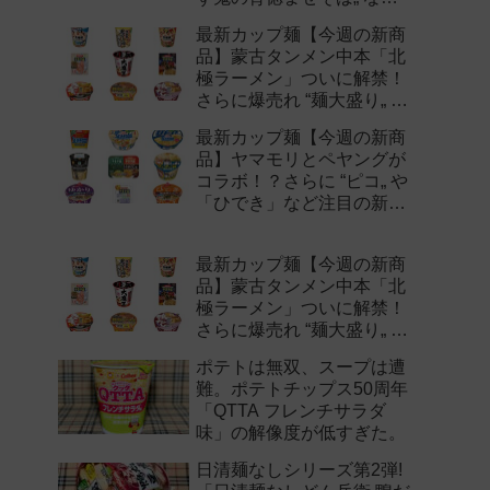
注目の新作まとめ！
最新カップ麺【今週の新商
品】蒙古タンメン中本「北
極ラーメン」ついに解禁！
さらに爆売れ “麺大盛り„ シ
リーズの新味など注目の新
最新カップ麺【今週の新商
作まとめ！
品】ヤマモリとペヤングが
コラボ！？さらに “ピコ„ や
「ひでき」など注目の新作
まとめ！
最新カップ麺【今週の新商
品】蒙古タンメン中本「北
極ラーメン」ついに解禁！
さらに爆売れ “麺大盛り„ シ
リーズの新味など注目の新
ポテトは無双、スープは遭
作まとめ！
難。ポテトチップス50周年
「QTTA フレンチサラダ
味」の解像度が低すぎた。
日清麺なしシリーズ第2弾!