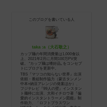
このブログを書いている人
taka :a（大石敬之）
カップ麺の年間消費量は1,000食以
上、2021年2月に月間100万PV突
破。 “カップ麺は嗜好品„ をコンセプ
トにブログを更新中。
TBS『マツコの知らない世界』出演
依頼・番組制作協力（蒙古タンメン
中本×納豆アレンジの発案ほか）、
フジテレビ『99人の壁』インスタン
ト麺枠に出演、大和イチロウ著『偏
愛的インスタントラーメン図鑑』制
作助力、「ロフトプラスワン