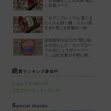
「日清麺なしどん兵衛 鴨だ
し豆腐スープ」
「セブンプレミアム 黒ごま
たくさん担々麺」コスパ高
すぎ!! 黒ごま炸裂の一杯
認知度50％以下の “隠し味„
を主役にした「カップヌー
ドル 紅しょうがシーフー
ド」は紅生姜ガチ勢に刺さ
るのか——。
絶
賛ランキング参加中
にほんブログ村へ
人気ブログランキングへ
S
pecial thanks