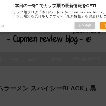
"本日の一杯" でカップ麺の最新情報をGET!
カップ麺の新商品をレビュー / アレンジするブログ
カップ麺ブログ「本日の一杯 -Cupmen review blog
ッシュ通知を受け取りますか?「最新情報」をお届けし
また今度
ush7
Site map
Mail
Info
今週の新商品
ムラーメン スパイシーBLACK」黒