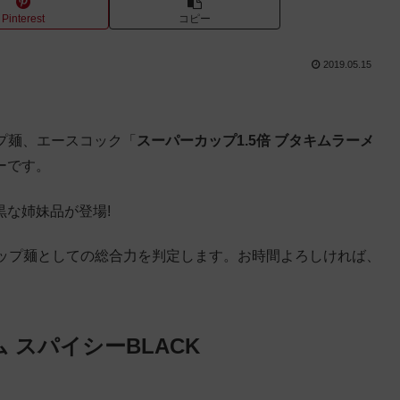
Pinterest
コピー
2019.05.15
ップ麺、エースコック「
スーパーカップ1.5倍 ブタキムラーメ
ーです。
黒な姉妹品が登場!
ップ麺としての総合力を判定します。お時間よろしければ、
 スパイシーBLACK