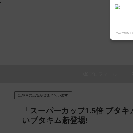
"
Powered by P
プロフィール
記事内に広告が含まれています
「スーパーカップ1.5倍 ブタキ
いブタキム新登場!