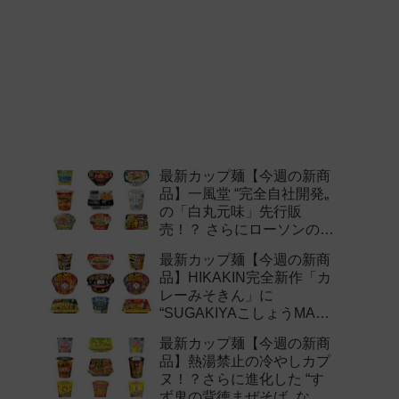
最新カップ麺【今週の新商
品】一風堂 “完全自社開発„
の「白丸元味」先行販
売！？ さらにローソンの激
辛チャレンジなどど注目の
最新カップ麺【今週の新商
新作まとめ！
品】HIKAKIN完全新作「カ
レーみそきん」に
“SUGAKIYAこしょうMAX„
など注目の新作まとめ！
最新カップ麺【今週の新商
品】熱湯禁止の冷やしカプ
ヌ！？さらに進化した “す
ず鬼の背徳まぜそば„ など