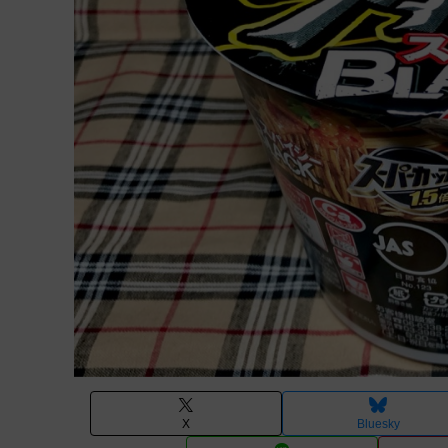
X
Bluesky