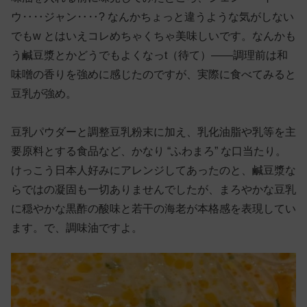
ウ‥‥ジャン‥‥? なんかちょっと違うような気がしない
でもw とはいえコレめちゃくちゃ美味しいです。なんかも
う鹹豆漿とかどうでもよくなっt（待て）——調理前は和
味噌の香りを強めに感じたのですが、実際に食べてみると
豆乳が強め。
豆乳パウダーと調整豆乳粉末に加え、乳化油脂や乳等を主
要原料とする食品など、かなり “ふわまろ” な口当たり。
けっこう日本人好みにアレンジしてあったのと、鹹豆漿な
らではの凝固も一切ありませんでしたが、まろやかな豆乳
に穏やかな黒酢の酸味と若干の海老が本格感を表現してい
ます。で、調味油ですよ。