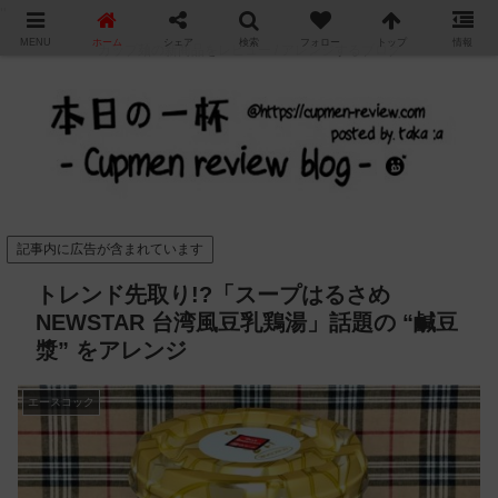
"
MENU
ホーム
シェア
検索
フォロー
トップ
情報
カップ麺の新商品をレビュー / アレンジするブログ
記事内に広告が含まれています
トレンド先取り!?「スープはるさめ
NEWSTAR 台湾風豆乳鶏湯」話題の “鹹豆
漿” をアレンジ
エースコック