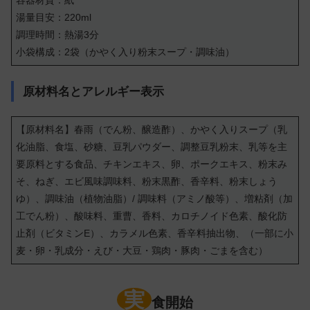
湯量目安：220ml
調理時間：熱湯3分
小袋構成：2袋（かやく入り粉末スープ・調味油）
原材料名とアレルギー表示
【原材料名】
春雨（でん粉、醸造酢）、かやく入りスープ（乳
化油脂、食塩、砂糖、豆乳パウダー、調整豆乳粉末、乳等を主
要原料とする食品、チキンエキス、卵、ポークエキス、粉末み
そ、ねぎ、エビ風味調味料、粉末黒酢、香辛料、粉末しょう
ゆ）、調味油（植物油脂）/ 調味料（アミノ酸等）、増粘剤（加
工でん粉）、酸味料、重曹、香料、カロチノイド色素、酸化防
止剤（ビタミンE）、カラメル色素、香辛料抽出物、（一部に小
麦・卵・乳成分・えび・大豆・鶏肉・豚肉・ごまを含む）
実
食開始