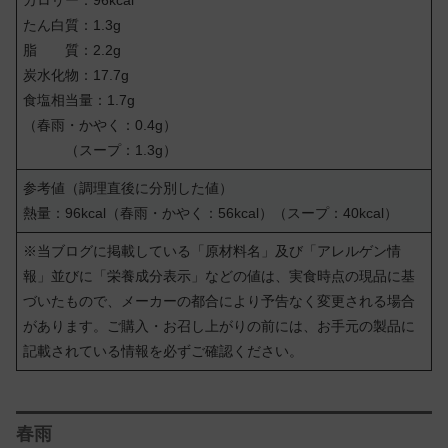
カロリー：96kcal
たん白質：1.3g
脂 質：2.2g
炭水化物：17.7g
食塩相当量：1.7g
（春雨・かやく：0.4g）
（スープ：1.3g）
参考値（調理直後に分別した値）
熱量：96kcal（春雨・かやく：56kcal）（スープ：40kcal）
※当ブログに掲載している「原材料名」及び「アレルゲン情
報」並びに「栄養成分表示」などの値は、実食時点の現品に基
づいたもので、メーカーの都合により予告なく変更される場合
があります。ご購入・お召し上がりの前には、お手元の製品に
記載されている情報を必ずご確認ください。
春雨