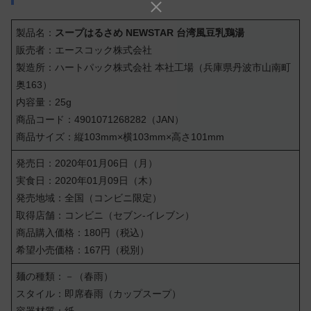
製品名：
スープはるさめ NEWSTAR 台湾風豆乳鶏湯
販売者：エースコック株式会社
製造所：ハートパック株式会社 本社工場（兵庫県丹波市山南町
奥163）
内容量：25g
商品コード：4901071268282（JAN）
商品サイズ：縦103mm×横103mm×高さ101mm
発売日：2020年01月06日（月）
実食日：2020年01月09日（木）
発売地域：全国（コンビニ限定）
取得店舗：コンビニ（セブン-イレブン）
商品購入価格：180円（税込）
希望小売価格：167円（税別）
麺の種類：－（春雨）
スタイル：即席春雨（カップスープ）
容器材質：紙