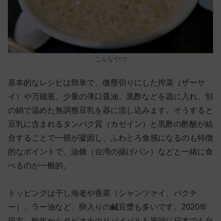
こんなやつ
基本的なレシピは簡単で、微塵切りにした搾菜（ザーサ
イ）や万能葱、少量の薄口醤油、黒酢などを器に入れ、別
の鍋で温めた無調整豆乳を器に流し込みます。そうすると
豆乳に含まれるタンパク質（カゼイン）と黒酢の酢酸が結
合することで一部が凝固し、ふわとろ食感になるのも特徴
的なポイントで、油條（台湾の揚げパン）などと一緒に食
べるのが一般的。
トッピングは干し海老や香菜（シャンツァイ、パクチ
ー）、ラー油など、卵入りの鹹豆漿も多いです。2020年
現在、昨年からタピオカのリバイバルを筆頭に日本でも台