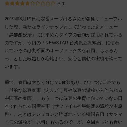
5.0
2019年8月19日に定番スープはるさめが各種リニューアル
した際、新たなラインナップとして加わった新メニュー
「黒酢酸辣湯」には平めんタイプの春雨が採用されている
のですが、今回の「NEWSTAR 台湾風豆乳鶏湯」に使わ
れているのは丸断面のオーソドックスな春雨。ちゅるん
っ、とした喉越しが心地よい、安心と信頼の実績を誇って
います。
通常、春雨は大きく分けて3種類あり、ひとつは日本でも
一般的な緑豆春雨（えんどう豆や緑豆の澱粉から作られる
中国産の春雨）、もう一つは緑豆の生育に向いていない日
本で作られる国産春雨（サツマイモや馬鈴薯の澱粉が主原
料）、あとはタンミョンと呼ばれている韓国春雨（サツマ
イモの澱粉が主原料）もあるのですが、今回もっとも近い