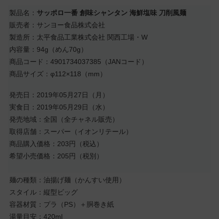
製品名：
サッポロ一番 創味シャンタン 海鮮塩味 刀削風麺
販売者：サンヨー食品株式会社
製造所：太平食品工業株式会社 関西工場・W
内容量：94g（めん70g）
商品コード：4901734037385（JANコード）
商品サイズ：φ112×118（mm）
発売日：2019年05月27日（月）
実食日：2019年05月29日（水）
発売地域：全国（全チャネル販売）
取得店舗：スーパー（イオンリテール）
商品購入価格：203円（税込）
希望小売価格：205円（税別）
麺の種類：油揚げ麺（かんすい使用）
スタイル：縦型ビッグ
容器材質：プラ（PS）＋胴巻き紙
湯量目安：420ml