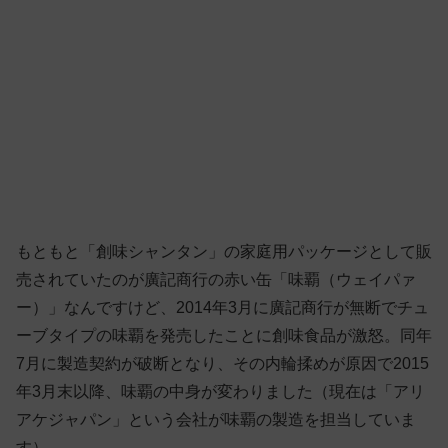
もともと「創味シャンタン」の家庭用パッケージとして販
売されていたのが廣記商行の赤い缶「味覇（ウェイパァ
ー）」なんですけど、2014年3月に廣記商行が無断でチュ
ーブタイプの味覇を発売したことに創味食品が激怒。同年
7月に製造契約が破断となり、その内輪揉めが原因で2015
年3月末以降、味覇の中身が変わりました（現在は「アリ
アケジャパン」という会社が味覇の製造を担当していま
す）。