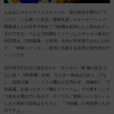
ちなみにチャイナフェスティバル「炎の激辛中華G1グラ
ンプリ」にも輝いた名店「陳家私菜」のオーナーシェフ・
陳龐湧さんが日本で初めて刀削麺を提供したと言われてい
るのですが、そんな刀削麺をイメージしたサンヨー食品の
特許製法「刀削風麺」を採用。今回が初登場ではないけれ
ど、「創味シャンタン」使用に匹敵する見所の個性的なポ
イントです。
2015年5月11日に発売された「サッポロ一番 麺の至宝 汁
なし担々 刀削風麺」以来、サンヨー食品は汁あり・汁な
し、油揚げ麺・ノンフライ麺などを問わず、積極的に「刀
削風麺」を使ったカップ麺をリリースし、その度すこしず
つ改良を重ねているので、スープの「創味シャンタン」ら
しさと海鮮の旨味はもちろん、「刀削麺」の再現度にも注
目ですよ。