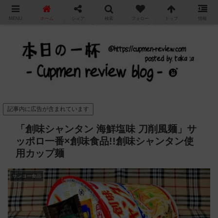
"
MENU
ホーム
シェア
検索
フォロー
トップ
情報
カップ麺の新商品をレビュー / アレンジするブログ
記事内に広告が含まれています
「創味シャンタン 海鮮塩味 刀削風麺」サ
ッポロ一番×創味食品!!創味シャンタン使
用カップ麺
サンヨー食品