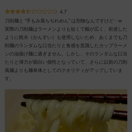
4.7
刀削麺と “手もみ風ちぢれめん” は別物なんですけど‥w
実際の刀削麺はラーメンよりも短くて幅が広く、前述した
ように梘水（かんすい）も使用しないため、あくまでも刀
削麺のランダムな口当たりと食感を意識したカップラーメ
ンの油揚げ麺に過ぎません。しかし、そのランダムな口当
たりと弾力が面白い個性となっていて、さらに以前の刀削
風麺よりも麺単体としてのクオリティがアップしていま
す。