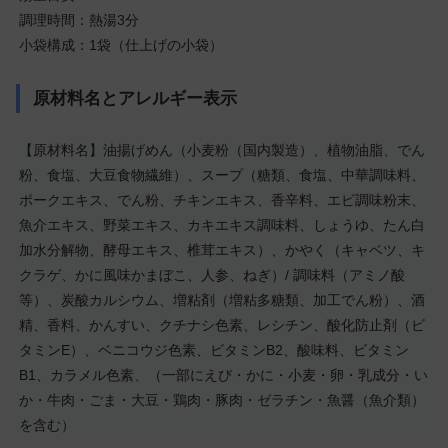
調理時間：熱湯3分
小袋構成：1袋（仕上げの小袋）
原材料名とアレルギー表示
【原材料名】油揚げめん（小麦粉（国内製造）、植物油脂、でん
粉、食塩、大豆食物繊維）、スープ（糖類、食塩、中華調味料、
ポークエキス、でん粉、チキンエキス、香辛料、エビ調味粉末、
魚介エキス、野菜エキス、カキエキス調味料、しょうゆ、たん白
加水分解物、酵母エキス、椎茸エキス）、かやく（キャベツ、キ
クラゲ、かに風味かまぼこ、人参、ねぎ）/ 調味料（アミノ酸
等）、炭酸カルシウム、増粘剤（増粘多糖類、加工でん粉）、酒
精、香料、かんすい、クチナシ色素、レシチン、酸化防止剤（ビ
タミンE）、ベニコウジ色素、ビタミンB2、酸味料、ビタミン
B1、カラメル色素、（一部にえび・かに・小麦・卵・乳成分・い
か・牛肉・ごま・大豆・鶏肉・豚肉・ゼラチン・魚醤（魚介類）
を含む）