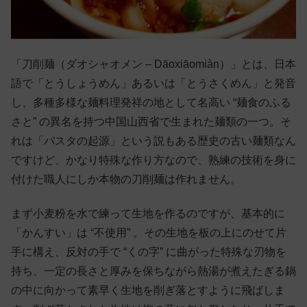
「刀削麺（ダオシャオメン – Dāoxiāomiàn）」とは、日本
語で「とうしょうめん」あるいは「とうさくめん」と発音
し、多種多様な麺料理発祥の地として名高い “麺食のふる
さと” の異名を持つ中国山西省で生まれた麺類の一つ。そ
れは「パスタの起源」という説もある歴史の古い麺類なん
ですけど、かなり特殊な作り方なので、熟練の技術を身に
付けた職人にしか本物の刀削麺は作れません。
まず小麦粉を水で練って生地を作るのですが、基本的に
「かんすい」は “不使用” 。その生地を板の上にのせて片
手に構え、反対の手で “くの字” に曲がった特殊な刃物を
持ち、一定の長さと厚みを保ちながら熱湯が煮えたぎる鍋
の中に向かって素早く生地を削ぎ落とすように飛ばしま