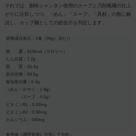
それでは、創味シャンタン使用のスープと刀削風麺の仕上
がりに注目しつつ、「めん」「スープ」「具材」の順に解
説し、カップ麺としての総合力を判定します。
栄養成分表示：1食（94g）当たり
熱 量：410kcal（カロリー）
たん白質：7.2g
脂 質：16.4g
炭水化物：58.5g
食塩相当量：6.4g
（めん・かやく：1.9g）
（スープ：4.5g）
ビタミンB1：0.33mg
ビタミンB2：0.58mg
カルシウム：240mg
参考値（調理直後に分別して分析）