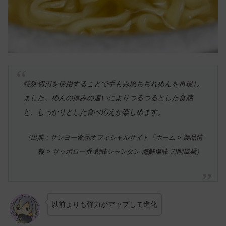
特殊切刃を使用することで手もみ風ちぢれめんを再現し
ました。めんの厚みの違いによりつるつるとした食感
と、しっかりとした食べ応えが楽しめます。
（出典：サンヨー食品オフィシャルサイト「ホーム > 製品情
報 > サッポロ一番 創味シャンタン 海鮮塩味 刀削風麺）
以前よりも弾力がアップして進化