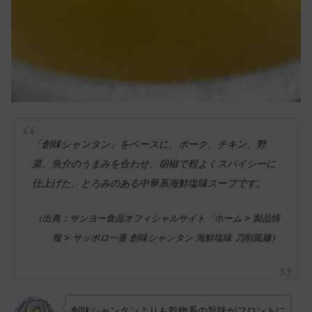
「創味シャンタン」をベースに、ポーク、チキン、野
菜、魚介のうまみを合わせ、胡椒で程よくスパイシーに
仕上げた、とろみのある中華系海鮮塩味スープです。
（出典：サンヨー食品オフィシャルサイト「ホーム > 製品情
報 > サッポロ一番 創味シャンタン 海鮮塩味 刀削風麺）
創味シャンタンよりも乾物系の旨味がフロントに