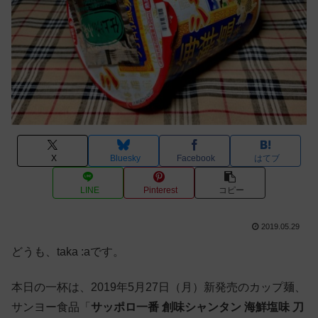
X
Bluesky
Facebook
はてブ
LINE
Pinterest
コピー
2019.05.29
どうも、taka :aです。
本日の一杯は、2019年5月27日（月）新発売のカップ麺、
サンヨー食品「
サッポロ一番 創味シャンタン 海鮮塩味 刀