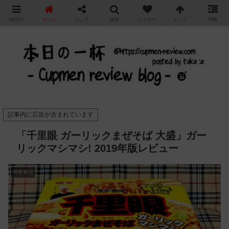
"
MENU
ホーム
シェア
検索
フォロー
トップ
情報
カップ麺の新商品をレビュー / アレンジするブログ
記事内に広告が含まれています
「千里眼 ガーリックまぜそば 大盛」ガー
リックマシマシ! 2019年版レビュー
明星食品