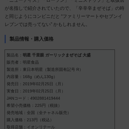
「ニューデイズ」「ローソン」「ミニストップ」と取扱店
が名指しで紹介されていたので、「辛辛辛まぜそば」の時
と同じようにコンビニだと “ファミリーマートやセブンイ
レブンでは売ってない” かもしれません。
製品情報・購入価格
製品名：
明星 千里眼 ガーリックまぜそば 大盛
販売者：明星食品
製造所：東日本明星（製造所固有記号 R）
内容量：168g（めん130g）
発売日：2019年02月25日（月）
実食日：2019年02月25日（月）
JANコード：4902881419444
希望小売価格：225円（税抜）
発売地域：全国（全チャネル販売）
購入価格：213円（税込）
取得店舗：イオンリテール