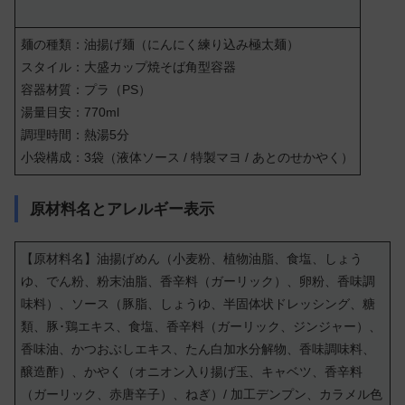
麺の種類：油揚げ麺（にんにく練り込み極太麺）
スタイル：大盛カップ焼そば角型容器
容器材質：プラ（PS）
湯量目安：770ml
調理時間：熱湯5分
小袋構成：3袋（液体ソース / 特製マヨ / あとのせかやく）
原材料名とアレルギー表示
【原材料名】油揚げめん（小麦粉、植物油脂、食塩、しょう
ゆ、でん粉、粉末油脂、香辛料（ガーリック）、卵粉、香味調
味料）、ソース（豚脂、しょうゆ、半固体状ドレッシング、糖
類、豚･鶏エキス、食塩、香辛料（ガーリック、ジンジャー）、
香味油、かつおぶしエキス、たん白加水分解物、香味調味料、
醸造酢）、かやく（オニオン入り揚げ玉、キャベツ、香辛料
（ガーリック、赤唐辛子）、ねぎ）/ 加工デンプン、カラメル色