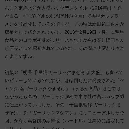
んこと東洋水産が大盛バケツ型スタイル（2014年は「で
かまる」×TRY×Yahoo! JAPANの企画）で再現カップラー
メンを商品化しているのですが、その頃は新田祐三さんが
店長として紹介されていて、2018年2月19日（月）に明星
食品とのコラボ初版がリリースされてからは安川隆司さん
が店長として紹介されているので、その間に代変わりされ
たようですね。
初版の「明星 千里眼 ガーリックまぜそば 大盛」も食べて
レビューしているのですが、ほぼ同時期に発売された「ペ
ヤング 塩ガーリックやきそば」（まるか食品）ほどでは
なかったものの、ガーリック強めで中毒性の高いカップ麺
に仕上がっていました。その「千里眼監修 ガーリックま
ぜそば」を「ガーリックマシマシ」にリニューアルした今
回、かなり実食前の期待値（ハードル）は高めに設定して
おります。←※にんにくバカ