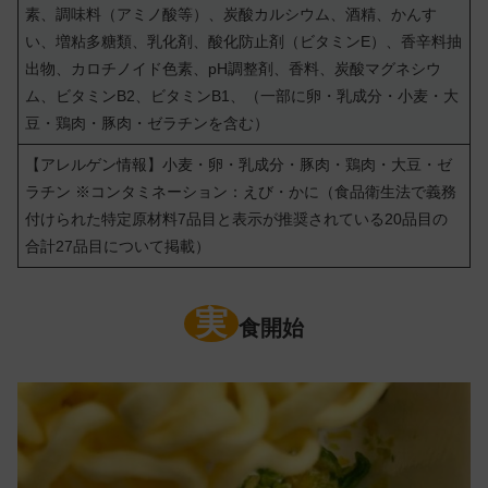
素、調味料（アミノ酸等）、炭酸カルシウム、酒精、かんす
い、増粘多糖類、乳化剤、酸化防止剤（ビタミンE）、香辛料抽
出物、カロチノイド色素、pH調整剤、香料、炭酸マグネシウ
ム、ビタミンB2、ビタミンB1、（一部に卵・乳成分・小麦・大
豆・鶏肉・豚肉・ゼラチンを含む）
【アレルゲン情報】小麦・卵・乳成分・豚肉・鶏肉・大豆・ゼ
ラチン ※コンタミネーション：えび・かに（食品衛生法で義務
付けられた特定原材料7品目と表示が推奨されている20品目の
合計27品目について掲載）
実
食開始