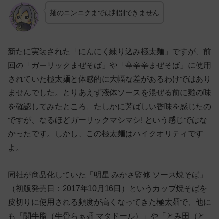
麺のニンニクまでは判別できません
新たに実装された「にんにく練り込み極太麺」ですが、前
回の「ガーリックまぜそば」や「辛辛辛まぜそば」に使用
されていた極太麺と体感的に大幅な差があるわけではあり
ませんでした。とりあえず液体ソースを混ぜる前に麺の味
を確認してみたところ、たしかに芳ばしい香味を感じたの
ですが、なるほどガーリックマシマシ! という感じではな
かったです。しかし、この極太麺はハイクオリティです
よ。
同社が商品化していた「明星 みかさ監修 ソース焼そば」
（初版発売日：2017年10月16日）というカップ焼そばを
皮切りに使用される頻度が高くなってきた極太麺で、他に
も「闘牛脂（牛骨らぁ麺 マタドール）」や「とみ田（と