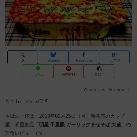
X
Bluesky
Facebook
はてブ
LINE
Pinterest
コピー
2019.02.25
2020.01.21
どうも、taka :aです。
本日の一杯は、2019年02月25日（月）新発売のカップ
麺、明星食品「
明星 千里眼 ガーリックまぜそば 大盛
」の
実食レビューです。