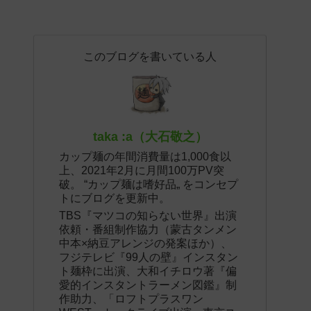
このブログを書いている人
taka :a（大石敬之）
カップ麺の年間消費量は1,000食以
上、2021年2月に月間100万PV突
破。 “カップ麺は嗜好品„ をコンセプ
トにブログを更新中。
TBS『マツコの知らない世界』出演
依頼・番組制作協力（蒙古タンメン
中本×納豆アレンジの発案ほか）、
フジテレビ『99人の壁』インスタン
ト麺枠に出演、大和イチロウ著『偏
愛的インスタントラーメン図鑑』制
作助力、「ロフトプラスワン