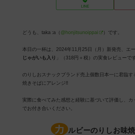
LINE
どうも、taka :a（
@honjitsunoippai
）です。
本日の一杯は、2024年11月25日（月）新発売、
じゃがいも入り
」（318円＋税）の実食レビューで
のりしおスナックブランド売上個数日本一に君臨す
焼きそばにアレンジ!!
実際に食べてみた感想と経験に基づいて評価し、カ
でお付き合いください。
カ
ルビーのりしお味焼