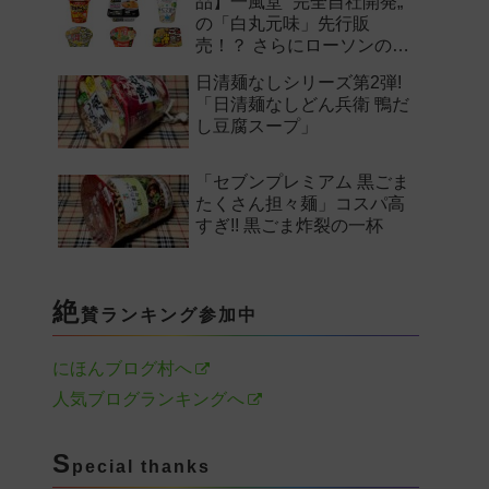
品】一風堂 “完全自社開発„
の「白丸元味」先行販
売！？ さらにローソンの激
辛チャレンジなどど注目の
日清麺なしシリーズ第2弾!
新作まとめ！
「日清麺なしどん兵衛 鴨だ
し豆腐スープ」
「セブンプレミアム 黒ごま
たくさん担々麺」コスパ高
すぎ!! 黒ごま炸裂の一杯
絶
賛ランキング参加中
にほんブログ村へ
人気ブログランキングへ
S
pecial thanks