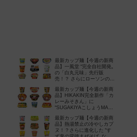
最新カップ麺【今週の新商
品】一風堂 “完全自社開発„
の「白丸元味」先行販
売！？ さらにローソンの激
辛チャレンジなどど注目の
最新カップ麺【今週の新商
新作まとめ！
品】HIKAKIN完全新作「カ
レーみそきん」に
“SUGAKIYAこしょうMAX„
など注目の新作まとめ！
最新カップ麺【今週の新商
品】熱湯禁止の冷やしカプ
ヌ！？さらに進化した “す
ず鬼の背徳まぜそば„ など