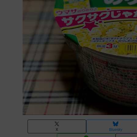
X
Bluesky