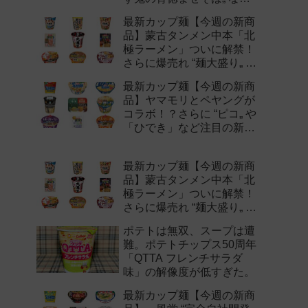
注目の新作まとめ！
最新カップ麺【今週の新商
品】蒙古タンメン中本「北
極ラーメン」ついに解禁！
さらに爆売れ “麺大盛り„ シ
リーズの新味など注目の新
最新カップ麺【今週の新商
作まとめ！
品】ヤマモリとペヤングが
コラボ！？さらに “ピコ„ や
「ひでき」など注目の新作
まとめ！
最新カップ麺【今週の新商
品】蒙古タンメン中本「北
極ラーメン」ついに解禁！
さらに爆売れ “麺大盛り„ シ
リーズの新味など注目の新
ポテトは無双、スープは遭
作まとめ！
難。ポテトチップス50周年
「QTTA フレンチサラダ
味」の解像度が低すぎた。
最新カップ麺【今週の新商