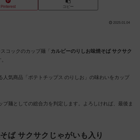
Pinterest
コピー
2025.01.04
エースコックのカップ麺「
カルビーのりしお味焼そば サクサク
す。
る人気商品「ポテトチップス のりしお」の味わいをカップ
ップ麺としての総合力を判定します。よろしければ、最後ま
そば サクサクじゃがいも入り