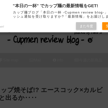
"本日の一杯" でカップ麺の最新情報をGET!
カップ麺の新商品をレビュー / アレンジするブログ
カップ麺ブログ「本日の一杯 -Cupmen review blog
ッシュ通知を受け取りますか?「最新情報」をお届けし
また今度
ush7
Site map
Mail
Info
今週の新商品
ップ焼そば!? エースコック×カルビ
と出るか‥‥