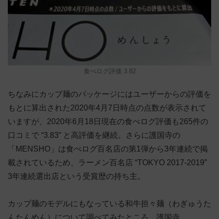
食べログ評価 3.82
ちなみにカップ麺のパッケージにはユーザーからの評価を
もとに算出された2020年4月7日時点の点数が表示されて
いますが、2020年6月18日現在の食べログ評価も265件の
口コミで “3.83” と高評価を継続。さらに護国寺の
「MENSHO」は食べログ百名店の第1弾から3年連続で掲
載されているため、ラーメン百名店 “TOKYO 2017-2019”
3年連続選出店という受賞歴の持ち主。
カップ麺のモデルにもなっている和牛担々麺（わぎゅうた
んたんめん）について調べてみたところ、護国寺