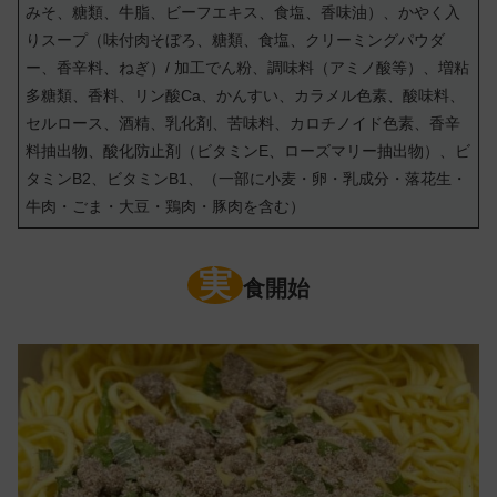
みそ、糖類、牛脂、ビーフエキス、食塩、香味油）、かやく入
りスープ（味付肉そぼろ、糖類、食塩、クリーミングパウダ
ー、香辛料、ねぎ）/ 加工でん粉、調味料（アミノ酸等）、増粘
多糖類、香料、リン酸Ca、かんすい、カラメル色素、酸味料、
セルロース、酒精、乳化剤、苦味料、カロチノイド色素、香辛
料抽出物、酸化防止剤（ビタミンE、ローズマリー抽出物）、ビ
タミンB2、ビタミンB1、（一部に小麦・卵・乳成分・落花生・
牛肉・ごま・大豆・鶏肉・豚肉を含む）
実
食開始