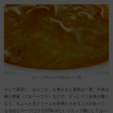
ねりごま特化は日清食品の十八番
そして最後に「ねりごま」を加えると表情は一変、中身は
練り胡麻（ごまペースト）なので、どっしりと全体が重く
なり、ちょっと生クリームを彷彿とさせるコクがあって、
なるほどスープだけで225kcalというカップ麺にしてはハ