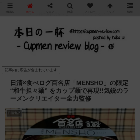
"
MENU
ホーム
シェア
検索
フォロー
トップ
情報
カップ麺の新商品をレビュー / アレンジするブログ
記事内に広告が含まれています
日清×食べログ百名店「MENSHO」の限定
“和牛担々麺” をカップ麺で再現!!気鋭のラ
ーメンクリエイター全力監修
日清食品