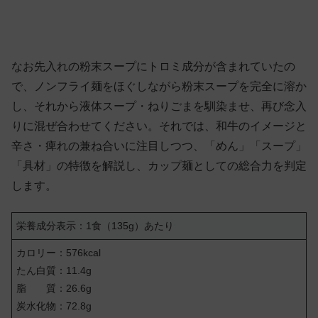
なお先入れの粉末スープにトロミ成分が含まれていたの
で、ノンフライ麺をほぐしながら粉末スープを完全に溶か
し、それから液体スープ・ねりごまを馴染ませ、再び念入
りに混ぜ合わせてください。それでは、和牛のイメージと
辛さ・痺れの兼ね合いに注目しつつ、「めん」「スープ」
「具材」の特徴を解説し、カップ麺としての総合力を判定
します。
栄養成分表示：1食（135g）あたり
カロリー：576kcal
たん白質：11.4g
脂 質：26.6g
炭水化物：72.8g