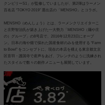
クンビリーS1」が監修していましたが、第2弾はラーメン
百名店 “TOKYO 2019” 選出店の「MENSHO」とコラボ。
MENSHO（めんしょう）とは、ラーメンクリエイターこ
と庄野智治氏が築き上げた一大勢力「MENSHO（麺や庄
の）グループ」の8号店で、2016年12月23日にオープ
ン。日本の海や畑で採れた国産食材のみを使用する “Farm
to Bowl” をコンセプトに、現在の本店を構える東京都文京
区音羽・護国寺で産声をあげ、フレンチのように洗練され
たスタイルで数々の創作メニューも展開しています。