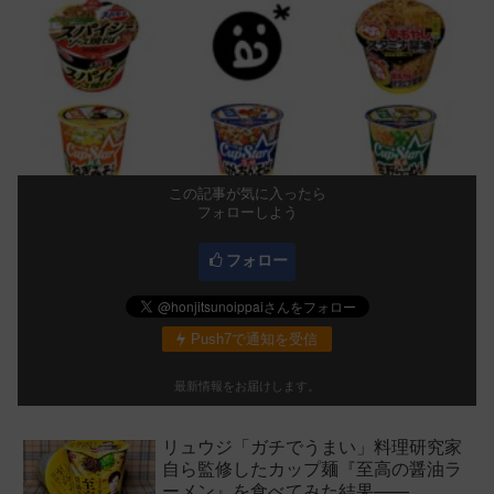
この記事が気に入ったら
フォローしよう
フォロー
Push7で通知を受信
最新情報をお届けします。
リュウジ「ガチでうまい」料理研究家
自ら監修したカップ麺『至高の醤油ラ
ーメン』を食べてみた結果——