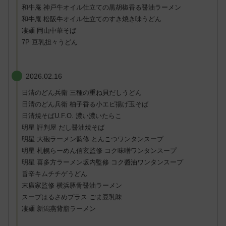
和牛庵 神戸牛オイル仕立ての黒胡椒香る醤油ラーメン
和牛庵 松阪牛オイル仕立てのすき焼き味うどん
凄麺 岡山中華そば
7P 豆乳担々うどん
2026.02.16
日清のどん兵衛 三種の重ね貝だしうどん
日清のどん兵衛 柚子香る小エビ揚げ玉そば
日清焼そばU.F.O. 濃い濃いたらこ
明星 評判屋 だし醤油焼そば
明星 大砲ラーメン監修 とんこつワンタンスープ
明星 札幌らーめん信玄監修 コク味噌ワンタンスープ
明星 喜多方ラーメン坂内監修 コク醬油ワンタンスープ
旨辛キムチチゲうどん
末廣家監修 横浜豚骨醤油ラーメン
スープはるさめプラス ごま豆乳味
凄麺 新潟燕背脂ラーメン