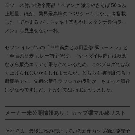
辛ソース付„ の激辛商品「ペヤング 激辛やきそば 50％以
上増量」ほか、業界最高峰の “バリシャキもやし„ を搭載
した「でかまる バリシャキ！辛もやしスタミナ醤油ラー
メン」も見逃せない一杯。
セブン-イレブンの「中華蕎麦とみ田監修 豚ラーメン」と
「至高の蕎麦 カレー南蛮そば」（ヤマダイ製造）は残念
ながら販売エリアが限られているため、このブログでは取
り上げられないかもしれませんが、どちらも期待度の高い
新商品です。先週の新作ラッシュの反動か、ちょっと弾数
は少なめですけど、おかげで狙いは定まりました。
メーカー未公開情報あり！ カップ麺マル秘リスト
それでは、最後に私の把握している新作カップ麺の発売予