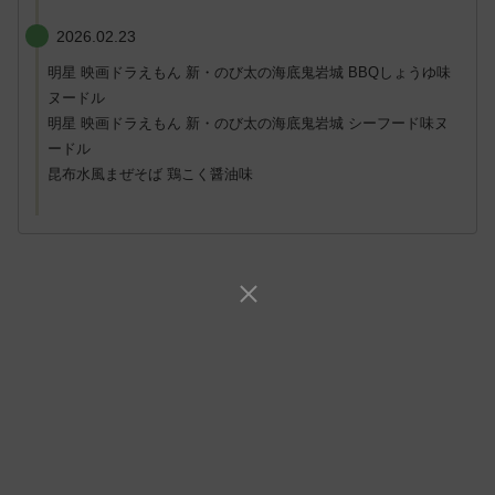
2026.02.23
明星 映画ドラえもん 新・のび太の海底鬼岩城 BBQしょうゆ味
ヌードル
明星 映画ドラえもん 新・のび太の海底鬼岩城 シーフード味ヌ
ードル
昆布水風まぜそば 鶏こく醤油味