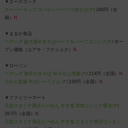
▼エースコック
スーパーカップ スパイシーソース焼そば
/ 240円（全
国）
N
▼まるか食品
ペヤング 超大盛やきそばハーフ＆ハーフコンソメ
/ オー
プン価格（ユアサ・フナショク）
N
▼ローソン
ペヤング 激辛やきそば 50％以上増量
/ 214円（全国）
N
ちから監修 牛カレーうどん
/ 230円（全国）
N
▼ファミリーマート
元祖スタミナ満点らーめん すず鬼 背徳ニンニク醤油
/
267円（全国）
N
元祖スタミナ満点らーめん すず鬼 スタミナ満点ワンタン