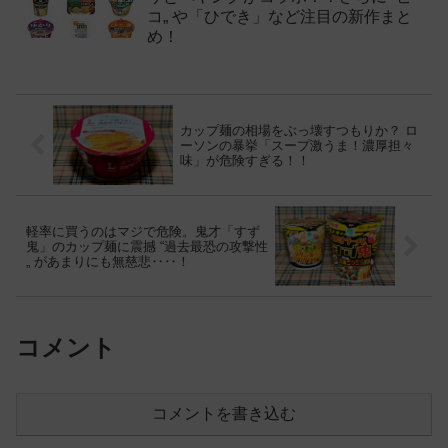
コ„ や「ひでき」など注目の新作まと
め！
カップ麺の相場をぶっ壊すつもりか？ ロ
ーソンの暴挙「スープ激うま！濃厚担々
味」が危険すぎる！！
軽率に買うのはマジで危険。鬼才「すず
鬼」のカップ麺に震撼 “過去最恐の攻撃性
„ があまりにも無慈悲‥‥！
コメント
コメントを書き込む