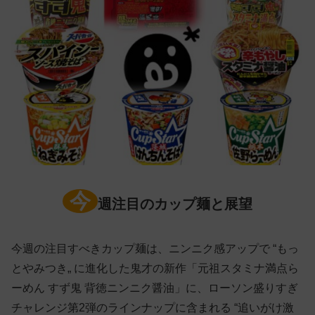
今
週注目のカップ麺と展望
今週の注目すべきカップ麺は、ニンニク感アップで “もっ
とやみつき„ に進化した鬼才の新作「元祖スタミナ満点ら
ーめん すず鬼 背徳ニンニク醤油」に、ローソン盛りすぎ
チャレンジ第2弾のラインナップに含まれる “追いがけ激