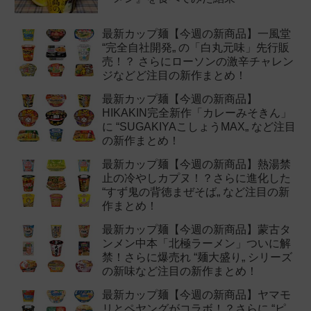
最新カップ麺【今週の新商品】一風堂
“完全自社開発„ の「白丸元味」先行販
売！？ さらにローソンの激辛チャレン
ジなどど注目の新作まとめ！
最新カップ麺【今週の新商品】
HIKAKIN完全新作「カレーみそきん」
に “SUGAKIYAこしょうMAX„ など注目
の新作まとめ！
最新カップ麺【今週の新商品】熱湯禁
止の冷やしカプヌ！？さらに進化した
“すず鬼の背徳まぜそば„ など注目の新
作まとめ！
最新カップ麺【今週の新商品】蒙古タ
ンメン中本「北極ラーメン」ついに解
禁！さらに爆売れ “麺大盛り„ シリーズ
の新味など注目の新作まとめ！
最新カップ麺【今週の新商品】ヤマモ
リとペヤングがコラボ！？さらに “ピ