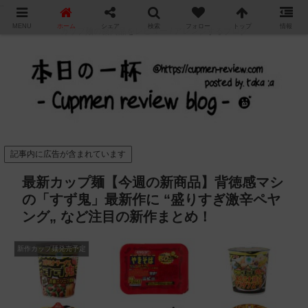
"
MENU
ホーム
シェア
検索
フォロー
トップ
情報
カップ麺の新商品をレビュー / アレンジするブログ
記事内に広告が含まれています
最新カップ麺【今週の新商品】背徳感マシ
の「すず鬼」最新作に “盛りすぎ激辛ペヤ
ング„ など注目の新作まとめ！
新作カップ麺発売予定