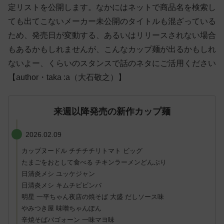
定リストを公開します。なかにはネットで商品名を検索し
ても出てこないメーカー未公開のタイトルも混ざっている
ため、発売日が変動する、あるいはリリースされない場合
もあるかもしれませんが、こんなカップ麺が出るかもしれ
ないよー、くらいのスタンスで話のネタにご活用ください
【author・taka :a（大石敬之）】
来週以降発売の新作カップ麺
2026.02.09
カップヌードル チチチチリトマト ビッグ
たまごをおとして食べる チキンラーメンどんぶり
日清炎メシ ユッケジャン
日清炎メシ キムチビビンバ
明星 一平ちゃん夜店の焼そば 大盛 だしソース味
やみつき屋 味噌ちゃんぽん
辛焼そばバゴォーン 一味マヨ味