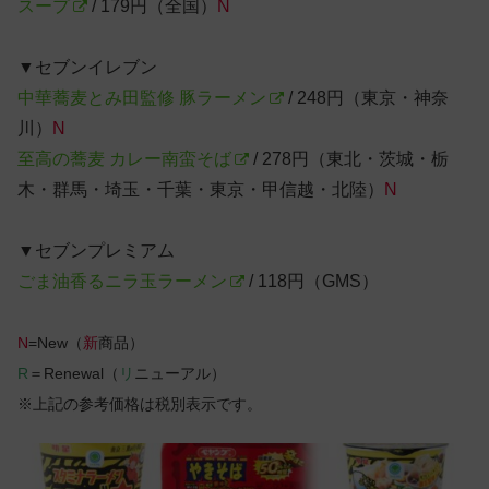
スープ
/ 179円（全国）
N
▼セブンイレブン
中華蕎麦とみ田監修 豚ラーメン
/ 248円（東京・神奈
川）
N
至高の蕎麦 カレー南蛮そば
/ 278円（東北・茨城・栃
木・群馬・埼玉・千葉・東京・甲信越・北陸）
N
▼セブンプレミアム
ごま油香るニラ玉ラーメン
/ 118円（GMS）
N
=New（
新
商品）
R
＝Renewal（
リ
ニューアル）
※上記の参考価格は税別表示です。