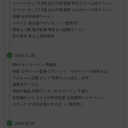
スーパーカップ1.5倍 紅のTHE濃厚 明太クリーム味ラーメン
スーパーカップ1.5倍 白のTHE濃厚 カルボナーラ味ラーメン
凄麺 仙台辛味噌ラーメン
ペヤング 超大盛ペヤリタン（一般発売）
博多もつ鍋 蟻月監修 博多もつ鍋風ラーメン
田中商店 辛オニ濃厚豚骨
2026.01.26
0秒チキンラーメン 男梅味
明星 ピザハット監修 ピザハット・マルゲリータ味焼そば
マルちゃん正麺 カップ 野菜ちゃんぽん→旨辛
濃厚煮干うどん
渾身の逸品 特製ワンタンみそラーメン 大盛り
全国麺めぐり さかえや本店監修 元祖満州にらラーメン
ペヤング すき焼き風やきそば（一般発売）
2026.02.02