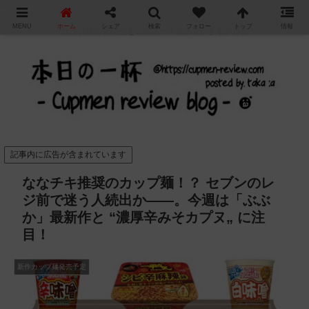
"
MENU
ホーム
シェア
検索
フォロー
トップ
情報
カップ麺の新商品をレビュー / アレンジするブログ
記事内に広告が含まれています
ななチキ推奨のカップ麺！？ セブンのレ
ジ前で迷う人続出か——。今週は「ぶぶ
か」最新作と “濃厚辛みそカプヌ„ に注
目！
新作カップ麺発売予定