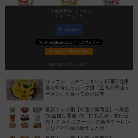
この記事が気に入ったら
フォローしよう
フォロー
Push7で通知を受信
最新情報をお届けします。
リュウジ「ガチでうまい」料理研究家
自ら監修したカップ麺『至高の醤油ラ
ーメン』を食べてみた結果——
最新カップ麺【今週の新商品】一風堂
“完全自社開発„ の「白丸元味」先行販
売！？ さらにローソンの激辛チャレン
ジなどど注目の新作まとめ！