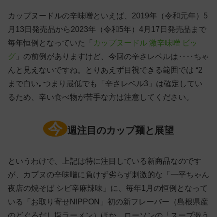
カップヌードルの辛味噌といえば、2019年（令和元年）5
月13日発売品から2023年（令和5年）4月17日発売品まで
毎年恒例となっていた「
カップヌードル 激辛味噌 ビッ
グ
」の前例がありますけど、今回の辛さレベルは‥‥ちゃ
んと見えないですね。とりあえず目視できる範囲では “2
まで白い„ つまり最低でも「辛さレベル3」は確定してい
るため、辛い食べ物が苦手な方は注意してください。
今
週注目のカップ麺と展望
というわけで、上記は特に注目している新商品なのです
が、カプヌの辛味噌に負けず劣らず刺激的な「一平ちゃん
夜店の焼そば シビ辛麻辣味」に、毎年1月の恒例となって
いる「お取り寄せNIPPON」初の新フレーバー（島根県産
のどぐろだし塩ラーメン）ほか、ローソンの「スープ激う