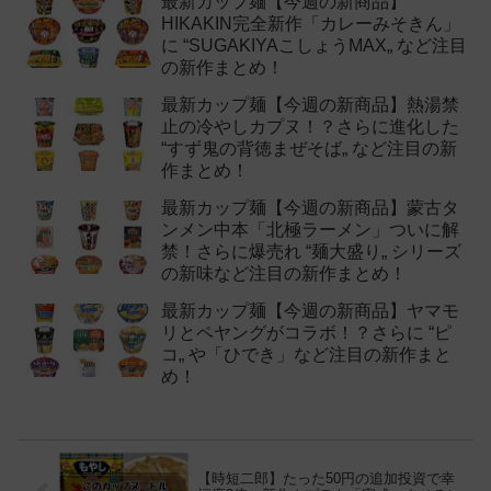
最新カップ麺【今週の新商品】
HIKAKIN完全新作「カレーみそきん」
に “SUGAKIYAこしょうMAX„ など注目
の新作まとめ！
最新カップ麺【今週の新商品】熱湯禁
止の冷やしカプヌ！？さらに進化した
“すず鬼の背徳まぜそば„ など注目の新
作まとめ！
最新カップ麺【今週の新商品】蒙古タ
ンメン中本「北極ラーメン」ついに解
禁！さらに爆売れ “麺大盛り„ シリーズ
の新味など注目の新作まとめ！
最新カップ麺【今週の新商品】ヤマモ
リとペヤングがコラボ！？さらに “ピ
コ„ や「ひでき」など注目の新作まと
め！
【時短二郎】たった50円の追加投資で幸