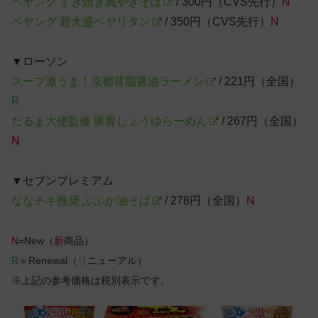
ペヤング すき焼き風やきそば
/ 300円（CVS先行）
N
ペヤング 超大盛ペヤリタン
/ 350円（CVS先行）
N
▼ローソン
スープ激うま！京都背脂醤油ラーメン
/ 221円（全国）
R
だるま大使監修 豚骨しょうゆらーめん
/ 267円（全国）
N
▼セブンプレミアム
ななチキ推奨 ぶぶか油そば
/ 278円（全国）
N
N
=New（
新
商品）
R
＝Renewal（
リ
ニューアル）
※上記の参考価格は税別表示です。