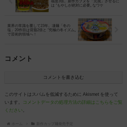
福度3倍。新作カプヌを「完成」させるに
は “もやしが絶対に必要„ なワケ
業界の常識を覆して23年。凄麺「冬の
塩」20作目は背脂2倍と “究極の冬イズム„
で芸術的領域へ！
コメント
コメントを書き込む
このサイトはスパムを低減するために Akismet を使って
います。
コメントデータの処理方法の詳細はこちらをご覧
ください
。
ホーム
新作カップ麺発売予定