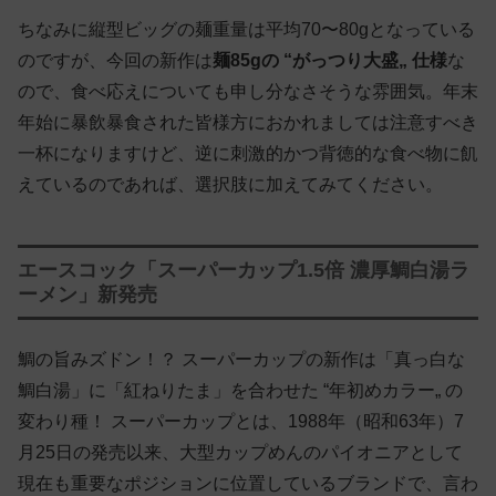
ちなみに縦型ビッグの麺重量は平均70〜80gとなっている
のですが、今回の新作は
麺85gの “がっつり大盛„ 仕様
な
ので、食べ応えについても申し分なさそうな雰囲気。年末
年始に暴飲暴食された皆様方におかれましては注意すべき
一杯になりますけど、逆に刺激的かつ背徳的な食べ物に飢
えているのであれば、選択肢に加えてみてください。
エースコック「スーパーカップ1.5倍 濃厚鯛白湯ラ
ーメン」新発売
鯛の旨みズドン！？ スーパーカップの新作は「真っ白な
鯛白湯」に「紅ねりたま」を合わせた “年初めカラー„ の
変わり種！ スーパーカップとは、1988年（昭和63年）7
月25日の発売以来、大型カップめんのパイオニアとして
現在も重要なポジションに位置しているブランドで、言わ