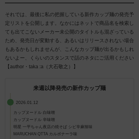
それでは、最後に私の把握している新作カップ麺の発売予
定リストを公開します。なかにはネットで商品名を検索し
ても出てこないメーカー未公開のタイトルも混ざっている
ため、発売日が変動する、あるいはリリースされない場合
もあるかもしれませんが、こんなカップ麺が出るかもしれ
ないよー、くらいのスタンスで話のネタにご活用ください
【author・taka :a（大石敬之）】
来週以降発売の新作カップ麺
2026.01.12
カップヌードル 白味噌
カップヌードル 辛味噌
明星 一平ちゃん夜店の焼そば シビ辛麻辣味
MARUCHAN QTTA カルボナーラ味