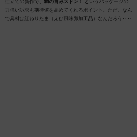
仕立ての新作で、
鯛の旨みズドン！
というパッケージの
力強い訴求も期待値を高めてくれるポイント。ただ、なん
で具材は紅ねりたま（えび風味卵加工品）なんだろう‥‥