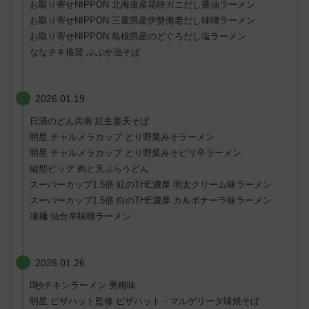
お取り寄せNIPPON 北海道産花咲ガニだし醤油ラーメン
お取り寄せNIPPON 三重県産伊勢海老だし味噌ラーメン
お取り寄せNIPPON 島根県産のどぐろだし塩ラーメン
ななチキ推奨 ぶぶか油そば
2026.01.19
日清のどん兵衛 紅生姜天そば
明星 チャルメラカップ とり野菜みそラーメン
明星 チャルメラカップ とり野菜みそピリ辛ラーメン
縦型ビッグ 肉と天ぷらうどん
スーパーカップ1.5倍 紅のTHE濃厚 明太クリーム味ラーメン
スーパーカップ1.5倍 白のTHE濃厚 カルボナーラ味ラーメン
凄麺 仙台辛味噌ラーメン
2026.01.26
0秒チキンラーメン 男梅味
明星 ピザハット監修 ピザハット・マルゲリータ味焼そば