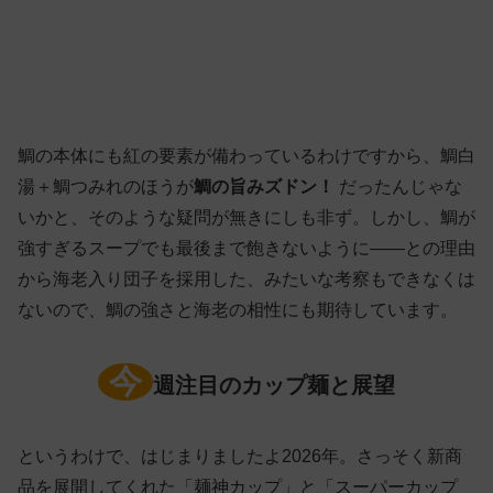
鯛の本体にも紅の要素が備わっているわけですから、鯛白
湯＋鯛つみれのほうが
鯛の旨みズドン！
だったんじゃな
いかと、そのような疑問が無きにしも非ず。しかし、鯛が
強すぎるスープでも最後まで飽きないように——との理由
から海老入り団子を採用した、みたいな考察もできなくは
ないので、鯛の強さと海老の相性にも期待しています。
今
週注目のカップ麺と展望
というわけで、はじまりましたよ2026年。さっそく新商
品を展開してくれた「麺神カップ」と「スーパーカップ