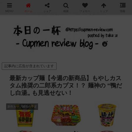
"
MENU
ホーム
シェア
検索
フォロー
トップ
情報
カップ麺の新商品をレビュー / アレンジするブログ
記事内に広告が含まれています
最新カップ麺【今週の新商品】もやしカス
タム推奨の二郎系カプヌ！？ 麺神の “鴨だ
し白湯„ も見逃せない！
新作カップ麺発売予定