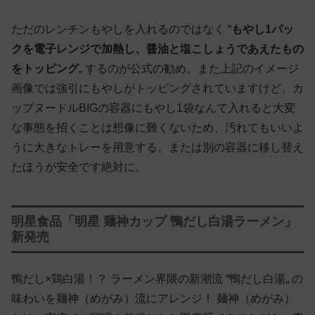
ただのレンチンもやしを入れるのではなく “
もやし1パッ
クを電子レンジで加熱し、醤油と塩こしょうであえたもの
をトッピング
„ するのが公式の勧め。また上記のイメージ
画像では強引にもやしがトッピングされていますけど、カ
ップヌードルBIGの容器にもやし1袋なんて入れると大変
な事態を招くことは想像に難くないため、汚れてもいいよ
うに大きなトレーを用意する、または別の容器に移し替え
たほうが安全です絶対に。
明星食品「明星 麺神カップ 鴨だし白湯ラーメン」
新発売
鴨だし×鶏白湯！？ ラーメン界隈の新潮流 “鴨だし白湯„ の
味わいを麺神（めがみ）流にアレンジ！ 麺神（めがみ）