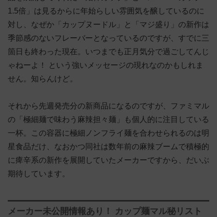
1.5倍」は見るからに年始らしい雰囲気を醸しているのに
対し、なぜか「カップヌードル」と「マジ盛り」の新作は
季節感のないフレーバーとなっているのですが、すでに三
箇日も終わった現在。いつまでも正月気分で過ごしてんじ
ゃねーよ！ という強いメッセージの現れなのかもしれま
せん。知らんけど。
それから先週発売分の新商品になるのですが、ファミマル
の「極細麺で味わう麻辣担々麺」も個人的に注目している
一杯。この容器に極細ノンフライ麺を合わせられるのは明
星食品だけ、なおかつ同社は数年前の麻辣ブームで積極的
に痺辛系の新作を展開していたメーカーですから、だいぶ
期待しています。
メーカー未公開情報あり！ カップ麺マル秘リスト