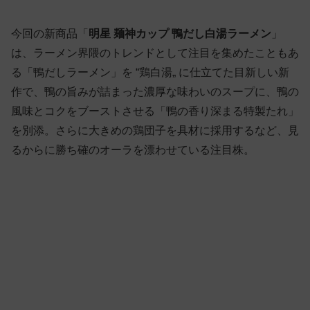
今回の新商品「
明星 麺神カップ 鴨だし白湯ラーメン
」
は、ラーメン界隈のトレンドとして注目を集めたこともあ
る「鴨だしラーメン」を “鶏白湯„ に仕立てた目新しい新
作で、鴨の旨みが詰まった濃厚な味わいのスープに、鴨の
風味とコクをブーストさせる「鴨の香り深まる特製たれ」
を別添。さらに大きめの鶏団子を具材に採用するなど、見
るからに勝ち確のオーラを漂わせている注目株。