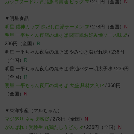
カップヌードル 背脂豚骨醤油 ビッグ
/ 271円（全国）
N
▼明星食品
明星 麺神カップ 鴨だし白湯ラーメン
/ 278円（全国）
N
明星 一平ちゃん夜店の焼そば 関西風お好み焼ソース味
/
236円（全国）
R
明星 一平ちゃん夜店の焼そば やみつき塩だれ味 / 236円
（全国）
R
明星 一平ちゃん夜店の焼そば 醤油バター明太子味 / 236円
（全国）
R
明星 一平ちゃん夜店の焼そば 大盛 具材大入
/ 368円
（全国）
N
▼東洋水産（マルちゃん）
マジ盛り ネギ味噌
/ 278円（全国）
N
がんばれ！受験生 丸鶏だしうどん
/ 236円（全国）
N