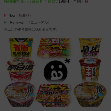
極細麺で味わう麻辣担々麺
/ 198円（全国）
N
N
=New（
新
商品）
R
＝Renewal（
リ
ニューアル）
※上記の参考価格は税別表示です。