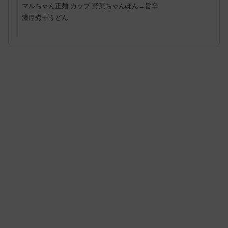
マルちゃん正麺 カップ 野菜ちゃんぽん→旨辛
濃厚煮干うどん