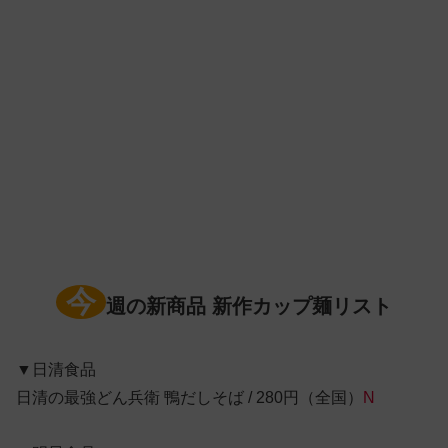
今
週の新商品 新作カップ麺リスト
▼日清食品
日清の最強どん兵衛 鴨だしそば / 280円（全国）
N