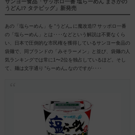
サンヨー食品「サッポロ一番 塩らーめん まさかの
うどん!? タテビッグ」新発売
あの「塩らーめん」を “うどん„ に魔改造!? サッポロ一番
の「塩らーめん」とは‥‥などという解説は不要なくら
い、日本で圧倒的な市民権を獲得しているサンヨー食品の
袋麺で、同ブランドの「みそラーメン」と並び、袋麺の人
気ランキングでは常に1〜2位を独占しているほど。そし
て、麺は文字通り “らーめん„ なのですが‥‥