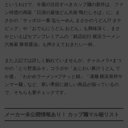
というわけで、今週の注目すべきカップ麺の新作は、ファ
ン待望の再販「日清の最強どん兵衛 鴨だしそば」に、ま
さかの「サッポロ一番 塩らーめん まさかのうどん!? タテ
ビッグ」や「おでんにうどん おどん」も興味深く、まさ
かといえばセブンプレミアムの「銘店紀行 横浜ラーメン
六角家 豚骨醤油」も押さえておきたい一杯。
また上記では詳しく触れていませんが、チャルメラ×まつ
やの「とり野菜みそ」コラボや「あじわい豚汁うどん で
か盛」「わかめラーメン×プチッと鍋」「凄麺 横浜発祥サ
ンマー麺」など、寒い季節に嬉しい商品が揃っているの
で、そちらも要チェックです。
メーカー未公開情報あり！ カップ麺マル秘リスト