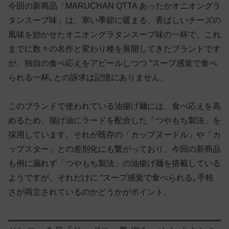
今回の新商品「MARUCHAN QTTA あったかオニオングラ
タンスープ味」は、寒い季節に暖まる、香ばしいチーズの
風味を効かせたオニオングラタンスープ味の一杯で、これ
までに数々の名作と変わり種を展開してきたブランドです
が、独自の食べ応えをアピールしつつ “スープ感覚で食べ
られる一杯„ との訴求は記憶にありません。
このブランドで使われている油揚げ麺には、食べ応えを高
めるため、揚げ油にラードを配合した「つやもち製法」を
採用しています。それが既存の「カップヌードル」や「カ
ップスター」との差別化にも繋がっており、今回の新商品
も例に漏れず「つやもち製法」の油揚げ麺を搭載している
ようですが、それだけに “スープ感覚で食べられる„ 手軽
さが両立されているのかどうかがポイント。