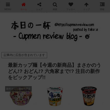
"
MENU
ホーム
シェア
検索
フォロー
トップ
情報
カップ麺の新商品をレビュー / アレンジするブログ
記事内に広告が含まれています
最新カップ麺【今週の新商品】まさかのう
どん!? おどん!? 六角家まで!? 注目の新作
をピックアップ!!
新作カップ麺発売予定