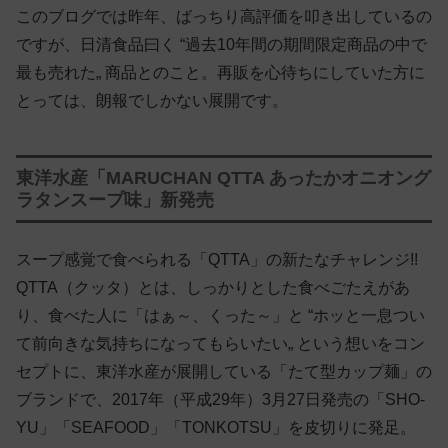
このブログでは昨年、ばっちり高評価を叩き出しているの
ですが、日清食品曰く “過去10年間の期間限定商品の中で
最も売れた„ 商品とのこと。再販を心待ちにしていた方に
とっては、朗報でしかない展開です。
東洋水産「MARUCHAN QTTA あったかオニオング
ラタンスープ味」新発売
スープ感覚で食べられる「QTTA」の新たなチャレンジ!!
QTTA（クッタ）とは、しっかりとした食べごたえがあ
り、食べた人に「はぁ～、くった～」と “ホッと一息つい
て前向きな気持ちになってもらいたい„ という想いをコン
セプトに、東洋水産が展開している「たて型カップ麺」の
ブランドで、2017年（平成29年）3月27日発売の「SHO-
YU」「SEAFOOD」「TONKOTSU」を皮切りに発足。