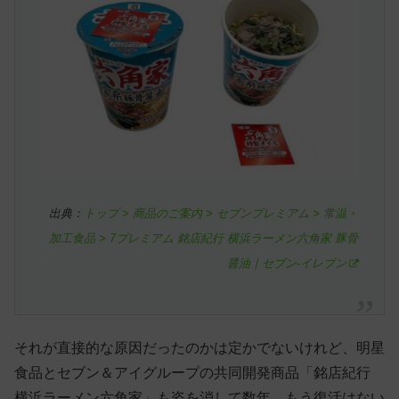
出典：
トップ > 商品のご案内 > セブンプレミアム > 常温・
加工食品 > 7プレミアム 銘店紀行 横浜ラーメン六角家 豚骨
醤油｜セブン-イレブン
それが直接的な原因だったのかは定かでないけれど、明星
食品とセブン＆アイグループの共同開発商品「銘店紀行
横浜ラーメン六角家」も姿を消して数年。もう復活はない