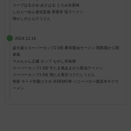
スープはるさめ あさはる とろみ生姜味
しおらーめん進化監修 青唐辛 塩ラーメン
懐かしのとん汁うどん
2024.12.16
超大盛りスーパーカップ2.0倍 豚骨醤油ラーメン 関西風から関
東風
マルちゃん正麺 カップ もやし辛味噌
スーパーカップ1.5倍 牛たま風あまから醤油ラーメン
スーパーカップ1.5倍 鶏たま風甘コクだしうどん
明星 モード学園コラボ 辛DEMO幸 ハニーバター風旨辛チゲラ
ーメン