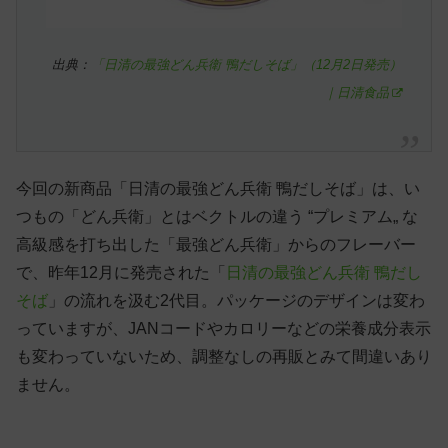
出典：
「日清の最強どん兵衛 鴨だしそば」（12月2日発売）
｜日清食品
今回の新商品「日清の最強どん兵衛 鴨だしそば」は、い
つもの「どん兵衛」とはベクトルの違う “プレミアム„ な
高級感を打ち出した「最強どん兵衛」からのフレーバー
で、昨年12月に発売された「
日清の最強どん兵衛 鴨だし
そば
」の流れを汲む2代目。パッケージのデザインは変わ
っていますが、JANコードやカロリーなどの栄養成分表示
も変わっていないため、調整なしの再販とみて間違いあり
ません。