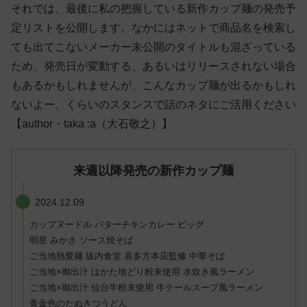
それでは、最後に私の把握している新作カップ麺の発売予
定リストを公開します。なかにはネットで商品名を検索し
ても出てこないメーカー未公開のタイトルも混ざっている
ため、発売日が変動する、あるいはリリースされない場合
もあるかもしれませんが、こんなカップ麺が出るかもしれ
ないよー、くらいのスタンスで話のネタにご活用ください
【author・taka :a（大石敬之）】
来週以降発売の新作カップ麺
2024.12.09
カップヌードル バターチキンカレー ビッグ
明星 みかさ ソース焼そば
ご当地熱愛麺 坂内食堂 喜多方本店監修 中華そば
ご当地×御出汁 はかた地どり粉末使用 水炊き風ラーメン
ご当地×御出汁 仙台牛粉末使用 牛テールスープ風ラーメン
黄金色のたぬきつうどん