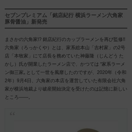
セブンプレミアム「銘店紀行 横浜ラーメン六角家
豚骨醤油」新発売
まさかの六角家!? 銘店紀行のカップラーメンを再び監修!!
六角家（ろっかくや）とは、家系総本山「吉村家」の2号
店「本牧家」にて店長を務めていた神藤隆（じんどう た
かし）氏が開業したラーメン店で、かつては “家系ラーメ
ン御三家„ として一世を風靡したのですが、2020年（令和
2年）9月4日、六角家の本店を運営していた有限会社六角
家が横浜地裁より破産開始決定を受けたのは記憶に新しい
ところ——。