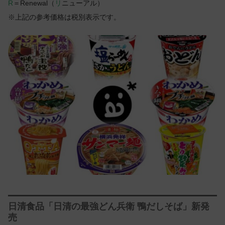
R
＝Renewal（
リ
ニューアル）
※上記の参考価格は税別表示です。
日清食品「日清の最強どん兵衛 鴨だしそば」新発
売