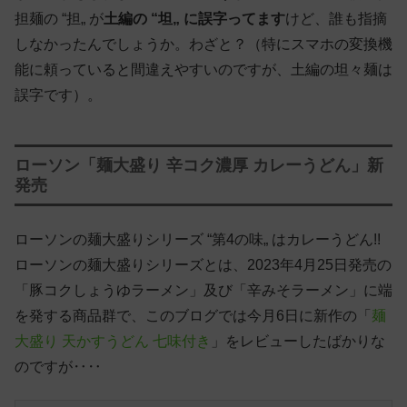
担麺の “担„ が
土編の “坦„ に誤字ってます
けど、誰も指摘
しなかったんでしょうか。わざと？（特にスマホの変換機
能に頼っていると間違えやすいのですが、土編の坦々麺は
誤字です）。
ローソン「麺大盛り 辛コク濃厚 カレーうどん」新
発売
ローソンの麺大盛りシリーズ “第4の味„ はカレーうどん!!
ローソンの麺大盛りシリーズとは、2023年4月25日発売の
「豚コクしょうゆラーメン」及び「辛みそラーメン」に端
を発する商品群で、このブログでは今月6日に新作の「
麺
大盛り 天かすうどん 七味付き
」をレビューしたばかりな
のですが‥‥