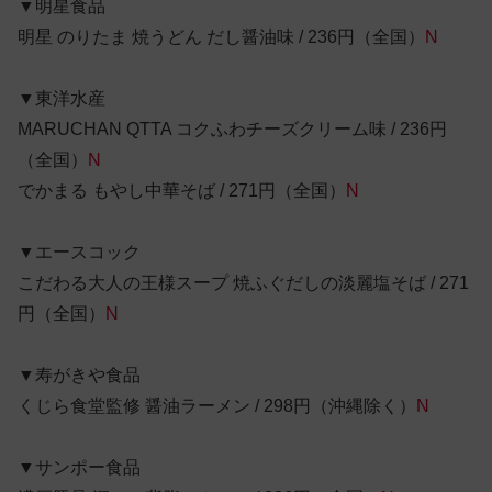
▼明星食品
明星 のりたま 焼うどん だし醤油味 / 236円（全国）
N
▼東洋水産
MARUCHAN QTTA コクふわチーズクリーム味 / 236円
（全国）
N
でかまる もやし中華そば / 271円（全国）
N
▼エースコック
こだわる大人の王様スープ 焼ふぐだしの淡麗塩そば / 271
円（全国）
N
▼寿がきや食品
くじら食堂監修 醤油ラーメン / 298円（沖縄除く）
N
▼サンポー食品