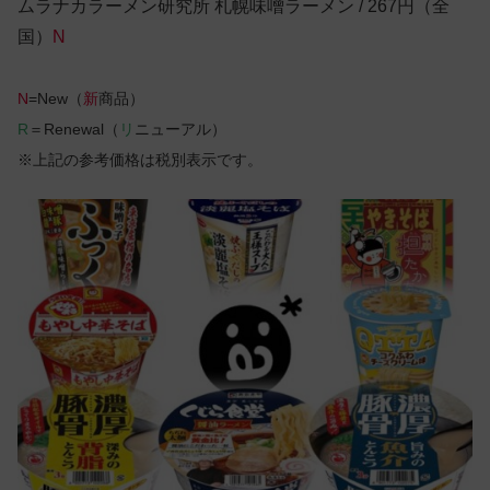
ムラナカラーメン研究所 札幌味噌ラーメン / 267円（全
国）
N
N
=New（
新
商品）
R
＝Renewal（
リ
ニューアル）
※上記の参考価格は税別表示です。