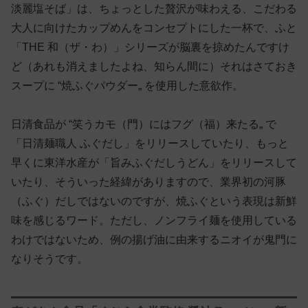
淡麗塩そば」は、ちょっとした贅沢が味わえる、こだわる
大人に向けたカップめんをコンセプトにした一杯で、ふと
「THE 和（ザ・わ）」シリーズが脳裏を掠めたんですけ
ど（あれも消えましたよね、知らん間に）それはさておき
スープに “焼ふぐパウダー„ を使用した意欲作。
日清食品が “笑うカモ（門）にはフグ（福）来たる„ で
「日清麺職人 ふぐだし」をリリースしていたり、もっと
早くに東洋水産が「旨みふぐだしうどん」をリリースして
いたり、そういった経緯がありますので、業界初の河豚
（ふぐ）だしではないのですが、焼ふぐという表現は新鮮
味を感じるワード。ただし、ノンフライ麺を使用している
わけではないため、例の揚げ油に由来するニオイが鬼門に
なりそうです。