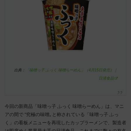
出典：
「味噌っ子 ふっく 味噌らーめん」（4月15日発売）｜
日清食品
今回の新商品「味噌っ子 ふっく 味噌らーめん」は、マニ
アの間で “究極の味噌„ と称されている「味噌っ子 ふっ
く」の看板メニューを再現したカップラーメンで、製造者
は即席めん業界最大手の日清食品。これまでに数々の有名