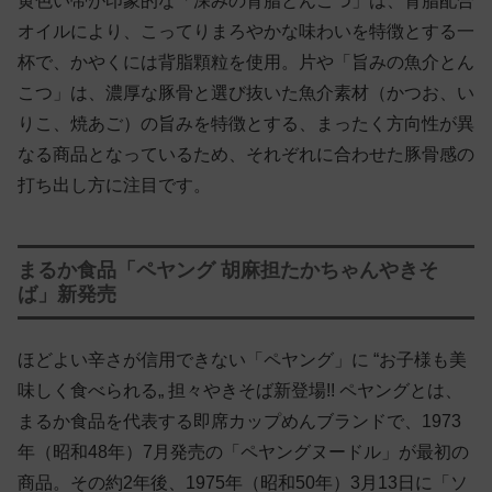
黄色い帯が印象的な「深みの背脂とんこつ」は、背脂配合
オイルにより、こってりまろやかな味わいを特徴とする一
杯で、かやくには背脂顆粒を使用。片や「旨みの魚介とん
こつ」は、濃厚な豚骨と選び抜いた魚介素材（かつお、い
りこ、焼あご）の旨みを特徴とする、まったく方向性が異
なる商品となっているため、それぞれに合わせた豚骨感の
打ち出し方に注目です。
まるか食品「ペヤング 胡麻担たかちゃんやきそ
ば」新発売
ほどよい辛さが信用できない「ペヤング」に “お子様も美
味しく食べられる„ 担々やきそば新登場!! ペヤングとは、
まるか食品を代表する即席カップめんブランドで、1973
年（昭和48年）7月発売の「ペヤングヌードル」が最初の
商品。その約2年後、1975年（昭和50年）3月13日に「ソ