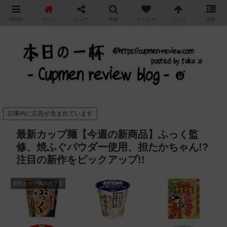
"
MENU
ホーム
シェア
検索
フォロー
トップ
情報
カップ麺の新商品をレビュー / アレンジするブログ
記事内に広告が含まれています
最新カップ麺【今週の新商品】ふっく監
修、焼ふぐパウダー使用、担たかちゃん!?
注目の新作をピックアップ!!
新作カップ麺発売予定