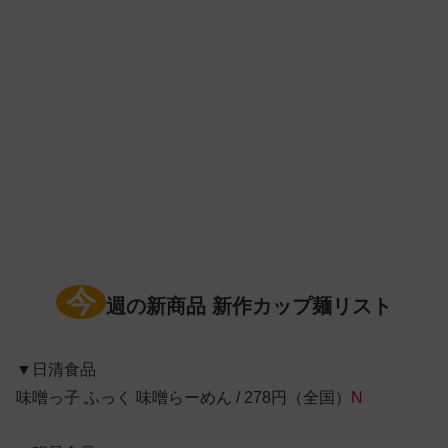
今
週の新商品 新作カップ麺リスト
▼日清食品
味噌っ子 ふっく 味噌らーめん / 278円（全国）
N