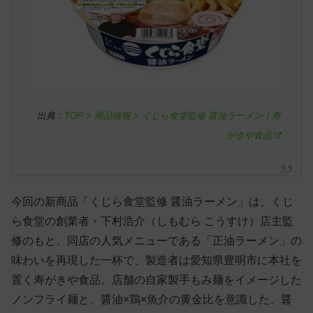
出典：
TOP > 商品情報 > くじら食堂監修 醤油ラーメン｜寿
がきや食品
今回の新商品「くじら食堂監修 醤油ラーメン」は、くじ
ら食堂の創業者・下村浩介（しもむら こうすけ）店主監
修のもと、同店の人気メニューである「正油ラーメン」の
味わいを再現した一杯で、製造者は愛知県豊明市に本社を
置く寿がきや食品。店舗の自家製手もみ麺をイメージした
ノンフライ麺と、醤油×鶏×魚介の黄金比を意識した、醤