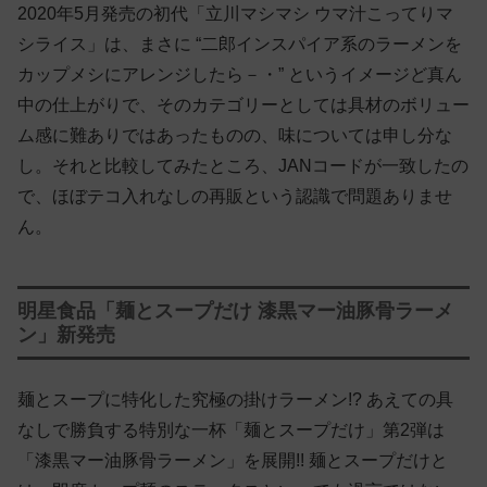
2020年5月発売の初代「立川マシマシ ウマ汁こってりマ
シライス」は、まさに “二郎インスパイア系のラーメンを
カップメシにアレンジしたら－・” というイメージど真ん
中の仕上がりで、そのカテゴリーとしては具材のボリュー
ム感に難ありではあったものの、味については申し分な
し。それと比較してみたところ、JANコードが一致したの
で、ほぼテコ入れなしの再販という認識で問題ありませ
ん。
明星食品「麺とスープだけ 漆黒マー油豚骨ラーメ
ン」新発売
麺とスープに特化した究極の掛けラーメン!? あえての具
なしで勝負する特別な一杯「麺とスープだけ」第2弾は
「漆黒マー油豚骨ラーメン」を展開!! 麺とスープだけと