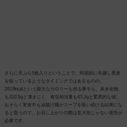
さらに天ぷら5枚入りということで、時期的に年越し蕎麦
を狙っているようなタイミングではあるものの、
2919kcalという膨大なカロリーも然る事乍ら、炭水化物
も310.5gと凄まじく、食塩相当量も43.2gと驚異的な値。
おそらく実食中も油揚げ麺がスープを吸い続ける結果にな
ると思うので、お召し上がりの際は並大抵じゃない覚悟が
必要です。