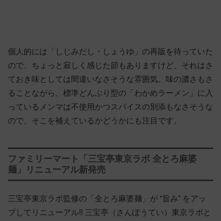
個人的には「しじみだし・しょうゆ」の再販を待っていた
ので、ちょっと寂しく感じた節もありますけど、それはさ
ておき味としては間違いなさそうな雰囲気。味の濃さもさ
ることながら、標準どんぶり型の「わかめラーメン」に入
っているメンマは不使用かつスパイスの別添もなさそうな
ので、そこを補えているかどうかにも注目です。
ファミリーマート「三宝亭東京ラボ 全とろ麻婆
麺」リニューアル新発売
三宝亭東京ラボ監修の「全とろ麻婆麺」が “旨み” をアッ
プしてリニューアル!! 三宝亭（さんぽうてい）東京ラボと