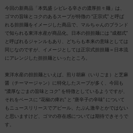
今回の新商品「本気盛 シビレる辛さの濃厚担々麺」は、
ゴマの旨味とコクのあるスープが特徴の “正宗式” と呼ば
れる担担麺をイメージした商品で、マルちゃんのブランド
で知られる東洋水産が商品化。日本の担担麺には “成都式”
と呼ばれるジャンルもあり、どちらも本来の意味としては
同じなのですが、イメージとしては正宗式担担麺＝日本流
にアレンジした担担麺といったところ。
東洋水産の担担麺といえば、煎り胡麻（いりごま）と芝麻
醤（チーマージャン）に特化したスープが多く、今回も
“濃厚なごまの旨味とコク” を特徴としているようですが、
それをベースに “花椒の痺れ” と “唐辛子の辛味” について
もニュースリリースでアピール。たぶん激辛とかではない
と思いますけど、ゴマの存在感については期待できそうで
す。