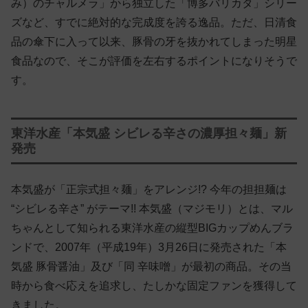
み）のチャルメラ」から独立した「博多バリカタ」シリー
ズなど、すでに絶対的な完成度を誇る逸品。ただ、日清食
品の傘下に入って以来、豚骨の牙を抜かれてしまった明星
食品なので、そこが評価を左右するポイントになりそうで
す。
東洋水産「本気盛 シビレる辛さの濃厚担々麺」新
発売
本気盛が「正宗式担々麺」をアレンジ!? 今年の担担麺は
“シビレる辛さ” がテーマ!! 本気盛（マジモリ）とは、マル
ちゃんとして知られる東洋水産の縦型BIGカップめんブラ
ンドで、2007年（平成19年）3月26日に発売された「本
気盛 豚骨醤油」及び「同 辛味噌」が最初の商品。その当
時から食べ応えを追求し、たしかな固定ファンを獲得して
きました。