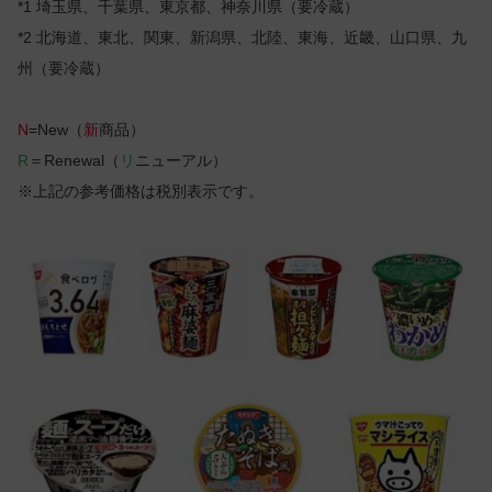
*1 埼玉県、千葉県、東京都、神奈川県（要冷蔵）
*2 北海道、東北、関東、新潟県、北陸、東海、近畿、山口県、九
州（要冷蔵）
N
=New（
新
商品）
R
＝Renewal（
リ
ニューアル）
※上記の参考価格は税別表示です。