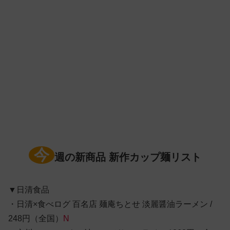
今
週の新商品 新作カップ麺リスト
▼日清食品
・日清×食べログ 百名店 麺庵ちとせ 淡麗醤油ラーメン /
248円（全国）
N