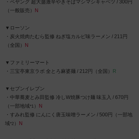
・ペヤング 超大盛激辛やきそばマシマシキャベツ / 300円
（一般販売）
N
▼ローソン
・炭火焼肉たむら監修 ねぎ塩カルビ味ラーメン
/ 211円
（全国）
N
▼ファミリーマート
・三宝亭東京ラボ 全とろ麻婆麺 / 212円（全国）
R
▼セブンイレブン
・中華蕎麦とみ田監修 冷しW焼豚つけ麺 味玉入 / 670円
（一部地域
）
N
*1
・すみれ監修 にんにく唐玉味噌ラーメン / 500円（一部地
域
）
N
*2