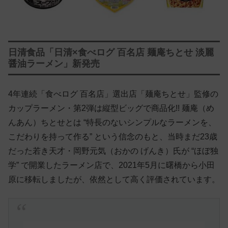
日清食品「日清×食べログ 百名店 麺庵ちとせ 淡麗
醤油ラーメン」新発売
4年連続「食べログ 百名店」選出店「麺庵ちとせ」監修の
カップラーメン・第2弾は縦型ビッグで商品化!! 麺庵（め
んあん）ちとせとは “特長のないシンプルなラーメンを、
こだわりを持って作る” という信念のもと、当時まだ23歳
だった若き天才・岡野元気（おかの げんき）氏が “ほぼ独
学” で開業したラーメン店で、2021年5月に曙橋から小田
原に移転しましたが、依然として高く評価されています。