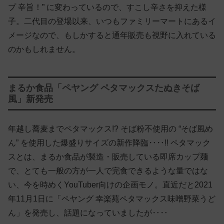
プ 辛旨！” に変わっているので、すこし辛さを抑えた様
子。二代目の登場以来、いつもファミリーマートにあるイ
メージなので、もしかすると通年販売も視野に入れている
のかもしれません。
まるか食品「ペヤング ペタマックスたぬきそば
風」新発売
年越し蕎麦までペタマックス!? そば粉不使用の “そば風め
ん” を使用した爆盛りサイズの新作降臨‥‥!! ペタマック
スとは、まるか食品が製造・販売している即席カップ麺
で、とても一般の方が一人で完食できるような量ではな
い、今を時めくYouTuber向けの企画モノ。直近だと2021
年11月1日に「ペヤング 幸楽苑ペタマックス味噌野菜うど
ん」を発売し、話題になっていましたが‥‥