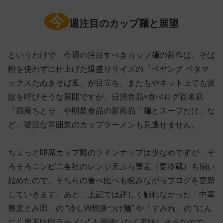
今
週注目のカップ麺と展望
というわけで、今週の注目すべきカップ麺の新作は、そば
粉を使わずに仕上げた爆盛りサイズの「ペヤング ペタマ
ックスたぬきそば風」が目立ち、またもやネット上でも波
紋を呼びそうな展開ですが、日清食品×食べログ百名店
「麺庵ちとせ」や明星食品の新商品「麺とスープだけ」な
ど、硬派な雰囲気のカップラーメンも見逃せません。
ちょっと即席カップ麺のラインナップは少なめですが、そ
ろそろコンビニ各社のレンジ天ぷら蕎麦（要冷蔵）も揃い
始めたので、そちらの食べ比べも睨みながらブログを更新
していきます。あと、上記では詳しく触れなかった「中華
蕎麦とみ田」の “冷しW焼豚つけ麺” や「すみれ」の “にん
にく唐玉味噌ラーメン” も間違いなく美味しそうなので、