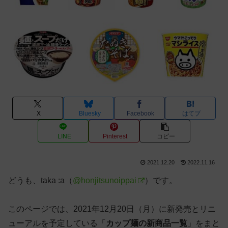
X
Bluesky
Facebook
はてブ
LINE
Pinterest
コピー
2021.12.20
2022.11.16
どうも、taka :a（
@honjitsunoippai
）です。
このページでは、2021年12月20日（月）に新発売とリニ
ューアルを予定している「
カップ麺の新商品一覧
」をまと