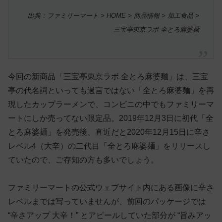
出典：ファミリーマート > HOME > 商品情報 > 加工食品 >
三宝亭東京ラボ 全とろ麻婆麺
今回の新商品「三宝亭東京ラボ 全とろ麻婆麺」は、三宝
亭の代名詞といっても過言ではない「全とろ麻婆麺」を再
現したカップラーメンで、コンビニの中でもファミリーマ
ートにしか売ってない限定品。2019年12月3日に初代「全
とろ麻婆麺」を発売後、直近だと2020年12月15日に辛さ
レベル4（大辛）の二代目「全とろ麻婆麺」をリリースし
ていたので、ご存知の方も多いでしょう。
ファミリーマートの公式ウェブサイト内にある画像に辛さ
レベルまでは写っていませんが、前回のパッケージでは
“辛さアップ 大辛！” とアピールしていた部分が “旨みアッ