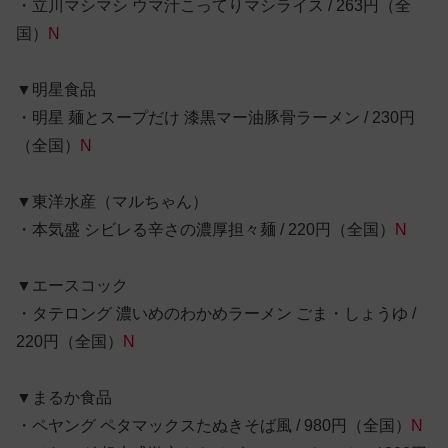
・立川マシマシ ウマ汁こってりマシライス / 263円（全
国）
N
▼明星食品
・明星 麺とスープだけ 漆黒マー油豚骨ラーメン / 230円
（全国）
N
▼東洋水産（マルちゃん）
・本気盛 シビレる辛さの濃厚担々麺 / 220円（全国）
N
▼エースコック
・タテロング 濃いめのわかめラーメン ごま・しょうゆ /
220円（全国）
N
▼まるか食品
・ペヤング ペタマックスたぬきそば風 / 980円（全国）
N