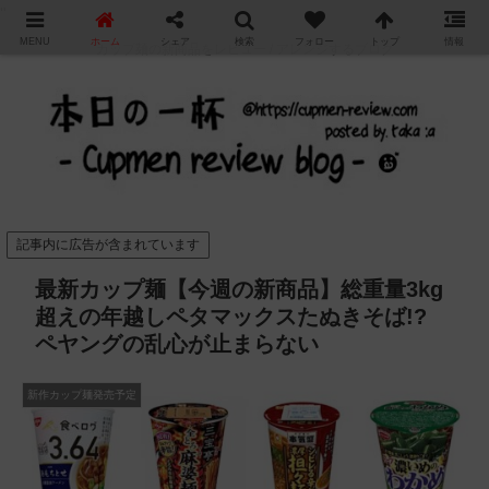
"
MENU
ホーム
シェア
検索
フォロー
トップ
情報
カップ麺の新商品をレビュー / アレンジするブログ
記事内に広告が含まれています
最新カップ麺【今週の新商品】総重量3kg
超えの年越しペタマックスたぬきそば!?
ペヤングの乱心が止まらない
新作カップ麺発売予定