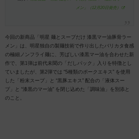
メン」（12月20日発売）
今回の新商品「明星 麺とスープだけ 漆黒マー油豚骨ラー
メン」は、明星独自の製麺技術で作り出したバリカタ食感
の極細ノンフライ麺に、芳ばしい漆黒マー油を合わせた新
作で、第1弾は前代未聞の「だしパック」入りを特徴とし
ていましたが、第2弾では “5種類のポークエキス” を使用
した「粉末スープ」と “黒豚エキス” 配合の「液体スー
プ」と “漆黒のマー油” を閉じ込めた「調味油」を別添と
のこと。