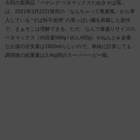
今回の新商品「ペヤング ペタマックスたぬきそば風」
は、2021年3月22日発売の「なんちゃって蕎麦風」から導
入している “そば粉不使用” の黒っぽい麺を搭載した新作
で、まぁそこは理解できる。ただ、なんで爆盛りサイズの
ペタマックス（内容量598g / めん450g）やねんとw 必要
なお湯の目安量は2800mlらしいので、単純に計算しても
調理後の総重量は3.4kg弱のスーパーヘビー級。