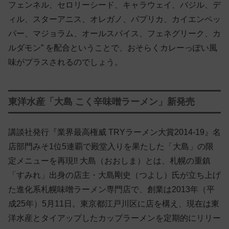
フェンネル、セロリーシード、キャラウェイ、バジル、デ
ィル、スターアニス、オレガノ、パプリカ、カイエンペッ
パー、マジョラム、オールスパイス、フェネグリーク、カ
ルダモン” を配合ということで、おそらくカレーっぽい風
味がプラスされるのでしょう。
東洋水産「大島 こく辛味噌ラーメン」新発売
講談社発行『業界最高権威 TRYラーメン大賞2014-19』名
店部門みそ1位5連覇で殿堂入りを果たした「大島」の限
定メニューを再現!! 大島（おおしま）とは、札幌の重鎮
「すみれ」出身の店主・大島剛史（つよし）氏が立ち上げ
た進化系札幌味噌ラーメン専門店で、創業は2013年（平
成25年）5月11日。東京都江戸川区に店を構え、現在は東
洋水産とタイアップしたカップラーメンを定期的にリリー