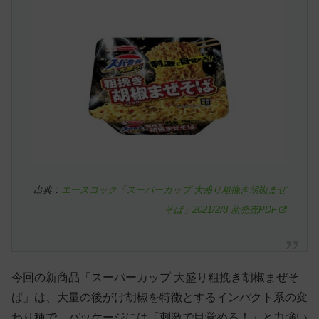
出典：
エースコック「スーパーカップ 大盛り粗挽き胡椒まぜ
そば」2021/2/8 新発売PDF
今回の新商品「スーパーカップ 大盛り粗挽き胡椒まぜそ
ば」は、大量の後がけ胡椒を特徴とするインパクト系の変
わり種で、パッケージには「刺激で目覚めろ！」と力強い