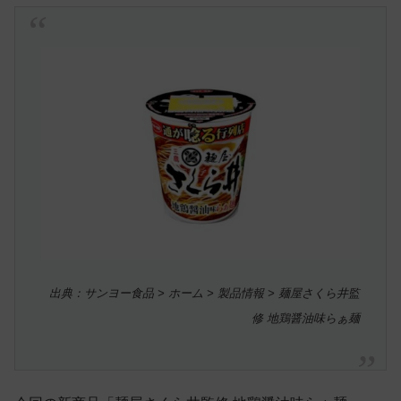
出典：サンヨー食品 > ホーム > 製品情報 > 麺屋さくら井監
修 地鶏醤油味らぁ麺