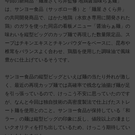
今回の新商品「麺屋さくら井監修 地鶏醤油味らぁ麺」
は、サンヨー食品（サッポロ一番）と「麺屋 さくら井」
の共同開発商品で、はかた地鶏（水炊き専用に開発された
鶏）のガラを使った同店の看板メニュー「醤油らぁ麺」の
味わいを縦型ビッグのカップ麺で再現した数量限定品。ス
ープはチキンエキスとチキンパウダーをベースに、昆布や
椎茸をバランスよく合わせ、鶏脂を使用した調味油で風味
豊かに仕上げているそうです。
サンヨー食品の縦型ビッグといえば麺の当たり外れが激し
く、最近の再現カップ麺では高確率で残念な油揚げ麺が足
を引っ張っているので、けっこう不安に思っていたのです
が、なんと今回は独自技術の高密度製法で仕上げたストレ
ート麺を使用とのこと。サンヨー食品が保持している「和
ラー」の麺は縦型ビッグの印象に反し、値段以上の凄まじ
いクオリティを打ち出しているため、けっこう期待してい