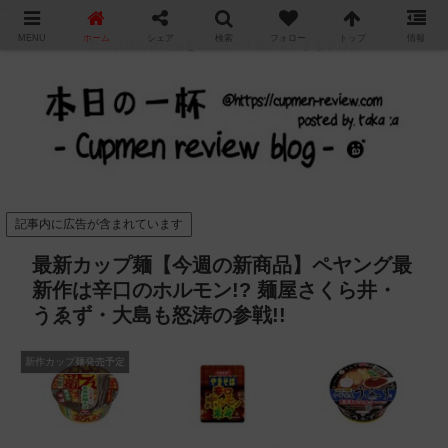
"
MENU
ホーム
シェア
検索
フォロー
トップ
情報
カップ麺の新商品をレビュー / アレンジするブログ
記事内に広告が含まれています
最新カップ麺【今週の新商品】ペヤング最
新作は辛口のホルモン!? 麺屋さくら井・
うゑず・大島も怒涛の参戦!!
新作カップ麺発売予定