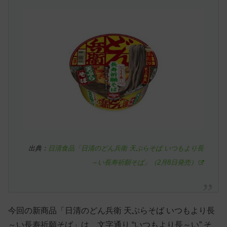
出典：
日清食品「日清のどん兵衛 天ぷらそば いつもより長
～い長寿祈願そば」（2月8日発売）
今回の新商品「日清のどん兵衛 天ぷらそば いつもより長
～い長寿祈願そば」は、文字通り “いつもより長～い” そ