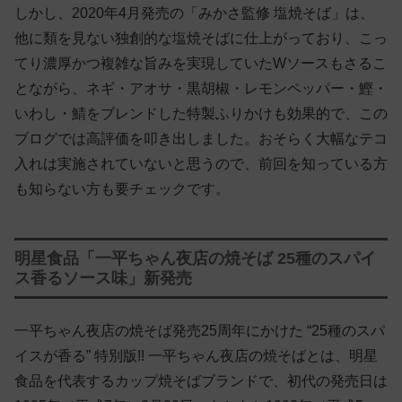
しかし、2020年4月発売の「みかさ監修 塩焼そば」は、
他に類を見ない独創的な塩焼そばに仕上がっており、こっ
てり濃厚かつ複雑な旨みを実現していたWソースもさるこ
とながら、ネギ・アオサ・黒胡椒・レモンペッパー・鰹・
いわし・鯖をブレンドした特製ふりかけも効果的で、この
ブログでは高評価を叩き出しました。おそらく大幅なテコ
入れは実施されていないと思うので、前回を知っている方
も知らない方も要チェックです。
明星食品「一平ちゃん夜店の焼そば 25種のスパイ
ス香るソース味」新発売
一平ちゃん夜店の焼そば発売25周年にかけた “25種のスパ
イスが香る” 特別版!! 一平ちゃん夜店の焼そばとは、明星
食品を代表するカップ焼そばブランドで、初代の発売日は