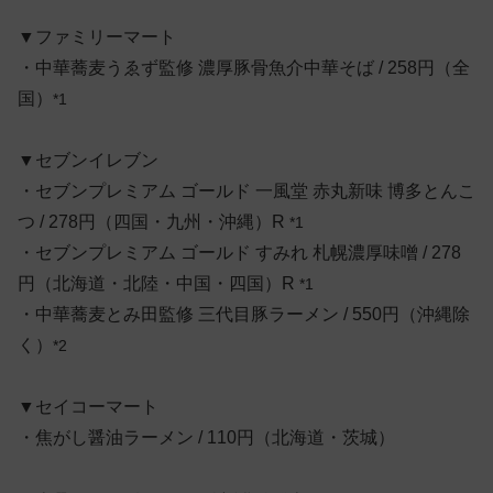
▼ファミリーマート
・中華蕎麦うゑず監修 濃厚豚骨魚介中華そば / 258円（全
国）
*1
▼セブンイレブン
・セブンプレミアム ゴールド 一風堂 赤丸新味 博多とんこ
つ / 278円（四国・九州・沖縄）R
*1
・セブンプレミアム ゴールド すみれ 札幌濃厚味噌 / 278
円（北海道・北陸・中国・四国）R
*1
・中華蕎麦とみ田監修 三代目豚ラーメン / 550円（沖縄除
く）
*2
▼セイコーマート
・焦がし醤油ラーメン / 110円（北海道・茨城）