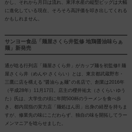
かし、それから月日は流れ、東洋水産の縦型ビッグは大幅
に進化している現在、そろそろ高評価を叩き出してくれる
かもしれません。
サンヨー食品「麺屋さくら井監修 地鶏醤油味らぁ
麺」新発売
通が唸る行列店「麺屋さくら井」がカップ麺を初監修!! 麺
屋さくら井（めんや さくらい）とは、東京都武蔵野市・
三鷹に店を構える “醤油らぁ麺” の名店で、創業は2016年
（平成28年）11月17日。店主の櫻井祐太（さくらい ゆう
た）氏は、大学生の頃に年間500杯のラーメンを食べ歩
き、都内屈指の実力店「麺処ほん田」出身の経歴を持ちま
すが、修業先の味にこだわらず、独自の味を開拓してラー
メンマニアを唸らせました。