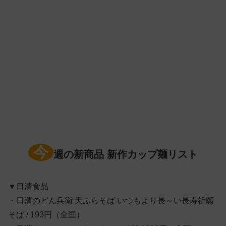
今
週の新商品 新作カップ麺リスト
▼日清食品
・日清のどん兵衛 天ぷらそば いつもより長～い長寿祈願
そば / 193円（全国）