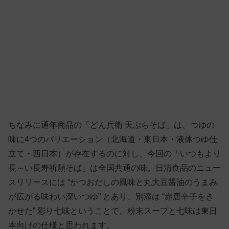
ちなみに通年商品の「どん兵衛 天ぷらそば」は、つゆの
味に4つのバリエーション（北海道・東日本・液体つゆ仕
立て・西日本）が存在するのに対し、今回の「いつもより
長～い長寿祈願そば」は全国共通の味。日清食品のニュー
スリリースには “かつおだしの風味と丸大豆醤油のうまみ
が広がる味わい深いつゆ” とあり、別添は “赤唐辛子をき
かせた” 彩り七味ということで、粉末スープと七味は東日
本向けの仕様と思われます。