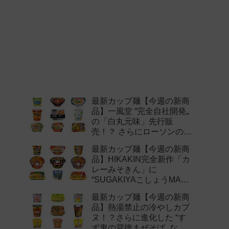
最新カップ麺【今週の新商
品】一風堂 “完全自社開発„
の「白丸元味」先行販
売！？ さらにローソンの激
辛チャレンジなどど注目の
最新カップ麺【今週の新商
新作まとめ！
品】HIKAKIN完全新作「カ
レーみそきん」に
“SUGAKIYAこしょうMAX„
など注目の新作まとめ！
最新カップ麺【今週の新商
品】熱湯禁止の冷やしカプ
ヌ！？さらに進化した “す
ず鬼の背徳まぜそば„ など