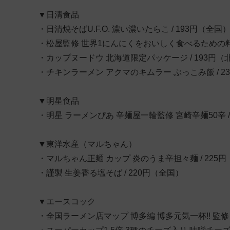
▼日清食品
・日清焼そばU.F.O. 濃い濃いたらこ / 193円（全国
・松屋監修 世界1にんにくをおいしく食べるための料理
・カップヌードウ 北海道限定パッケージ / 193円（
・チキンラーメン アクマのキムラー ぶっこみ飯 / 2
▼明星食品
・明星 ラーメンぴあ 辛麺屋一輪監修 宮崎辛麺50辛 /
▼東洋水産（マルちゃん）
・マルちゃん正麺 カップ 炎のうま辛担々麺 / 225
・謹製 生姜香る塩そば / 220円（全国）
▼エースコック
・全国ラーメン店マップ 博多編 博多元気一杯!! 監修