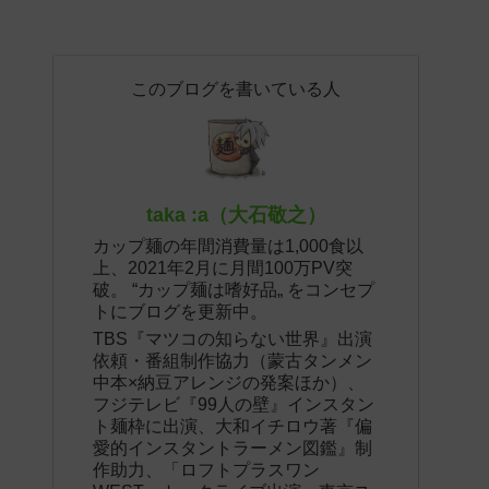
このブログを書いている人
taka :a（大石敬之）
カップ麺の年間消費量は1,000食以
上、2021年2月に月間100万PV突
破。 “カップ麺は嗜好品„ をコンセプ
トにブログを更新中。
TBS『マツコの知らない世界』出演
依頼・番組制作協力（蒙古タンメン
中本×納豆アレンジの発案ほか）、
フジテレビ『99人の壁』インスタン
ト麺枠に出演、大和イチロウ著『偏
愛的インスタントラーメン図鑑』制
作助力、「ロフトプラスワン