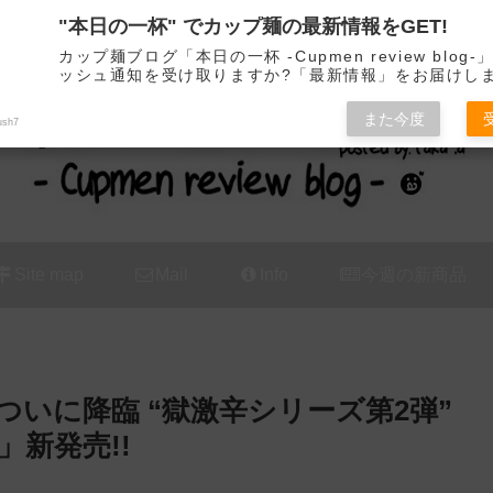
"本日の一杯" でカップ麺の最新情報をGET!
カップ麺の新商品をレビュー / アレンジするブログ
カップ麺ブログ「本日の一杯 -Cupmen review blog
ッシュ通知を受け取りますか?「最新情報」をお届けし
また今度
ush7
Site map
Mail
Info
今週の新商品
いに降臨 “獄激辛シリーズ第2弾”
新発売!!