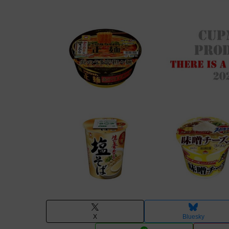
X
Bluesky