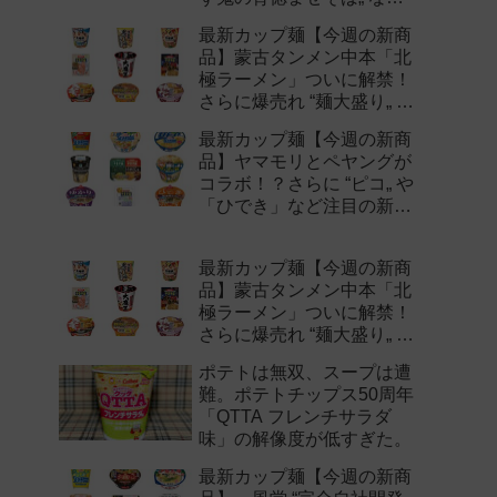
注目の新作まとめ！
最新カップ麺【今週の新商
品】蒙古タンメン中本「北
極ラーメン」ついに解禁！
さらに爆売れ “麺大盛り„ シ
リーズの新味など注目の新
最新カップ麺【今週の新商
作まとめ！
品】ヤマモリとペヤングが
コラボ！？さらに “ピコ„ や
「ひでき」など注目の新作
まとめ！
最新カップ麺【今週の新商
品】蒙古タンメン中本「北
極ラーメン」ついに解禁！
さらに爆売れ “麺大盛り„ シ
リーズの新味など注目の新
ポテトは無双、スープは遭
作まとめ！
難。ポテトチップス50周年
「QTTA フレンチサラダ
味」の解像度が低すぎた。
最新カップ麺【今週の新商