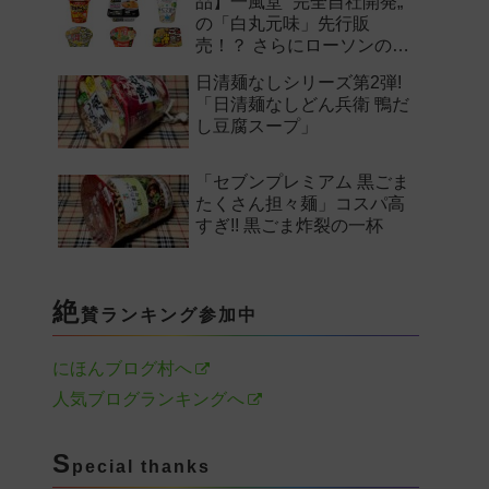
品】一風堂 “完全自社開発„
の「白丸元味」先行販
売！？ さらにローソンの激
辛チャレンジなどど注目の
日清麺なしシリーズ第2弾!
新作まとめ！
「日清麺なしどん兵衛 鴨だ
し豆腐スープ」
「セブンプレミアム 黒ごま
たくさん担々麺」コスパ高
すぎ!! 黒ごま炸裂の一杯
絶
賛ランキング参加中
にほんブログ村へ
人気ブログランキングへ
S
pecial thanks