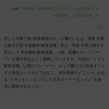
出典：
明星食品「明星 中華三昧タテ型ビッグ 赤坂榮林 トマ
ト酸辣湯麺」（3月16日発売）
同じく中華三昧×赤坂榮林のカップ麺といえば「明星 中華
三昧タテ型 赤坂榮林 酸辣湯麺」及び「明星 中華三昧タテ
型ビッグ 赤坂榮林 酸辣湯麺」（他、袋麺とカップスー
プ）を通年商品として展開していますが、今回の「トマト
酸辣湯麺」は初のフレーバー。カップ麺だけの完全オリジ
ナル商品というわけではなく、赤坂榮林のメニューにもあ
る “トマトをトッピングした元祖スーラータンメン” を参
考に開発されました。