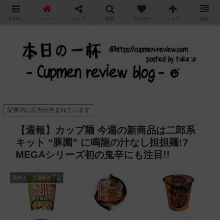
"
MENU
ホーム
シェア
検索
フォロー
トップ
情報
カップ麺の新商品をレビュー / アレンジするブログ
記事内に広告が含まれています
【週報】カップ麺 今週の新商品は二郎系
キット “豚園” に鳴龍の汁なし担担麺!?
MEGAシリーズ初の鬼辛にも注目!!
新作カップ麺発売予定