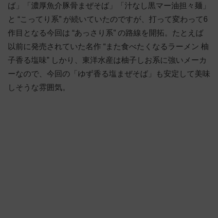
ば」「濃厚魚介豚骨まぜそば」「汁なし黒マー油担々麺」
と “こってり系” が続いていたのですが、打って変わって6
作目となる今回は “あっさり系” の路線を開拓。たとえば
以前に発売されていた名作 “また食べたくなるラーメン 柚
子香る塩味” しかり、東洋水産は柚子しお系に強いメーカ
ーなので、今回の「ゆず香る塩まぜそば」も安定して美味
しそうな雰囲気。