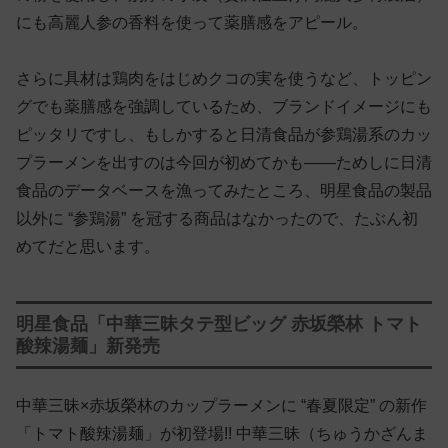
にも高麗人参の香料を使って薬膳感をアピール。
さらに具材は鶏肉をはじめクコの実を使うなど、トッピン
グでも薬膳感を強調しているため、ブランドイメージにも
ピッタリですし、もしかすると日清食品が参鶏湯系のカッ
プラーメンを出すのは今回が初めてかも——ためしに日清
食品のデータベースを漁ってみたところ、明星食品の製品
以外に “参鶏湯” を冠する商品はなかったので、たぶん初
めてだと思います。
明星食品「中華三昧タテ型ビッグ 赤坂榮林 トマト
酸辣湯麺」新発売
中華三昧×赤坂榮林のカップラーメンに “春夏限定” の新作
「トマト酸辣湯麺」が初登場!! 中華三昧（ちゅうかざんま