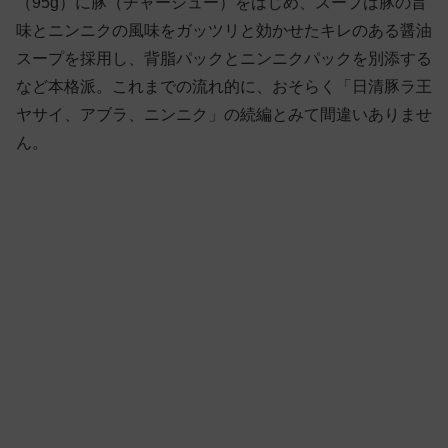
（95g）に豚（チャーシュー）をはじめ、スープは豚の旨
味とニンニクの風味をガッツリと効かせたキレのある醤油
スープを採用し、背脂パックとニンニクパックを別添する
など本格派。これまでの流れ的に、おそらく「日清豚ラ王
ヤサイ、アブラ、ニンニク」の続編とみて間違いありませ
ん。