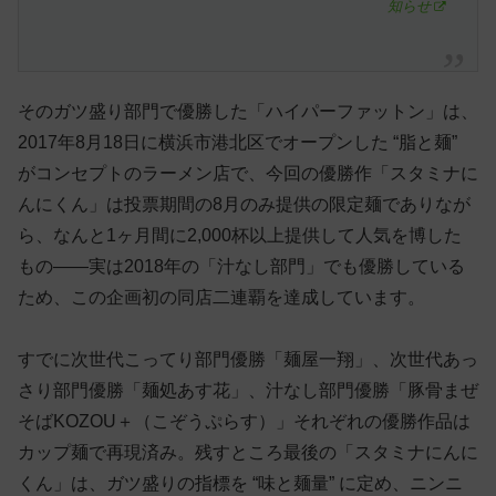
知らせ
そのガツ盛り部門で優勝した「ハイパーファットン」は、
2017年8月18日に横浜市港北区でオープンした “脂と麺”
がコンセプトのラーメン店で、今回の優勝作「スタミナに
んにくん」は投票期間の8月のみ提供の限定麺でありなが
ら、なんと1ヶ月間に2,000杯以上提供して人気を博した
もの——実は2018年の「汁なし部門」でも優勝している
ため、この企画初の同店二連覇を達成しています。
すでに次世代こってり部門優勝「麺屋一翔」、次世代あっ
さり部門優勝「麺処あす花」、汁なし部門優勝「豚骨まぜ
そばKOZOU＋（こぞうぷらす）」それぞれの優勝作品は
カップ麺で再現済み。残すところ最後の「スタミナにんに
くん」は、ガツ盛りの指標を “味と麺量” に定め、ニンニ