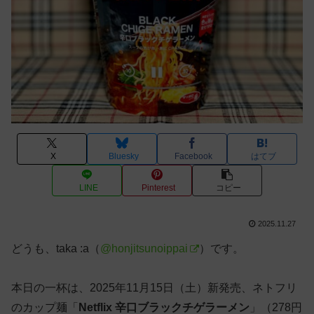
X
Bluesky
Facebook
はてブ
LINE
Pinterest
コピー
2025.11.27
どうも、taka :a（
@honjitsunoippai
）です。
本日の一杯は、2025年11月15日（土）新発売、ネトフリ
のカップ麺「
Netflix 辛口ブラックチゲラーメン
」（278円