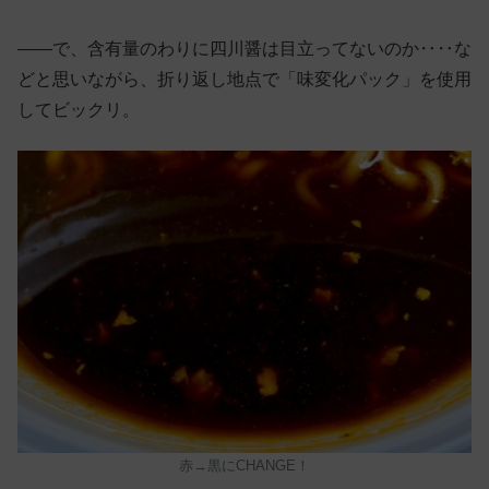
——で、含有量のわりに四川醤は目立ってないのか‥‥な
どと思いながら、折り返し地点で「味変化パック」を使用
してビックリ。
赤→黒にCHANGE！