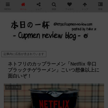
"
MENU
ホーム
シェア
検索
フォロー
トップ
情報
カップ麺の新商品をレビュー / アレンジするブログ
記事内に広告が含まれています
ネトフリのカップラーメン「Netflix 辛口
ブラックチゲラーメン」こいつ想像以上に
面白いぞ！
サンヨー食品