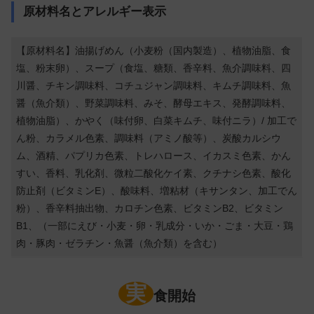
原材料名とアレルギー表示
【原材料名】油揚げめん（小麦粉（国内製造）、植物油脂、食
塩、粉末卵）、スープ（食塩、糖類、香辛料、魚介調味料、四
川醤、チキン調味料、コチュジャン調味料、キムチ調味料、魚
醤（魚介類）、野菜調味料、みそ、酵母エキス、発酵調味料、
植物油脂）、かやく（味付卵、白菜キムチ、味付ニラ）/ 加工で
ん粉、カラメル色素、調味料（アミノ酸等）、炭酸カルシウ
ム、酒精、パプリカ色素、トレハロース、イカスミ色素、かん
すい、香料、乳化剤、微粒二酸化ケイ素、クチナシ色素、酸化
防止剤（ビタミンE）、酸味料、増粘材（キサンタン、加工でん
粉）、香辛料抽出物、カロチン色素、ビタミンB2、ビタミン
B1、（一部にえび・小麦・卵・乳成分・いか・ごま・大豆・鶏
肉・豚肉・ゼラチン・魚醤（魚介類）を含む）
実
食開始