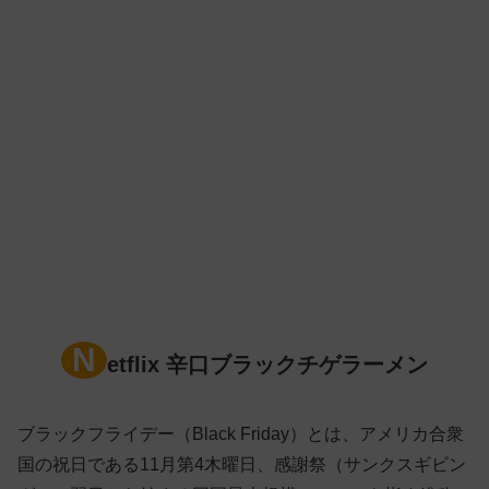
N
etflix 辛口ブラックチゲラーメン
ブラックフライデー（Black Friday）とは、アメリカ合衆
国の祝日である11月第4木曜日、感謝祭（サンクスギビン