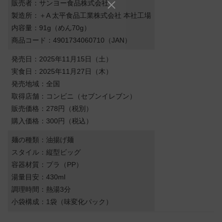
販売者：サンヨー食品株式会社
製造所：＋A 太平食品工業株式会社 本社工場
内容量：91g（めん70g）
商品コード：4901734060710（JAN）
発売日：2025年11月15日（土）
実食日：2025年11月27日（木）
発売地域：全国
取得店舗：コンビニ（セブンイレブン）
販売価格：278円（税別）
購入価格：300円（税込）
麺の種類：油揚げ麺
スタイル：縦型ビッグ
容器材質：プラ（PP）
湯量目安：430ml
調理時間：熱湯3分
小袋構成：1袋（味変化パック）