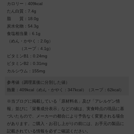
カロリー：409kcal
たん白質：7.4g
脂 質：18.0g
炭水化物：54.3g
食塩相当量：6.1g
（めん・かやく：2.0g）
（スープ：4.1g）
ビタミンB1：0.24mg
ビタミンB2：0.31mg
カルシウム：155mg
参考値（調理直後に分別した値）
熱量：409kcal（めん・かやく：347kcal）（スープ：62kcal）
※当ブログに掲載している「原材料名」及び「アレルゲン情
報」並びに「栄養成分表示」などの値は、実食時点の現品に基
づいたもので、メーカーの都合により予告なく変更される場合
があります。ご購入・お召し上がりの前には、お手元の製品に
記載されている情報を必ずご確認ください。