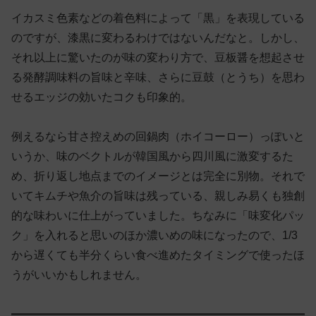
イカスミ色素などの着色料によって「黒」を表現している
のですが、漆黒に変わるわけではないんだなと。しかし、
それ以上に驚いたのが味の変わり方で、豆板醤を想起させ
る発酵調味料の旨味と辛味、さらに豆鼓（とうち）を思わ
せるエッジの効いたコクも印象的。
例えるなら甘さ控えめの回鍋肉（ホイコーロー）っぽいと
いうか、味のベクトルが韓国風から四川風に激変するた
め、折り返し地点までのイメージとは完全に別物。それで
いてキムチや魚介の旨味は残っている、親しみ易くも独創
的な味わいに仕上がっていました。ちなみに「味変化パッ
ク」を入れると思いのほか濃いめの味になったので、1/3
から遅くても半分くらい食べ進めたタイミングで使ったほ
うがいいかもしれません。