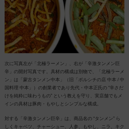
次に写真左が「北極ラーメン」、右が「辛激タンメン巨
辛」の開封写真です。具材の構成は別物で、「北極ラーメ
ン」は「蒙古タンメン中本」（旧「ボルシチの店 中本 / 中
国料理 中本」）の創業者であり先代・中本正氏の “辛さだ
けを純粋に味わうもの” という教えを守り、実店舗でもメ
インの具材は豚肉・もやしとシンプルな構成。
対する「辛激タンメン巨辛」は、商品名の “タンメン” ら
しくキャベツ、チャーシュー、人参、もやし、ニラ、キク