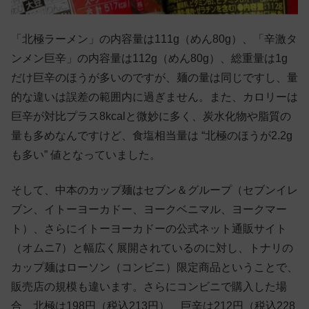
「北極ラーメン」の内容量は111g（めん80g）、「辛激タ
ンメン巨辛」の内容量は112g（めん80g）、総重量は1g
だけ巨辛のほうが多いのですが、麺の量は同じですし、量
的な違いは誤差の範囲内に過ぎません。また、カロリーは
巨辛が対比プラス8kcalと微妙に多く、炭水化物や脂質の
量も多めなんですけど、食塩相当量は “北極のほうが2.2g
も多い” 値となっていました。
そして、中本のカップ麺はセブン＆グループ（セブンイレ
ブン、イトーヨーカドー、ヨークベニマル、ヨークマー
ト）、さらにイトーヨーカドーの公式ネット通販サイト
（オムニ7）と幅広く展開されているのに対し、トナリの
カップ麺はローソン（コンビニ）限定商品ということで、
販売店の規模も違います。さらにコンビニで購入した場
合、北極は198円（税込213円）、巨辛は212円（税込228