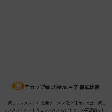
激
辛カップ麺 北極vs.巨辛 徹底比較
「蒙古タンメン中本 北極ラーメン 激辛味噌」とは、蒙古
タンメン中本（もうこタンメン なかもと）の実店舗でも