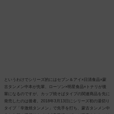
というわけでシリーズ的にはセブン＆アイ×日清食品×蒙
古タンメン中本が先輩、ローソン×明星食品×トナリが後
輩になるのですが、カップ焼そばタイプの関連商品を先に
発売したのは後者。2018年3月13日にシリーズ初の湯切り
タイプ「辛激焼タンメン」で先手を打ち、蒙古タンメン中