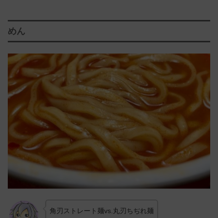
めん
角刃ストレート麺vs.丸刃ちぢれ麺