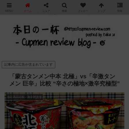
"
MENU
ホーム
シェア
検索
フォロー
トップ
情報
カップ麺の新商品をレビュー / アレンジするブログ
記事内に広告が含まれています
「蒙古タンメン中本 北極」vs「辛激タン
メン 巨辛」比較 “辛さの極地×激辛究極型”
他社商品比較・激辛対決等