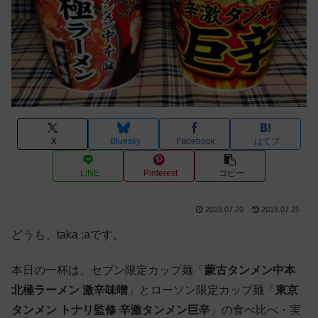
X
Bluesky
Facebook
はてブ
LINE
Pinterest
コピー
2019.07.20
2019.07.25
どうも、taka :aです。
本日の一杯は、セブン限定カップ麺「
蒙古タンメン中本
北極ラーメン 激辛味噌
」とローソン限定カップ麺「
東京
タンメン トナリ監修 辛激タンメン巨辛
」の食べ比べ・実