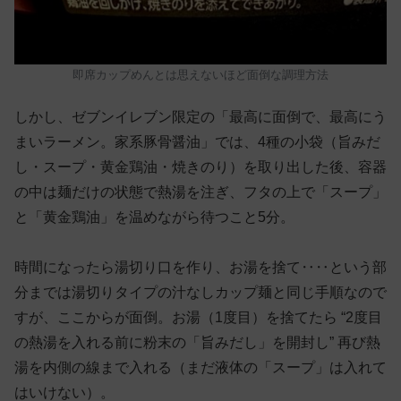
即席カップめんとは思えないほど面倒な調理方法
しかし、ゼブンイレブン限定の「最高に面倒で、最高にう
まいラーメン。家系豚骨醤油」では、4種の小袋（旨みだ
し・スープ・黄金鶏油・焼きのり）を取り出した後、容器
の中は麺だけの状態で熱湯を注ぎ、フタの上で「スープ」
と「黄金鶏油」を温めながら待つこと5分。
時間になったら湯切り口を作り、お湯を捨て‥‥という部
分までは湯切りタイプの汁なしカップ麺と同じ手順なので
すが、ここからが面倒。お湯（1度目）を捨てたら “2度目
の熱湯を入れる前に粉末の「旨みだし」を開封し” 再び熱
湯を内側の線まで入れる（まだ液体の「スープ」は入れて
はいけない）。