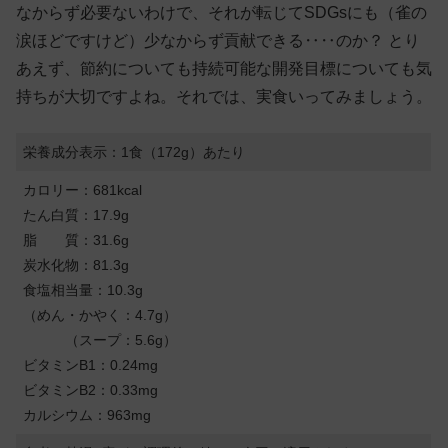
なからず必要ないわけで、それが転じてSDGsにも（雀の
涙ほどですけど）少なからず貢献できる‥‥のか？ とり
あえず、節約についても持続可能な開発目標についても気
持ちが大切ですよね。それでは、実食いってみましょう。
栄養成分表示：1食（172g）あたり
カロリー：681kcal
たん白質：17.9g
脂 質：31.6g
炭水化物：81.3g
食塩相当量：10.3g
（めん・かやく：4.7g）
（スープ：5.6g）
ビタミンB1：0.24mg
ビタミンB2：0.33mg
カルシウム：963mg