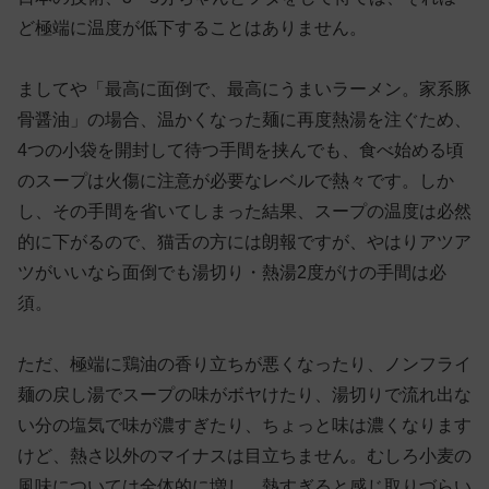
ど極端に温度が低下することはありません。
ましてや「最高に面倒で、最高にうまいラーメン。家系豚
骨醤油」の場合、温かくなった麺に再度熱湯を注ぐため、
4つの小袋を開封して待つ手間を挟んでも、食べ始める頃
のスープは火傷に注意が必要なレベルで熱々です。しか
し、その手間を省いてしまった結果、スープの温度は必然
的に下がるので、猫舌の方には朗報ですが、やはりアツア
ツがいいなら面倒でも湯切り・熱湯2度がけの手間は必
須。
ただ、極端に鶏油の香り立ちが悪くなったり、ノンフライ
麺の戻し湯でスープの味がボヤけたり、湯切りで流れ出な
い分の塩気で味が濃すぎたり、ちょっと味は濃くなります
けど、熱さ以外のマイナスは目立ちません。むしろ小麦の
風味については全体的に増し、熱すぎると感じ取りづらい