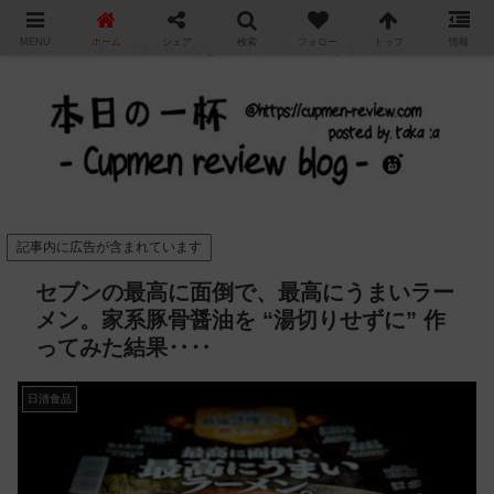
"
MENU
ホーム
シェア
検索
フォロー
トップ
情報
カップ麺の新商品をレビュー / アレンジするブログ
記事内に広告が含まれています
セブンの最高に面倒で、最高にうまいラー
メン。家系豚骨醤油を “湯切りせずに” 作
ってみた結果‥‥
日清食品