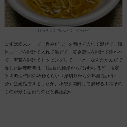
けっきょく “めんどくさかった”
まずは粉末スープ（旨みだし）を開けて入れて混ぜて、液
体スープを
開けて入れて混ぜて、黄金鶏油を
開けて浮かべ
て、海苔を
開けてトッピングして‥‥と、なんだかんだで
要した調理時間は、1度目の給湯から7分45秒ほど。推定
平均調理時間の45秒くらい（湯切りからの熱湯2度がけ
分）は短縮できましたが、小袋を開封して混ぜる工程その
ものが最も面倒なのだと再認識w