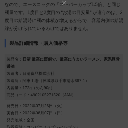
なので、エースコックの「スーパーカップ1.5倍」と同じ
麺量です。1度目と2度目の “お湯の目安量” が違うのは、2
度目の給湯時に麺の体積が増えるからで、容器内側の給湯
線が分けられているわけではありません。
製品詳細情報・購入価格等
製品名：
日清 最高に面倒で、最高にうまいラーメン。家系豚骨
醤油
製造者：日清食品株式会社
製造所：関東工場（茨城県取手市清水667-1）
内容量：172g（めん90g）
商品コード：4902105271520（JAN）
発売日：2022年07月26日（火）
実食日：2022年08月07日（日）
発売地域：全国
取得店舗：コンビニ（セブン-イレブン）