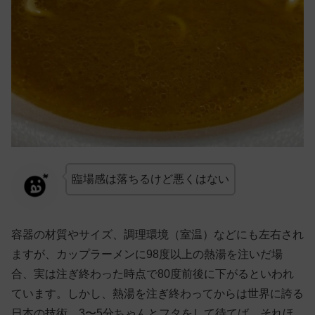
臨場感は落ちるけど悪くはない
容器の材質やサイズ、調理環境（室温）などにも左右され
ますが、カップラーメンに98度以上の熱湯を注いだ場
合、実は注ぎ終わった時点で80度前後に下がるといわれ
ています。しかし、熱湯を注ぎ終わってからは世界に誇る
日本の技術、3〜5分ちゃんとフタをして待てば、それほ