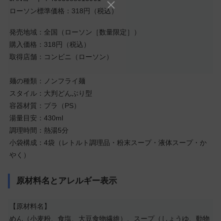
ローソン標準価格：318円（税込）
発売地域：全国（ローソン［数量限定］）
購入価格：318円（税込）
取得店舗：コンビニ（ローソン）
麺の種類：ノンフライ麺
スタイル：大判どんぶり型
容器材質：プラ（PS）
湯量目安：430ml
調理時間：熱湯5分
小袋構成：4袋（レトルト調理品・粉末スープ・液体スープ・か
やく）
原材料名とアレルギー表示
【原材料名】
めん（小麦粉、食塩、大豆食物繊維）、スープ（しょうゆ、動物