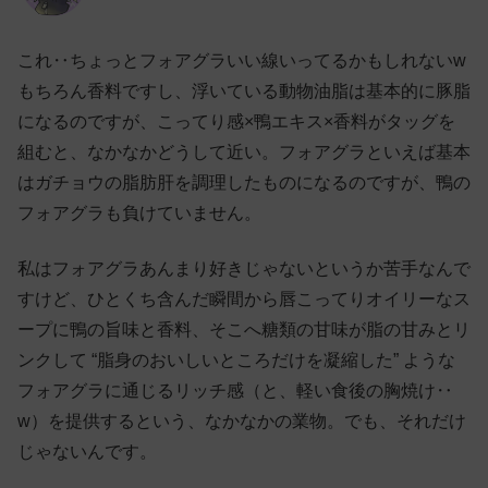
これ‥ちょっとフォアグラいい線いってるかもしれないw
もちろん香料ですし、浮いている動物油脂は基本的に豚脂
になるのですが、こってり感×鴨エキス×香料がタッグを
組むと、なかなかどうして近い。フォアグラといえば基本
はガチョウの脂肪肝を調理したものになるのですが、鴨の
フォアグラも負けていません。
私はフォアグラあんまり好きじゃないというか苦手なんで
すけど、ひとくち含んだ瞬間から唇こってりオイリーなス
ープに鴨の旨味と香料、そこへ糖類の甘味が脂の甘みとリ
ンクして “脂身のおいしいところだけを凝縮した” ような
フォアグラに通じるリッチ感（と、軽い食後の胸焼け‥
w）を提供するという、なかなかの業物。でも、それだけ
じゃないんです。