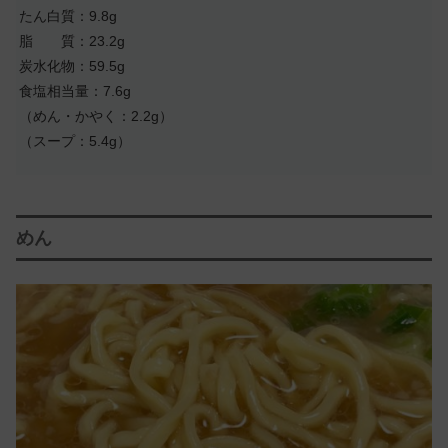
たん白質：9.8g
脂 質：23.2g
炭水化物：59.5g
食塩相当量：7.6g
（めん・かやく：2.2g）
（スープ：5.4g）
めん