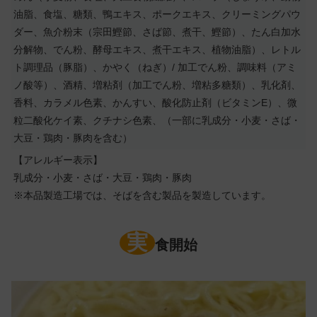
油脂、食塩、糖類、鴨エキス、ポークエキス、クリーミングパウ
ダー、魚介粉末（宗田鰹節、さば節、煮干、鰹節）、たん白加水
分解物、でん粉、酵母エキス、煮干エキス、植物油脂）、レトル
ト調理品（豚脂）、かやく（ねぎ）/ 加工でん粉、調味料（アミ
ノ酸等）、酒精、増粘剤（加工でん粉、増粘多糖類）、乳化剤、
香料、カラメル色素、かんすい、酸化防止剤（ビタミンE）、微
粒二酸化ケイ素、クチナシ色素、（一部に乳成分・小麦・さば・
大豆・鶏肉・豚肉を含む）
【アレルギー表示】
乳成分・小麦・さば・大豆・鶏肉・豚肉
※本品製造工場では、そばを含む製品を製造しています。
実
食開始