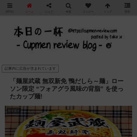
"
MENU
ホーム
シェア
検索
フォロー
トップ
情報
カップ麺の新商品をレビュー / アレンジするブログ
記事内に広告が含まれています
「麺屋武蔵 無双新免 鴨だしら～麺」ロー
ソン限定 “フォアグラ風味の背脂” を使っ
たカップ麺!
ヤマダイ