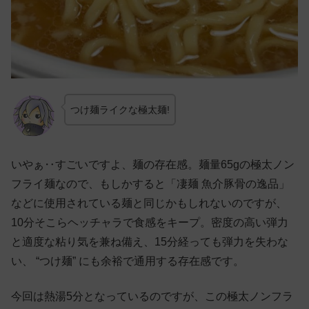
つけ麺ライクな極太麺!
いやぁ‥すごいですよ、麺の存在感。麺量65gの極太ノン
フライ麺なので、もしかすると「凄麺 魚介豚骨の逸品」
などに使用されている麺と同じかもしれないのですが、
10分そこらヘッチャラで食感をキープ。密度の高い弾力
と適度な粘り気を兼ね備え、15分経っても弾力を失わな
い、 “つけ麺” にも余裕で通用する存在感です。
今回は熱湯5分となっているのですが、この極太ノンフラ