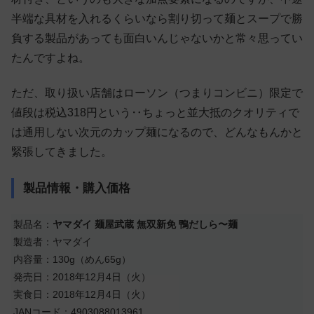
半端な具材を入れるくらいなら割り切って麺とスープで勝
負する製品があっても面白いんじゃないかと常々思ってい
たんですよね。
ただ、取り扱い店舗はローソン（つまりコンビニ）限定で
値段は税込318円という‥ちょっと並大抵のクオリティで
は通用しない次元のカップ麺になるので、どんなもんかと
緊張してきました。
製品情報・購入価格
製品名：
ヤマダイ 麺屋武蔵 無双新免 鴨だしら〜麺
製造者：ヤマダイ
内容量：130g（めん65g）
発売日：2018年12月4日（火）
実食日：2018年12月4日（火）
JANコード：4903088013961