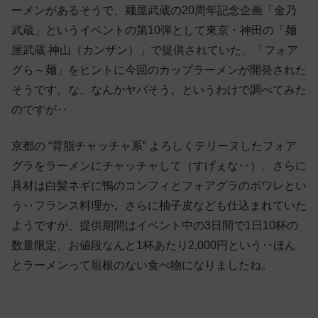
ーメンがあるそうで、麺屋武蔵の20周年記念企画「金乃
武蔵」というイベントの第10弾として東京・神田の「麺
屋武蔵 神山（カンザン）」で提供されていた、「フォア
グら～麺」をヒントに今回のカップラーメンが開発された
そうです。な、なんかヤバそう。というわけで調べてみた
のですが‥
京都の “背脂チャッチャ系” よろしくテリーヌしたフォア
グラをラーメンにチャッチャして（すげぇな‥）、さらに
具材は白髪ネギに鴨のコンフィとフォアグラのポワレとい
う‥フランス料理か。さらに柚子皮なども仕込まれていた
ようですが、提供期間はイベント中の3日間で1日10杯の
数量限定、お値段なんと1杯あたり2,000円という‥ほん
とラーメンって垣根のない食べ物になりましたね。