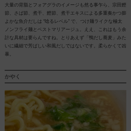
大量の背脂とフォアグラのイメージも然る事乍ら、宗田鰹
節、さば節、煮干、鰹節、煮干エキスによる多重奏かつ膨
よかな魚介だしは “唸るレベル” で、つけ麺ライクな極太
ノンフライ麺とベストマリアージュ。ええ、これはもう余
計な具材は要らんですね。とりあえず「鴨だし蕎麦」みた
いに繊細で芳ばしい和風だしではないです。柔らかくて凶
暴。
かやく