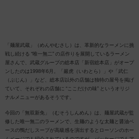
「麺屋武蔵」（めんやむさし）は、革新的なラーメンに挑
戦し続ける “唯一無二” の店作りを展開しているラーメン
屋さんで、武蔵グループの総本店「新宿総本店」がオープ
ンしたのは1998年6月。「巖虎（いわとら）」や「武仁
（ぶじん）」など、総本店以外の店舗は独特の屋号を掲げ
ていて、それぞれの店舗に “ここだけの味” というオリジ
ナルメニューがあるそうです。
今回の「無双新免」（むそうしんめん）は、麺屋武蔵が監
修した唯一無二のラーメンで、生麺のような太麺と醤油ベ
ースの鴨だしスープが高級感を演出するとローソンのホー
ムページでも紹介されているのですが、パッケージでもア