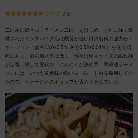
7.0
二郎系の総本山「ラーメン二郎」をはじめ、それに強く影
響されたインスパイア店は麩質が強い日清製粉の強力粉・
オーション（蛋白13.0±0.5％ 灰分0.52±0.04％）を使う傾
向にあり、麺の加水率は低く、形状は極太サイズの縮れ麺
が定番。対して歴代の「にんにくが決め手！豚醤油ラーメ
ン」には、いつも黄色味の強いストレート麺を採用してい
たので、イメージとのギャップが否めませんでした。