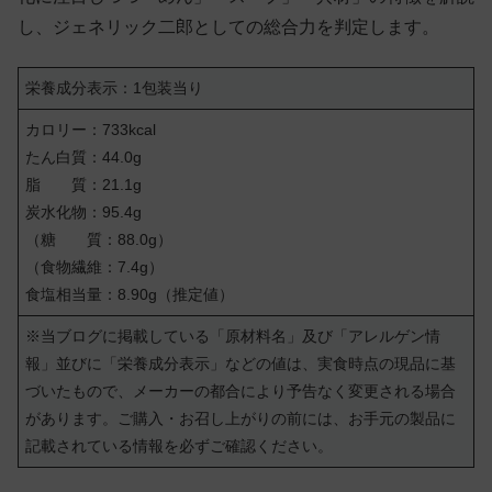
し、ジェネリック二郎としての総合力を判定します。
栄養成分表示：1包装当り
カロリー：733kcal
たん白質：44.0g
脂 質：21.1g
炭水化物：95.4g
（糖 質：88.0g）
（食物繊維：7.4g）
食塩相当量：8.90g（推定値）
※当ブログに掲載している「原材料名」及び「アレルゲン情
報」並びに「栄養成分表示」などの値は、実食時点の現品に基
づいたもので、メーカーの都合により予告なく変更される場合
があります。ご購入・お召し上がりの前には、お手元の製品に
記載されている情報を必ずご確認ください。