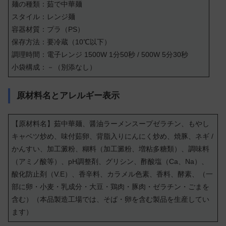
麺の種類：茹で中華麺
スタイル：レンジ麺
容器材質：プラ（PS）
保存方法：要冷蔵（10℃以下）
調理時間：電子レンジ 1500W 1分50秒 / 500W 5分30秒
小袋構成：－（別添なし）
原材料名とアレルギー表示
【原材料名】茹中華麺、醤油ラーメンスープゼラチン、もやし
キャベツ炒め、味付茹卵、背脂入りにんにく炒め、焼豚、ネギ /
かんすい、加工澱粉、糊料（加工澱粉、増粘多糖類）、調味料
（アミノ酸等）、pH調整剤、グリシン、酢酸塩（Ca、Na）、
酸化防止剤（V.E）、香辛料、カラメル色素、香料、酵素、（一
部に卵・小麦・乳成分・大豆・鶏肉・豚肉・ゼラチン・ごまを
含む）（本品製造工場では、そば・卵を含む製品を生産してい
ます）