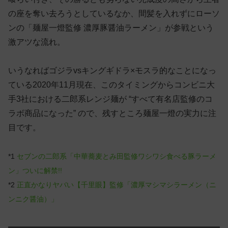
の座を奪い去ろうとしているなか、間髪を入れずにローソ
ンの「麺屋一燈監修 濃厚豚醤油ラーメン」が参戦という
激アツな流れ。
いうなればゴジラvsキングギドラ×モスラ的なことになっ
ている2020年11月現在、このタイミングからコンビニ大
手3社における二郎系レンジ麺が “すべて有名店監修のコ
ラボ商品になった” ので、残すところ麺屋一燈の実力に注
目です。
*1
セブンの二郎系「中華蕎麦とみ田監修ワシワシ食べる豚ラーメ
ン」ついに解禁!!
*2
正直かなりヤバい【千里眼】監修「濃厚マシマシラーメン（ニ
ンニク醤油）」