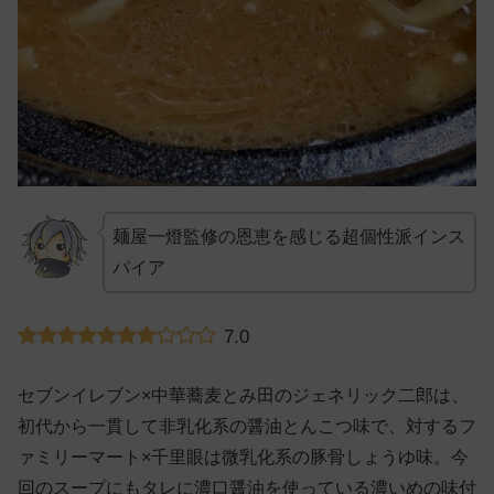
麺屋一燈監修の恩恵を感じる超個性派インス
パイア
7.0
セブンイレブン×中華蕎麦とみ田のジェネリック二郎は、
初代から一貫して非乳化系の醤油とんこつ味で、対するフ
ァミリーマート×千里眼は微乳化系の豚骨しょうゆ味。今
回のスープにもタレに濃口醤油を使っている濃いめの味付