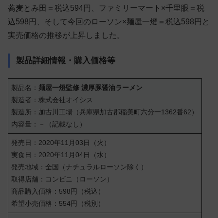
蕎麦とみ田＝税込594円、ファミリーマート×千里眼＝税
込598円、そして今回のローソン×麺屋一燈＝税込598円と
実売価格の推移が上昇しました。
製品詳細情報・購入価格等
製品名：
麺屋一燈監修 濃厚豚醤油ラーメン
製造者：株式会社オイシス
製造所：加古川工場（兵庫県加古郡稲美町六分一1362番62）
内容量：－（記載なし）
発売日：2020年11月03日（火）
実食日：2020年11月04日（水）
発売地域：全国（ナチュラルローソン除く）
取得店舗：コンビニ（ローソン）
商品購入価格：598円（税込）
希望小売価格：554円（税別）