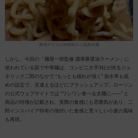
最強クラスの全粒粉入り低加水麺
しかし、今回の「麺屋一燈監修 濃厚豚醤油ラーメン」に
使われている茹で中華麺は、コンビニ大手3社が誇るジェ
ネリック二郎のなかで “もっとも縮れが強く” 加水率も低
めの設定で、見違えるほどにブラッシュアップ。ローソン
の公式ウェブサイトでは “ワシワシ食べる太麺に——” と
商品の特徴が記載され、実際の食感にも雰囲気があり、二
郎インスパイア特有の強付いた食感と荒々しい小麦の風味
も再現。