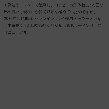
く醤油ラーメン」で追撃し、コンビニ大手3社による三つ
巴の戦いは現在にかけて熾烈を極めていたのですが、
2020年2月19日にセブンイレブンが既存の豚ラーメンを
「中華蕎麦とみ田監修ワシワシ食べる豚ラーメン
」に
*1
リニューアル。