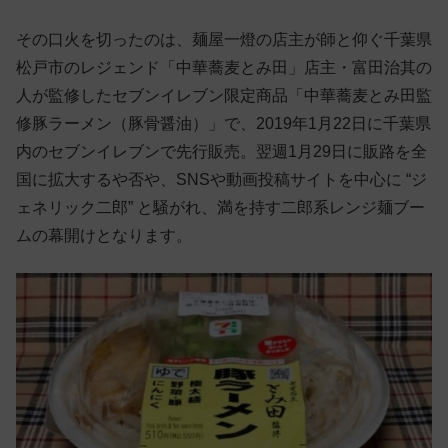
その口火を切ったのは、麺屋一燈の店主が師と仰ぐ千葉県
松戸市のレジェンド「中華蕎麦とみ田」店主・富田治其の
人が監修したセブンイレブン限定商品「中華蕎麦とみ田監
修豚ラーメン（豚骨醤油）」で、2019年1月22日に千葉県
内のセブンイレブンで先行販売。翌週1月29日に販路を全
国に拡大するや否や、SNSや動画投稿サイトを中心に “ジ
ェネリック二郎” と騒がれ、満を持す二郎系レンジ麺ブー
ムの幕開けとなります。