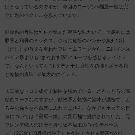
けとなっているのですが、今回のローソン×麺屋一燈は完
全に別のベクトルを歩んでいます。
動物系の旨味は乳化が進んだ濃厚な味わいで、体感的には
豚骨と鶏骨のミックス。さらに魚粉のパンチや魚介出汁
（だし）の旨味を重ねたフレームワークから、二郎インス
パイア系よりも “またおま系” にルーツを感じるテイスト
で、なんといっても “ホタテと干し貝柱を彷彿とさせる貝
と乾物の旨味” が最大のポイント。
人工的なトロミ成分で粘性を強めている、どろっどろの高
粘度スープなのですが、動物系と乾物の旨味が濃密で、と
ろみの強さを不自然に思わせません。なかでもホタテの旨
味については「麺屋一燈」の実店舗で提供されていた、元
フレンチ職人の経歴を持つ坂本店主の “ホタテペース
ト”（2019年10月提供終了）を彷彿とさせる要素なので、