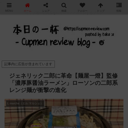
"
MENU
ホーム
シェア
検索
フォロー
トップ
情報
カップ麺の新商品をレビュー / アレンジするブログ
記事内に広告が含まれています
ジェネリック二郎に革命【麺屋一燈】監修
「濃厚豚醤油ラーメン」ローソンの二郎系
レンジ麺が衝撃の進化
L marche（エル マルシェ）