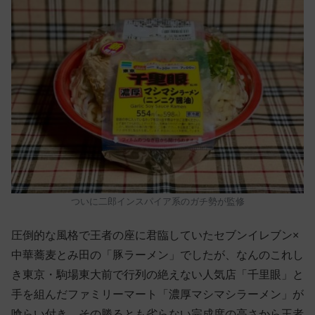
ついに二郎インスパイア系のガチ勢が監修
圧倒的な風格で王者の座に君臨していたセブンイレブン×
中華蕎麦とみ田の「豚ラーメン」でしたが、なんのこれし
き東京・駒場東大前で行列の絶えない人気店「千里眼」と
手を組んだファミリーマート「濃厚マシマシラーメン」が
喰らい付き、その勝るとも劣らない完成度の高さから王者