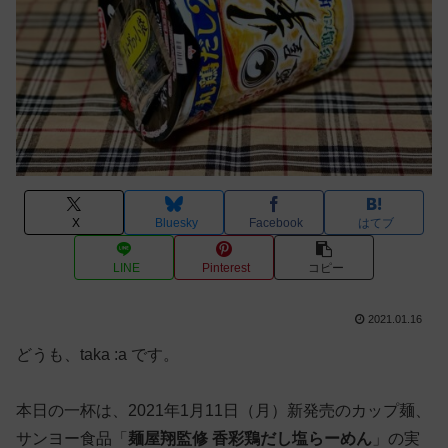
X
Bluesky
Facebook
はてブ
LINE
Pinterest
コピー
2021.01.16
どうも、taka :a です。
本日の一杯は、2021年1月11日（月）新発売のカップ麺、
サンヨー食品「
麺屋翔監修 香彩鶏だし塩らーめん
」の実