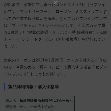
が対象で、実際に立ち寄ったコンビニ大手4社（セブンイ
レブン、ファミリーマート、ローソン、ミニストップ）す
べての企業で取り扱いを確認。なかでもセブンイレブンで
は「プライチ＋1」キャンペーンとして、今回のカップ麺
を1個買うと “対象の袋麺（サッポロ一番 袋麺各種）が1個
もらえる” レシートクーポン（無料引換券）を発行してい
ました。
対象のクーポンは2021年1月20日（水）から使えるそうな
ので、今回のカップ麺をコンビニで購入する場合「セブン
イレブン」が “もっともお得” です。
製品詳細情報・購入価格等
製品名：
麺屋翔監修 香彩鶏だし塩らーめん
販売者：サンヨー食品株式会社