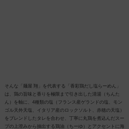
そんな「麺屋 翔」を代表する「香彩鶏だし塩らーめん」
は、鶏の旨味と香りを極限まで引き出した清湯（ちんた
ん）を軸に、4種類の塩（フランス産ゲランドの塩、モン
ゴル天外天塩、イタリア産のロックソルト、赤穂の天塩）
をブレンドしたタレを合わせ、丁寧に丸鶏を煮込んだスー
プの上澄みから抽出する鶏油（ちーゆ）とアクセントに海