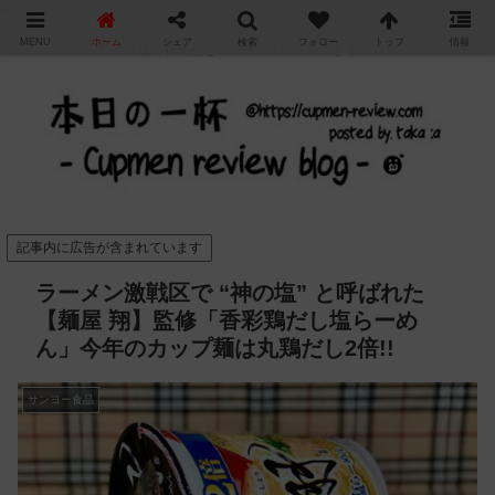
"
MENU
ホーム
シェア
検索
フォロー
トップ
情報
カップ麺の新商品をレビュー / アレンジするブログ
記事内に広告が含まれています
ラーメン激戦区で “神の塩” と呼ばれた
【麺屋 翔】監修「香彩鶏だし塩らーめ
ん」今年のカップ麺は丸鶏だし2倍!!
サンヨー食品