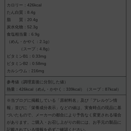
カロリー：426kcal
たん白質：8.4g
脂 質：20.4g
炭水化物：52.3g
食塩相当量：6.9g
（めん・かやく：2.1g）
（スープ：4.8g）
ビタミンB1：0.33mg
ビタミンB2：0.58mg
カルシウム：216mg
参考値（調理直後に分別した値）
熱量：426kcal（めん・かやく：339kcal）（スープ：87kcal）
※当ブログに掲載している「原材料名」及び「アレルゲン情
報」並びに「栄養成分表示」などの値は、実食時点の現品に基
づいたもので、メーカーの都合により予告なく変更される場合
があります。ご購入・お召し上がりの前には、お手元の製品に
記載されている情報を必ずご確認ください。