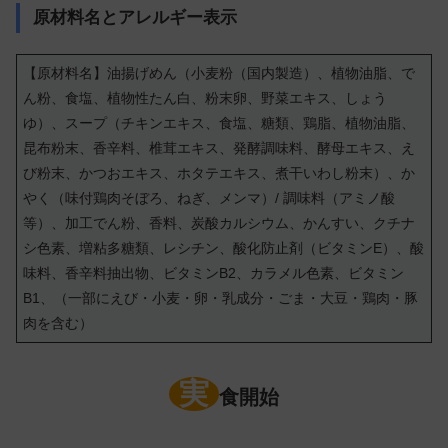
原材料名とアレルギー表示
【原材料名】油揚げめん（小麦粉（国内製造）、植物油脂、で
ん粉、食塩、植物性たん白、粉末卵、野菜エキス、しょう
ゆ）、スープ（チキンエキス、食塩、糖類、鶏脂、植物油脂、
昆布粉末、香辛料、椎茸エキス、発酵調味料、酵母エキス、え
び粉末、かつおエキス、ホタテエキス、煮干いわし粉末）、か
やく（味付鶏肉そぼろ、ねぎ、メンマ）/ 調味料（アミノ酸
等）、加工でん粉、香料、炭酸カルシウム、かんすい、クチナ
シ色素、増粘多糖類、レシチン、酸化防止剤（ビタミンE）、酸
味料、香辛料抽出物、ビタミンB2、カラメル色素、ビタミン
B1、（一部にえび・小麦・卵・乳成分・ごま・大豆・鶏肉・豚
肉を含む）
実
食開始