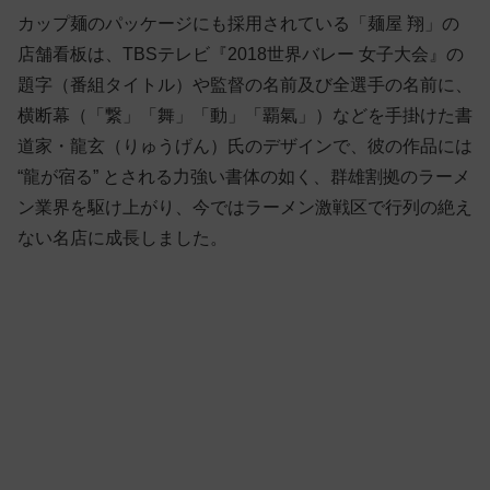
カップ麺のパッケージにも採用されている「麺屋 翔」の
店舗看板は、TBSテレビ『2018世界バレー 女子大会』の
題字（番組タイトル）や監督の名前及び全選手の名前に、
横断幕（「繋」「舞」「動」「覇氣」）などを手掛けた書
道家・龍玄（りゅうげん）氏のデザインで、彼の作品には
“龍が宿る” とされる力強い書体の如く、群雄割拠のラーメ
ン業界を駆け上がり、今ではラーメン激戦区で行列の絶え
ない名店に成長しました。