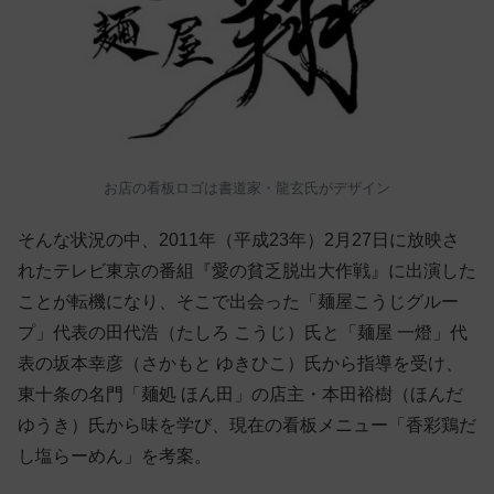
お店の看板ロゴは書道家・龍玄氏がデザイン
そんな状況の中、2011年（平成23年）2月27日に放映さ
れたテレビ東京の番組『愛の貧乏脱出大作戦』に出演した
ことが転機になり、そこで出会った「麺屋こうじグルー
プ」代表の田代浩（たしろ こうじ）氏と「麺屋 一燈」代
表の坂本幸彦（さかもと ゆきひこ）氏から指導を受け、
東十条の名門「麺処 ほん田」の店主・本田裕樹（ほんだ
ゆうき）氏から味を学び、現在の看板メニュー「香彩鶏だ
し塩らーめん」を考案。