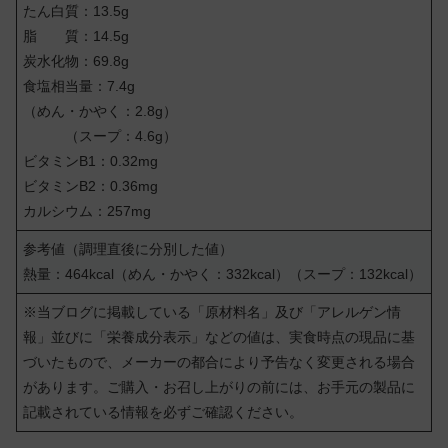
たん白質：13.5g
脂 質：14.5g
炭水化物：69.8g
食塩相当量：7.4g
（めん・かやく：2.8g）
（スープ：4.6g）
ビタミンB1：0.32mg
ビタミンB2：0.36mg
カルシウム：257mg
参考値（調理直後に分別した値）
熱量：464kcal（めん・かやく：332kcal）（スープ：132kcal）
※当ブログに掲載している「原材料名」及び「アレルゲン情
報」並びに「栄養成分表示」などの値は、実食時点の現品に基
づいたもので、メーカーの都合により予告なく変更される場合
があります。ご購入・お召し上がりの前には、お手元の製品に
記載されている情報を必ずご確認ください。