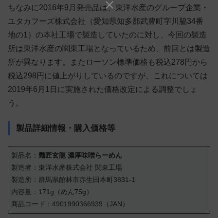
ちなみに2016年9月発売品は、東洋水産のグループ企業・
ユタカフーズ株式会社（愛知県知多郡武豊町字川脇34番
地の1）の本社工場で製造していたのに対し、今回の製造
所は東洋水産の関東工場となっているため、前回とは製造
所が異なります。またローソン標準価格も税込278円から
税込298円に値上がりしているのですが、これについては
2019年6月1日に実施された価格改定による調整でしょ
う。
製品詳細情報・購入価格等
製品名：
麺匠玄龍 濃厚味噌らーめん
製造者：東洋水産株式会社 関東工場
製造所：群馬県館林市赤生田本町3831-1
内容量：171g（めん75g）
商品コード：4901990366939（JAN）