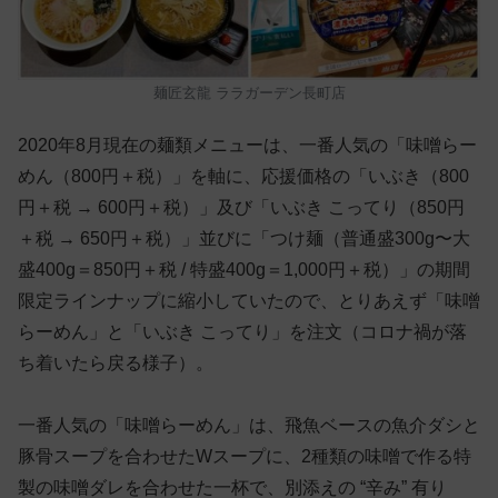
麺匠玄龍 ララガーデン長町店
2020年8月現在の麺類メニューは、一番人気の「味噌らー
めん（800円＋税）」を軸に、応援価格の「いぶき（800
円＋税 → 600円＋税）」及び「いぶき こってり（850円
＋税 → 650円＋税）」並びに「つけ麺（普通盛300g〜大
盛400g＝850円＋税 / 特盛400g＝1,000円＋税）」の期間
限定ラインナップに縮小していたので、とりあえず「味噌
らーめん」と「いぶき こってり」を注文（コロナ禍が落
ち着いたら戻る様子）。
一番人気の「味噌らーめん」は、飛魚ベースの魚介ダシと
豚骨スープを合わせたWスープに、2種類の味噌で作る特
製の味噌ダレを合わせた一杯で、別添えの “辛み” 有り