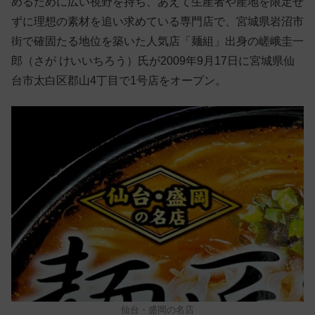
めるために広い視野を持ち、あえて生産者や産地を限定せ
ずに理想の素材を追い求めている専門店で、宮城県岩沼市
街で確固たる地位を築いた人気店「麺組」出身の嵯峨圭一
郎（さが けいいちろう）氏が2009年9月17日に宮城県仙
台市太白区郡山4丁目で1号店をオープン。
仙台・盛岡の名店