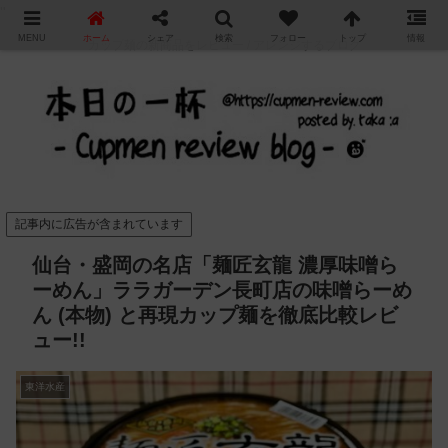
"
MENU
ホーム
シェア
検索
フォロー
トップ
情報
カップ麺の新商品をレビュー / アレンジするブログ
記事内に広告が含まれています
仙台・盛岡の名店「麺匠玄龍 濃厚味噌ら
ーめん」ララガーデン長町店の味噌らーめ
ん (本物) と再現カップ麺を徹底比較レビ
ュー!!
東洋水産