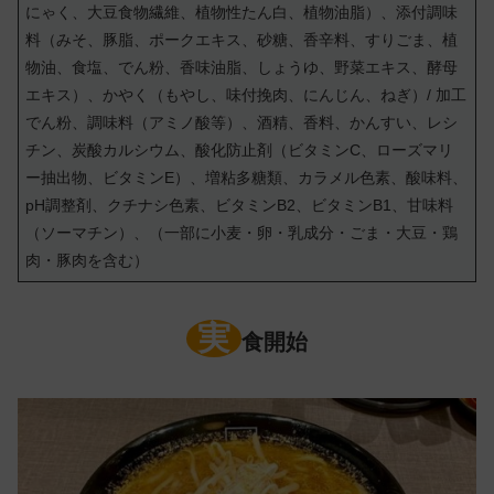
にゃく、大豆食物繊維、植物性たん白、植物油脂）、添付調味
料（みそ、豚脂、ポークエキス、砂糖、香辛料、すりごま、植
物油、食塩、でん粉、香味油脂、しょうゆ、野菜エキス、酵母
エキス）、かやく（もやし、味付挽肉、にんじん、ねぎ）/ 加工
でん粉、調味料（アミノ酸等）、酒精、香料、かんすい、レシ
チン、炭酸カルシウム、酸化防止剤（ビタミンC、ローズマリ
ー抽出物、ビタミンE）、増粘多糖類、カラメル色素、酸味料、
pH調整剤、クチナシ色素、ビタミンB2、ビタミンB1、甘味料
（ソーマチン）、（一部に小麦・卵・乳成分・ごま・大豆・鶏
肉・豚肉を含む）
実
食開始