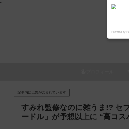
"
Powered by P
プロフィール
記事内に広告が含まれています
すみれ監修なのに雑うま!? 
ードル」が予想以上に “高コスパ