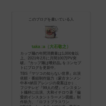
このブログを書いている人
taka :a（大石敬之）
カップ麺の年間消費量は1,000食以
上、2021年2月に月間100万PV突
破。 “カップ麺は嗜好品„ をコンセプ
トにブログを更新中。
TBS『マツコの知らない世界』出演
依頼・番組制作協力（蒙古タンメン
中本×納豆アレンジの発案ほか）、
フジテレビ『99人の壁』インスタン
ト麺枠に出演、大和イチロウ著『偏
愛的インスタントラーメン図鑑』制
作助力、「ロフトプラスワン