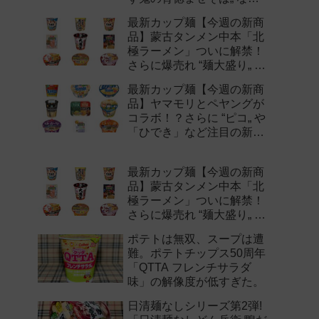
注目の新作まとめ！
最新カップ麺【今週の新商
品】蒙古タンメン中本「北
極ラーメン」ついに解禁！
さらに爆売れ “麺大盛り„ シ
リーズの新味など注目の新
最新カップ麺【今週の新商
作まとめ！
品】ヤマモリとペヤングが
コラボ！？さらに “ピコ„ や
「ひでき」など注目の新作
まとめ！
最新カップ麺【今週の新商
品】蒙古タンメン中本「北
極ラーメン」ついに解禁！
さらに爆売れ “麺大盛り„ シ
リーズの新味など注目の新
ポテトは無双、スープは遭
作まとめ！
難。ポテトチップス50周年
「QTTA フレンチサラダ
味」の解像度が低すぎた。
日清麺なしシリーズ第2弾!