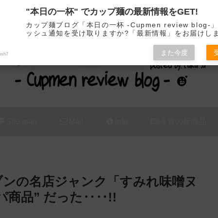
"本日の一杯" でカップ麺の最新情報をGET!
カップ麺の新商品をレビュー / アレンジするブログ
カップ麺ブログ「本日の一杯 -Cupmen review blog
ッシュ通知を受け取りますか?「最新情報」をお届けし
また今度
ush7
Site map
Mail
Info
今週の新商品
セブンの名店ジャンク「すみれ味噌ヌ
商品” だった‥‥!!