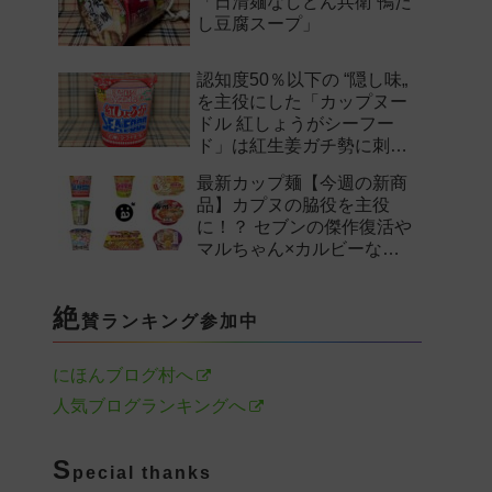
「日清麺なしどん兵衛 鴨だ
し豆腐スープ」
認知度50％以下の “隠し味„
を主役にした「カップヌー
ドル 紅しょうがシーフー
ド」は紅生姜ガチ勢に刺さ
るのか——。
最新カップ麺【今週の新商
品】カプヌの脇役を主役
に！？ セブンの傑作復活や
マルちゃん×カルビーなど
注目の新作まとめ！
絶
賛ランキング参加中
にほんブログ村へ
人気ブログランキングへ
S
pecial thanks