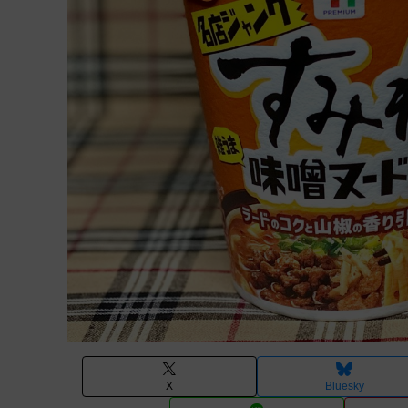
X
Bluesky