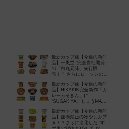
最新カップ麺【今週の新商
品】一風堂 “完全自社開発„
の「白丸元味」先行販
売！？ さらにローソンの激
辛チャレンジなどど注目の
最新カップ麺【今週の新商
新作まとめ！
品】HIKAKIN完全新作「カ
レーみそきん」に
“SUGAKIYAこしょうMAX„
など注目の新作まとめ！
最新カップ麺【今週の新商
品】熱湯禁止の冷やしカプ
ヌ！？さらに進化した “す
ず鬼の背徳まぜそば„ など