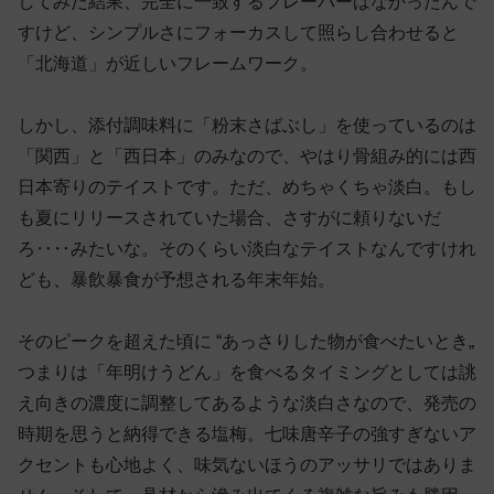
してみた結果、完全に一致するフレーバーはなかったんで
すけど、シンプルさにフォーカスして照らし合わせると
「北海道」が近しいフレームワーク。
しかし、添付調味料に「粉末さばぶし」を使っているのは
「関西」と「西日本」のみなので、やはり骨組み的には西
日本寄りのテイストです。ただ、めちゃくちゃ淡白。もし
も夏にリリースされていた場合、さすがに頼りないだ
ろ‥‥みたいな。そのくらい淡白なテイストなんですけれ
ども、暴飲暴食が予想される年末年始。
そのピークを超えた頃に “あっさりした物が食べたいとき„
つまりは「年明けうどん」を食べるタイミングとしては誂
え向きの濃度に調整してあるような淡白さなので、発売の
時期を思うと納得できる塩梅。七味唐辛子の強すぎないア
クセントも心地よく、味気ないほうのアッサリではありま