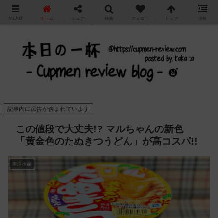
"
MENU
ホーム
シェア
検索
フォロー
トップ
情報
カップ麺の新商品をレビュー / アレンジするブログ
記事内に広告が含まれています
この値段で大丈夫!? マルちゃんの新色
「黄金色のたぬきつうどん」が高コスパ!!
東洋水産