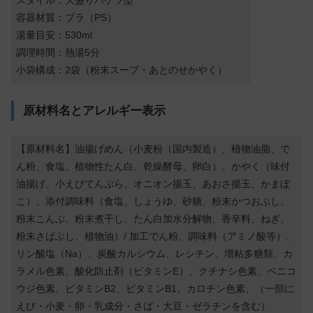
スタイル：大盛りバケツ型
容器材質：プラ（PS）
湯量目安：530ml
調理時間：熱湯5分
小袋構成：2袋（粉末スープ・あとのせかやく）
原材料名とアレルギー表示
【原材料名】油揚げめん（小麦粉（国内製造）、植物油脂、で
ん粉、食塩、植物性たん白、乾燥酵母、卵白）、かやく（味付
油揚げ、小えびてんぷら、オニオン揚玉、あおさ揚玉、かまぼ
こ）、添付調味料（食塩、しょうゆ、砂糖、粉末かつおぶし、
粉末こんぶ、粉末煮干し、たん白加水分解物、香辛料、ねぎ、
粉末さばぶし、植物油）/ 加工でん粉、調味料（アミノ酸等）、
リン酸塩（Na）、炭酸カルシウム、レシチン、増粘多糖類、カ
ラメル色素、酸化防止剤（ビタミンE）、クチナシ色素、ベニコ
ウジ色素、ビタミンB2、ビタミンB1、カロチン色素、（一部に
えび・小麦・卵・乳成分・さば・大豆・ゼラチンを含む）