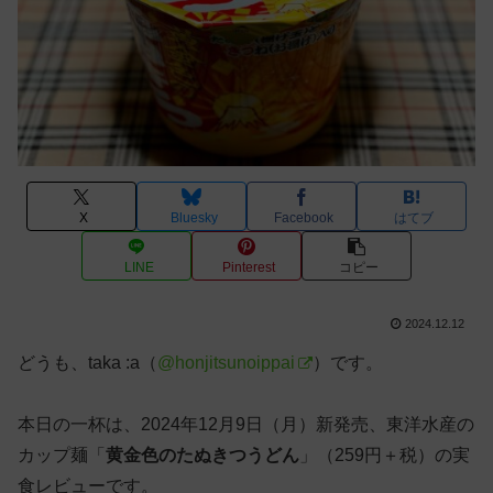
X
Bluesky
Facebook
はてブ
LINE
Pinterest
コピー
2024.12.12
どうも、taka :a（
@honjitsunoippai
）です。
本日の一杯は、2024年12月9日（月）新発売、東洋水産の
カップ麺「
黄金色のたぬきつうどん
」（259円＋税）の実
食レビューです。