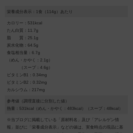
栄養成分表示：1食（114g）あたり
カロリー：531kcal
たん白質：11.7g
脂 質：25.1g
炭水化物：64.5g
食塩相当量：6.7g
（めん・かやく：2.1g）
（スープ：4.6g）
ビタミンB1：0.34mg
ビタミンB2：0.32mg
カルシウム：217mg
参考値（調理直後に分別した値）
熱量：531kcal（めん・かやく：483kcal）（スープ：48kcal）
※当ブログに掲載している「原材料名」及び「アレルゲン情
報」並びに「栄養成分表示」などの値は、実食時点の現品に基