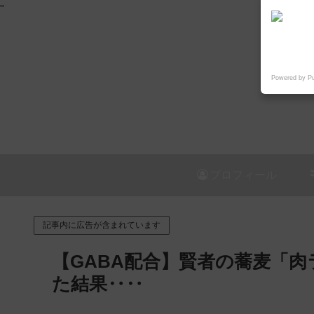
"
Powered by P
プロフィール
記事内に広告が含まれています
【GABA配合】賢者の蕎麦「
た結果‥‥