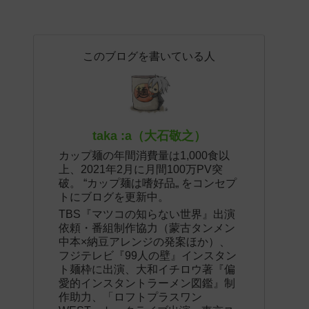
このブログを書いている人
taka :a（大石敬之）
カップ麺の年間消費量は1,000食以
上、2021年2月に月間100万PV突
破。 “カップ麺は嗜好品„ をコンセプ
トにブログを更新中。
TBS『マツコの知らない世界』出演
依頼・番組制作協力（蒙古タンメン
中本×納豆アレンジの発案ほか）、
フジテレビ『99人の壁』インスタン
ト麺枠に出演、大和イチロウ著『偏
愛的インスタントラーメン図鑑』制
作助力、「ロフトプラスワン