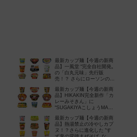
最新カップ麺【今週の新商
品】一風堂 “完全自社開発„
の「白丸元味」先行販
売！？ さらにローソンの激
辛チャレンジなどど注目の
最新カップ麺【今週の新商
新作まとめ！
品】HIKAKIN完全新作「カ
レーみそきん」に
“SUGAKIYAこしょうMAX„
など注目の新作まとめ！
最新カップ麺【今週の新商
品】熱湯禁止の冷やしカプ
ヌ！？さらに進化した “す
ず鬼の背徳まぜそば„ など