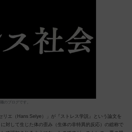
麺のブログです。
エ（Hans Selye）」が『ストレス学説』という論文を
）に対して生じた体の歪み（生体の非特異的反応）の総称で