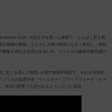
o Butyric Acid）の頭文字を取った略称で、たんぱく質を構
様な植物や動物、もちろん人間の体内にも広く存在し、抑制
の興奮を抑える作用があるため、ストレスの緩和や疲労感の
際に生じる歪んだ状態„ を指す物理学用語で、それを19世紀
アメリカの生理学者「ウォルター・ブラッドフォード・キャ
理学に応用し、医学の世界でも使われるようになった単語。