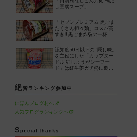
「日清麺なしどん兵衛 鴨だ
し豆腐スープ」
「セブンプレミアム 黒ごま
たくさん担々麺」コスパ高
すぎ!! 黒ごま炸裂の一杯
認知度50％以下の “隠し味„
を主役にした「カップヌー
ドル 紅しょうがシーフー
ド」は紅生姜ガチ勢に刺さ
るのか——。
絶
賛ランキング参加中
にほんブログ村へ
人気ブログランキングへ
S
pecial thanks