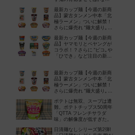
注目の新作まとめ！
最新カップ麺【今週の新商
品】蒙古タンメン中本「北
極ラーメン」ついに解禁！
さらに爆売れ “麺大盛り„ シ
リーズの新味など注目の新
最新カップ麺【今週の新商
作まとめ！
品】ヤマモリとペヤングが
コラボ！？さらに “ピコ„ や
「ひでき」など注目の新作
まとめ！
最新カップ麺【今週の新商
品】蒙古タンメン中本「北
極ラーメン」ついに解禁！
さらに爆売れ “麺大盛り„ シ
リーズの新味など注目の新
ポテトは無双、スープは遭
作まとめ！
難。ポテトチップス50周年
「QTTA フレンチサラダ
味」の解像度が低すぎた。
日清麺なしシリーズ第2弾!