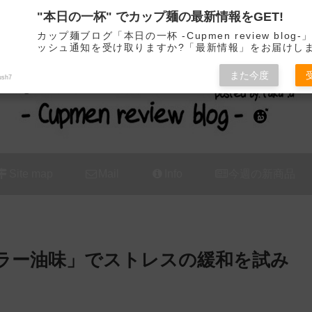
"本日の一杯" でカップ麺の最新情報をGET!
カップ麺の新商品をレビュー / アレンジするブログ
カップ麺ブログ「本日の一杯 -Cupmen review blog
ッシュ通知を受け取りますか?「最新情報」をお届けし
また今度
ush7
Site map
Mail
Info
今週の新商品
肉ラー油味」でストレスの緩和を試み