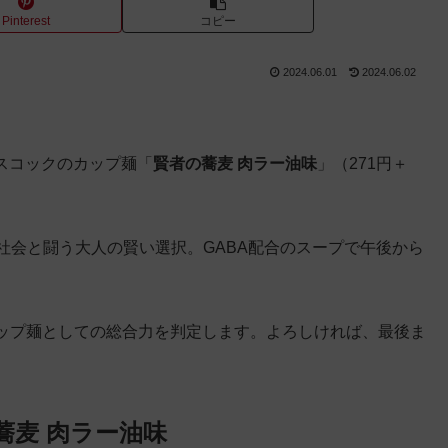
Pinterest
コピー
2024.06.01
2024.06.02
ースコックのカップ麺「
賢者の蕎麦 肉ラー油味
」（271円＋
ス社会と闘う大人の賢い選択。GABA配合のスープで午後から
ップ麺としての総合力を判定します。よろしければ、最後ま
蕎麦 肉ラー油味