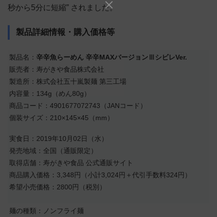
秒から5分に短縮” されました。
製品詳細情報・購入価格等
製品名：
辛辛魚らーめん 辛辛MAXバージョンⅢシビレVer.
販売者：寿がきや食品株式会社
製造所：株式会社五十嵐製麺 第三工場
内容量：134g（めん80g）
商品コード：4901677072743（JANコード）
個装サイズ：210×145×45（mm）
実食日：2019年10月02日（水）
発売地域：全国（通販限定）
取得店舗：寿がきや食品 公式通販サイト
商品購入価格：3,348円（小計3,024円＋代引手数料324円）
希望小売価格：2800円（税別）
麺の種類：ノンフライ麺