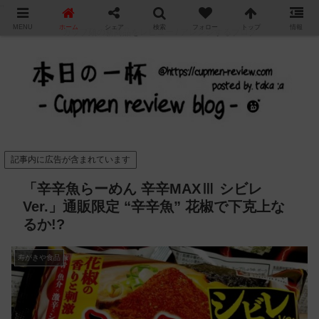
"
MENU
ホーム
シェア
検索
フォロー
トップ
情報
カップ麺の新商品をレビュー / アレンジするブログ
記事内に広告が含まれています
「辛辛魚らーめん 辛辛MAXⅢ シビレ
Ver.」通販限定 “辛辛魚” 花椒で下克上な
るか!?
寿がきや食品