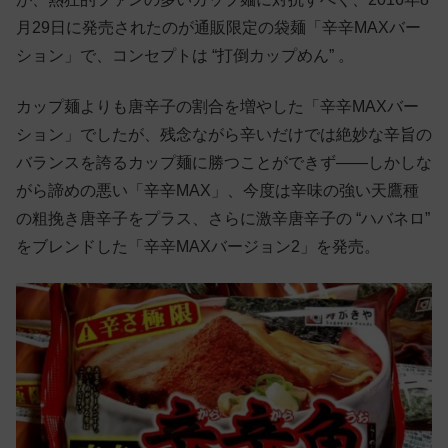
月29日に発売されたのが通販限定の袋麺「辛辛MAXバー
ション」で、コンセプトは “打倒カップめん” 。
カップ麺よりも唐辛子の割合を増やした「辛辛MAXバー
ション」でしたが、残念ながら辛いだけでは絶妙な辛旨の
バランスを誇るカップ麺に勝つことができず——しかしな
がら諦めの悪い「辛辛MAX」、今度は辛味の強い天鷹種
の粗挽き唐辛子をプラス、さらに激辛唐辛子の “ハバネロ”
をブレンドした「辛辛MAXバージョン2」を発売。