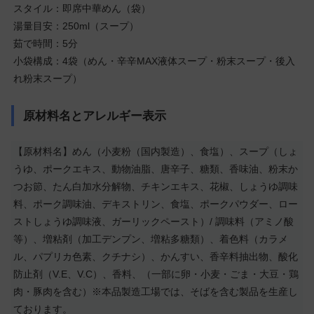
スタイル：即席中華めん（袋）
湯量目安：250ml（スープ）
茹で時間：5分
小袋構成：4袋（めん・辛辛MAX液体スープ・粉末スープ・後入
れ粉末スープ）
原材料名とアレルギー表示
【原材料名】めん（小麦粉（国内製造）、食塩）、スープ（しょ
うゆ、ポークエキス、動物油脂、唐辛子、糖類、香味油、粉末か
つお節、たん白加水分解物、チキンエキス、花椒、しょうゆ調味
料、ポーク調味油、デキストリン、食塩、ポークパウダー、ロー
ストしょうゆ調味液、ガーリックペースト）/ 調味料（アミノ酸
等）、増粘剤（加工デンプン、増粘多糖類）、着色料（カラメ
ル、パプリカ色素、クチナシ）、かんすい、香辛料抽出物、酸化
防止剤（V.E、V.C）、香料、（一部に卵・小麦・ごま・大豆・鶏
肉・豚肉を含む）※本品製造工場では、そばを含む製品を生産し
ております。