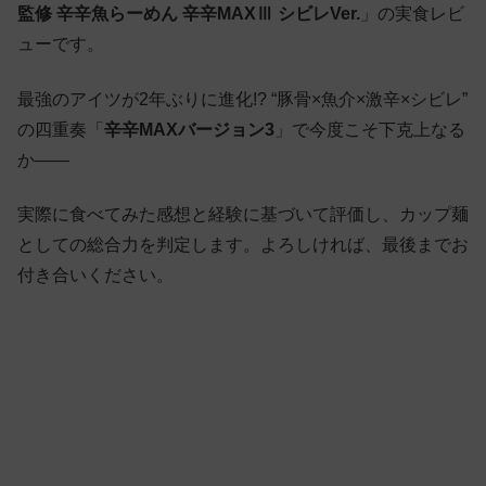
監修 辛辛魚らーめん 辛辛MAXⅢ シビレVer.
」の実食レビ
ューです。
最強のアイツが2年ぶりに進化!? “豚骨×魚介×激辛×シビレ”
の四重奏「
辛辛MAXバージョン3
」で今度こそ下克上なる
か——
実際に食べてみた感想と経験に基づいて評価し、カップ麺
としての総合力を判定します。よろしければ、最後までお
付き合いください。