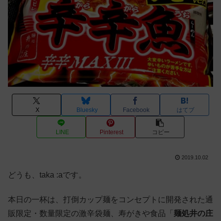
X
Bluesky
Facebook
はてブ
LINE
Pinterest
コピー
2019.10.02
どうも、taka :aです。
本日の一杯は、打倒カップ麺をコンセプトに開発された通
販限定・数量限定の激辛袋麺、寿がきや食品「
麺処井の庄