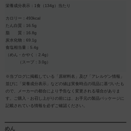
栄養成分表示：1食（134g）当たり
カロリー：493kcal
たん白質：16.5g
脂 質：16.8g
炭水化物：69.1g
食塩相当量：5.4g
（めん・かやく：2.4g）
（スープ：3.0g）
※当ブログに掲載している「原材料名」及び「アレルゲン情報」
並びに「栄養成分表示」などの値は実食時点の現品に基づいたも
ので、メーカーの都合により予告なく変更される場合がありま
す。ご購入・お召し上がりの前には、お手元の製品パッケージに
記載されている情報を必ずご確認ください。
めん