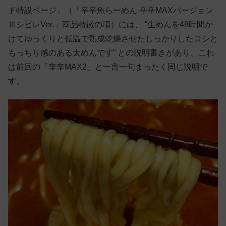
ド特設ページ」（「辛辛魚らーめん 辛辛MAXバージョン
ⅢシビレVer.」商品特徴の項）には、 “生めんを48時間か
けてゆっくりと低温で熟成乾燥させたしっかりしたコシと
もっちり感のある太めんです” との説明書きがあり、これ
は前回の「辛辛MAX2」と一言一句まったく同じ説明で
す。