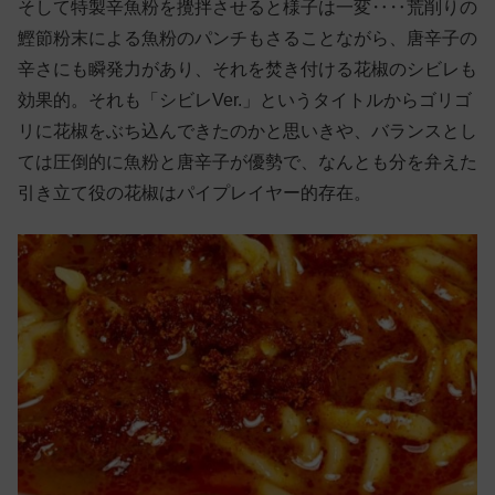
そして特製辛魚粉を攪拌させると様子は一変‥‥荒削りの
鰹節粉末による魚粉のパンチもさることながら、唐辛子の
辛さにも瞬発力があり、それを焚き付ける花椒のシビレも
効果的。それも「シビレVer.」というタイトルからゴリゴ
リに花椒をぶち込んできたのかと思いきや、バランスとし
ては圧倒的に魚粉と唐辛子が優勢で、なんとも分を弁えた
引き立て役の花椒はパイプレイヤー的存在。