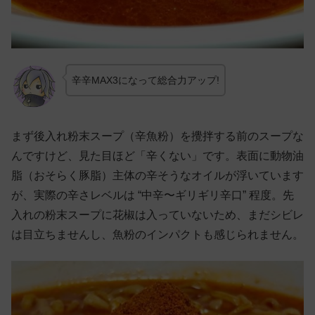
辛辛MAX3になって総合力アップ!
まず後入れ粉末スープ（辛魚粉）を攪拌する前のスープな
んですけど、見た目ほど「辛くない」です。表面に動物油
脂（おそらく豚脂）主体の辛そうなオイルが浮いています
が、実際の辛さレベルは “中辛〜ギリギリ辛口” 程度。先
入れの粉末スープに花椒は入っていないため、まだシビレ
は目立ちませんし、魚粉のインパクトも感じられません。