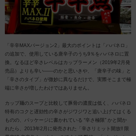
「辛辛MAXバージョン2」最大のポイントは「ハバネロ」
の追加で、使用している唐辛子のうち9％をハバネロに置
換。なるほど辛さレベルはカップラーメン（2019年2月発
売品）よりも辛い——のかと思いきや、「唐辛子の味」と
「辛さのタイプ」が微妙に異なるだけで、実際そこまで極
端に辛さが増したわけではありません。
カップ麺のスープと比較して豚骨の濃度は低く、ハバネロ
特有のコクと遅効性の辛さがジワジワと追い上げてはくる
ものの、パッケージに書かれている “辛さ極限” かと聞か
れたら、2013年2月に発売された「辛さリミット開放!! 限