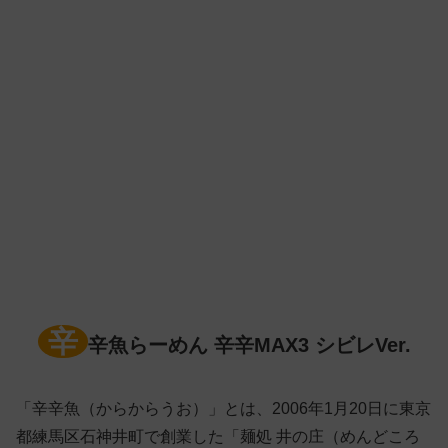
辛
辛魚らーめん 辛辛MAX3 シビレVer.
「辛辛魚（からからうお）」とは、2006年1月20日に東京
都練馬区石神井町で創業した「麺処 井の庄（めんどころ