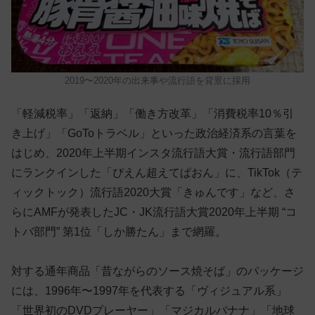
2019〜2020年の出来事や流行語を背景に採用
「軽減税率」「返納」「働き方改革」「消費税率10％引
き上げ」「GoToトラベル」といった政治経済系の言葉を
はじめ、2020年上半期インスタ流行語大賞・流行語部門
にランクインした「ぴえん超えてぱおん」に、TikTok（テ
ィックトック）流行語2020大賞「きゅんです」など、さ
らにAMFが発表したJC・JK流行語大賞2020年上半期 “コ
トバ部門” 第1位「しか勝たん」まで網羅。
対する通年商品「昔ながらのソース焼そば」のパッケージ
には、1996年〜1997年を代表する「ヴィジュアル系」
「世界初のDVDプレーヤー」「マジカルバナナ」「地球