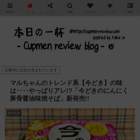
"
MENU
ホーム
シェア
検索
フォロー
トップ
情報
カップ麺の新商品をレビュー / アレンジするブログ
記事内に広告が含まれています
マルちゃんのトレンド系【今どき】の味
は‥‥やっぱりアレ!?「今どきのにんにく
豚骨醤油味焼そば」新発売!!
東洋水産