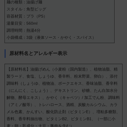
麺の種類：油揚げ麺
スタイル：角型ビッグ
容器材質：プラ（PS）
湯量目安：560ml
調理時間：熱湯4分
小袋構成：3袋（液体ソース・かやく・スパイス）
原材料名とアレルギー表示
【原材料名】油揚げめん（小麦粉（国内製造）、植物油脂、精
製ラード、食塩、しょうゆ、香辛料、粉末野菜、卵白）、添付
調味料（しょうゆ、植物油、ポークエキス、香味油脂、香辛料
（にんにく、こしょう）、デキストリン、砂糖、たん白加水分
解物、酵母エキス）、かやく（キャベツ）/ 加工でん粉、調味料
（アミノ酸等）、トレハロース、酒精、炭酸カルシウム、カラ
メル色素、かんすい、酸化防止剤（ビタミンE）、増粘多糖類、
香料、香辛料抽出物、ビタミンB2、ビタミンB1、（一部に小
麦・卵・乳成分・大豆・豚肉を含む）