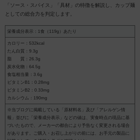
「ソース・スパイス」「具材」の特徴を解説し、カップ麺
としての総合力を判定します。
栄養成分表示：1食（119g）あたり
カロリー：532kcal
たん白質：9.3g
脂 質：26.3g
炭水化物：64.5g
食塩相当量：3.6g
ビタミンB1：0.28mg
ビタミンB2：0.33mg
カルシウム：190mg
※当ブログに掲載している「原材料名」及び「アレルゲン情
報」並びに「栄養成分表示」などの値は、実食時点の現品に基
づいたもので、メーカーの都合により予告なく変更される場合
があります。ご購入・お召し上がりの前には、お手元の製品に