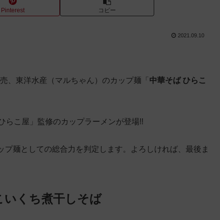
Pinterest
コピー
2021.09.10
定発売、東洋水産（マルちゃん）のカップ麺「
中華そば ひらこ
「ひらこ屋」監修のカップラーメンが登場!!
ップ麺としての総合力を判定します。よろしければ、最後ま
こいくち煮干しそば