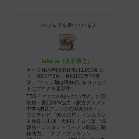
このブログを書いている人
taka :a（大石敬之）
カップ麺の年間消費量は1,000食以
上、2021年2月に月間100万PV突
破。 “カップ麺は嗜好品„ をコンセプ
トにブログを更新中。
TBS『マツコの知らない世界』出演
依頼・番組制作協力（蒙古タンメン
中本×納豆アレンジの発案ほか）、
フジテレビ『99人の壁』インスタン
ト麺枠に出演、大和イチロウ著『偏
愛的インスタントラーメン図鑑』制
作助力、「ロフトプラスワン