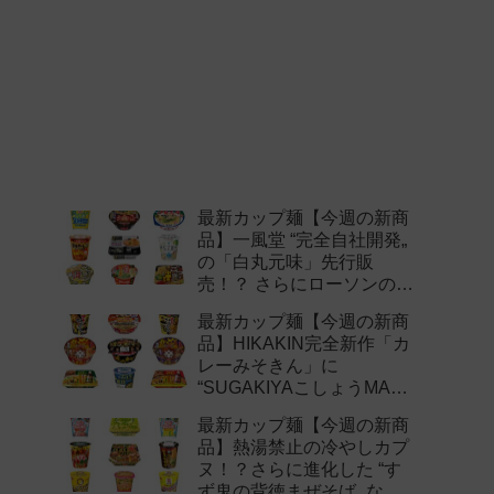
最新カップ麺【今週の新商
品】一風堂 “完全自社開発„
の「白丸元味」先行販
売！？ さらにローソンの激
辛チャレンジなどど注目の
最新カップ麺【今週の新商
新作まとめ！
品】HIKAKIN完全新作「カ
レーみそきん」に
“SUGAKIYAこしょうMAX„
など注目の新作まとめ！
最新カップ麺【今週の新商
品】熱湯禁止の冷やしカプ
ヌ！？さらに進化した “す
ず鬼の背徳まぜそば„ など