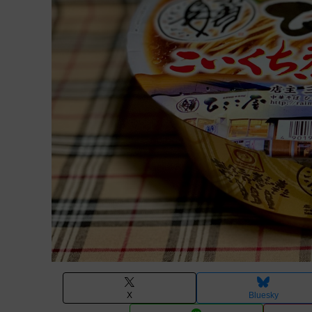
X
Bluesky