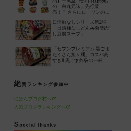
品】一風堂 “完全自社開発„
の「白丸元味」先行販
売！？ さらにローソンの激
辛チャレンジなどど注目の
日清麺なしシリーズ第2弾!
新作まとめ！
「日清麺なしどん兵衛 鴨だ
し豆腐スープ」
「セブンプレミアム 黒ごま
たくさん担々麺」コスパ高
すぎ!! 黒ごま炸裂の一杯
絶
賛ランキング参加中
にほんブログ村へ
人気ブログランキングへ
S
pecial thanks