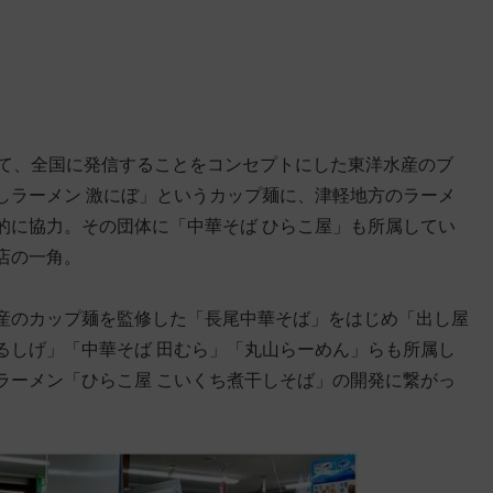
を当て、全国に発信することをコンセプトにした東洋水産のブ
しラーメン 激にぼ」というカップ麺に、津軽地方のラーメ
的に協力。その
団体に「中華そば ひらこ屋」も所属してい
店の一角。
産のカップ麺を監修した「長尾中華そば」をはじめ「出し屋
るしげ」「中華そば 田むら」「丸山らーめん」らも所属し
ラーメン「ひらこ屋 こいくち煮干しそば」の開発に繋がっ