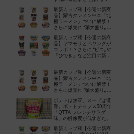
注目の新作まとめ！
最新カップ麺【今週の新商
品】蒙古タンメン中本「北
極ラーメン」ついに解禁！
さらに爆売れ “麺大盛り„ シ
リーズの新味など注目の新
最新カップ麺【今週の新商
作まとめ！
品】ヤマモリとペヤングが
コラボ！？さらに “ピコ„ や
「ひでき」など注目の新作
まとめ！
最新カップ麺【今週の新商
品】蒙古タンメン中本「北
極ラーメン」ついに解禁！
さらに爆売れ “麺大盛り„ シ
リーズの新味など注目の新
ポテトは無双、スープは遭
作まとめ！
難。ポテトチップス50周年
「QTTA フレンチサラダ
味」の解像度が低すぎた。
最新カップ麺【今週の新商