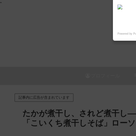
"
Powered by P
プロフィール
記事内に広告が含まれています
たかが煮干し、されど煮干し—
「こいくち煮干しそば」ローソン