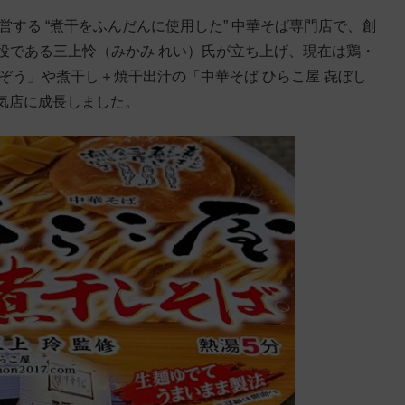
する “煮干をふんだんに使用した” 中華そば専門店で、創
取締役である三上怜（みかみ れい）氏が立ち上げ、現在は鶏・
ぞう」や煮干し＋焼干出汁の「中華そば ひらこ屋 㐂ぼし
気店に成長しました。