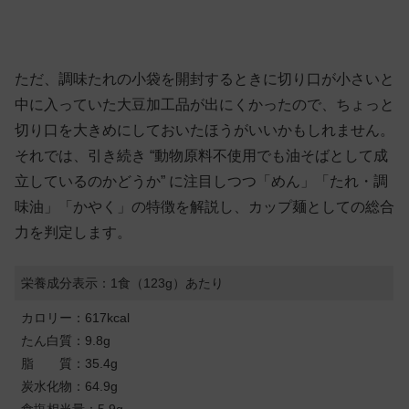
ただ、調味たれの小袋を開封するときに切り口が小さいと
中に入っていた大豆加工品が出にくかったので、ちょっと
切り口を大きめにしておいたほうがいいかもしれません。
それでは、引き続き “動物原料不使用でも油そばとして成
立しているのかどうか” に注目しつつ「めん」「たれ・調
味油」「かやく」の特徴を解説し、カップ麺としての総合
力を判定します。
栄養成分表示：1食（123g）あたり
カロリー：617kcal
たん白質：9.8g
脂 質：35.4g
炭水化物：64.9g
食塩相当量：5.9g