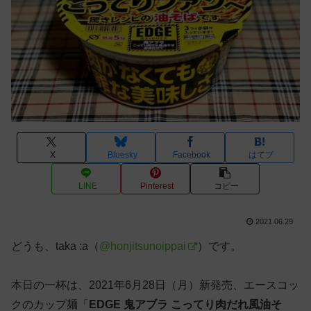
X
Bluesky
Facebook
はてブ
LINE
Pinterest
コピー
2021.06.29
どうも、taka :a（
@honjitsunoippai
）です。
本日の一杯は、2021年6月28日（月）新発売、エースコッ
クのカップ麺「
EDGE 鬼アブラ こってり肉だれ風油そ