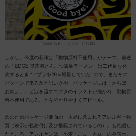
「Good bye！」こぶた（4代目）
しかし、今度の新作は「動物原料不使用」がテーマ。前述
の「EDGE 鬼背脂とんこつ醤油ラーメン」は二代目を発
売するとき “アブラを20％増量していた” ので、またその
パターンで来るかと思いきや、パッケージには「さらば、
お肉よ。」と涙を流すコブタのイラストが描かれ、動物原
料不使用であることを分かりやすくアピール。
念のためパッケージ側面の「本品に含まれるアレルギー物
質（表示が義務付け及び推奨されているもの）」も確認し
たところ、アレルゲンは「小麦・ごま・大豆」のみ表示。