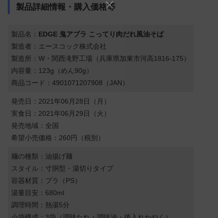
製品詳細情報・購入価格等
製品名：
EDGE 鬼アブラ こってり肉だれ風油そば
製造者：エースコック株式会社
製造所：W・関西滝野工場（兵庫県加東市河高1816-175）
内容量：123g（めん90g）
商品コード：4901071207908（JAN）
発売日：2021年06月28日（月）
実食日：2021年06月29日（火）
発売地域：全国
希望小売価格：260円（税別）
麺の種類：油揚げ麺
スタイル：寸胴型・湯切りタイプ
容器材質：プラ（PS）
湯量目安：680ml
調理時間：熱湯5分
小袋構成：3袋（調味たれ・調味油・後入れかやく）