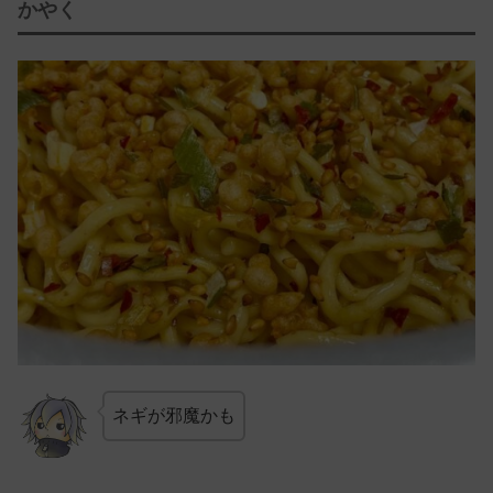
かやく
ネギが邪魔かも