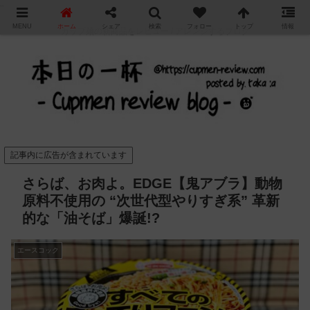
"
MENU
ホーム
シェア
検索
フォロー
トップ
情報
カップ麺の新商品をレビュー / アレンジするブログ
記事内に広告が含まれています
さらば、お肉よ。EDGE【鬼アブラ】動物
原料不使用の “次世代型やりすぎ系” 革新
的な「油そば」爆誕!?
エースコック