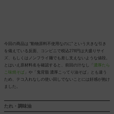
今回の商品は “動物原料不使用なのに” という大きな引き
を備えている反面、コンビニで税込278円は大盛りサイ
ズ、もしくはノンフライ麺でも差し支えないような値段。
とはいえ原材料名を確認すると、前回の汁なし「
濃厚たら
こ味焼そば
」や「鬼背脂 濃厚こってり油そば」とも違う
ため、テコ入れなしの使い回しでないことには好感が抱け
ました。
たれ・調味油