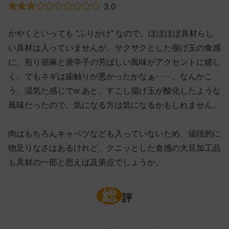
3.0
かやくといっても “ふりかけ” なので、ほぼほぼ具材らし
い具材は入っていませんが、サクサクとした揚げ玉の食感
に、煎り胡麻と唐辛子の芳ばしい風味がアクセントに嬉し
く、でもネギは歯触りが悪かったかなぁ‥‥。なんかこ
う、湿気た感じでw あと、すこし揚げ玉が酸化したような
風味だったので、気になる方は気になるかもしれません。
肉はもちろんキャベツなども入っていないため、値段的に
物足りなさはあるけれど、クニッとした食感の大豆加工品
も具材の一部と思えば及第点でしょうか。
総
評