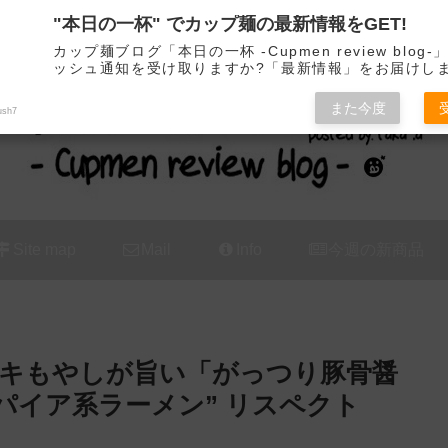
"本日の一杯" でカップ麺の最新情報をGET!
カップ麺の新商品をレビュー / アレンジするブログ
カップ麺ブログ「本日の一杯 -Cupmen review blog
ッシュ通知を受け取りますか?「最新情報」をお届けし
また今度
ush7
Site map
Mail
Info
今週の新商品
ャキもやしが旨い「がっつり豚骨醤
スパイア系ラーメン” リスペクト