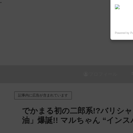
"
Powered by P
プロフィール
記事内に広告が含まれています
でかまる初の二郎系!?バリシ
油」爆誕!! マルちゃん “イン