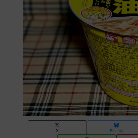
X
Bluesky