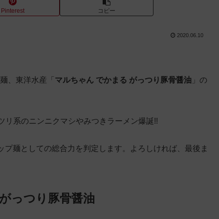
Pinterest
コピー
2020.06.10
プ麺、東洋水産「
マルちゃん でかまる がっつり豚骨醤油
」の
ツリ系のニンニクマシやみつきラーメン爆誕!!
ップ麺としての総合力を判定します。よろしければ、最後ま
 がっつり豚骨醤油