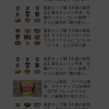
注目の新作まとめ！
最新カップ麺【今週の新商
品】蒙古タンメン中本「北
極ラーメン」ついに解禁！
さらに爆売れ “麺大盛り„ シ
リーズの新味など注目の新
最新カップ麺【今週の新商
作まとめ！
品】ヤマモリとペヤングが
コラボ！？さらに “ピコ„ や
「ひでき」など注目の新作
まとめ！
最新カップ麺【今週の新商
品】蒙古タンメン中本「北
極ラーメン」ついに解禁！
さらに爆売れ “麺大盛り„ シ
リーズの新味など注目の新
ポテトは無双、スープは遭
作まとめ！
難。ポテトチップス50周年
「QTTA フレンチサラダ
味」の解像度が低すぎた。
最新カップ麺【今週の新商