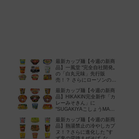
最新カップ麺【今週の新商
品】一風堂 “完全自社開発„
の「白丸元味」先行販
売！？ さらにローソンの激
辛チャレンジなどど注目の
最新カップ麺【今週の新商
新作まとめ！
品】HIKAKIN完全新作「カ
レーみそきん」に
“SUGAKIYAこしょうMAX„
など注目の新作まとめ！
最新カップ麺【今週の新商
品】熱湯禁止の冷やしカプ
ヌ！？さらに進化した “す
ず鬼の背徳まぜそば„ など