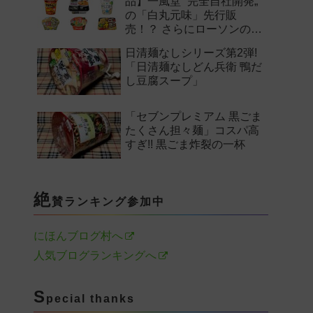
品】一風堂 “完全自社開発„
の「白丸元味」先行販
売！？ さらにローソンの激
辛チャレンジなどど注目の
日清麺なしシリーズ第2弾!
新作まとめ！
「日清麺なしどん兵衛 鴨だ
し豆腐スープ」
「セブンプレミアム 黒ごま
たくさん担々麺」コスパ高
すぎ!! 黒ごま炸裂の一杯
絶
賛ランキング参加中
にほんブログ村へ
人気ブログランキングへ
S
pecial thanks