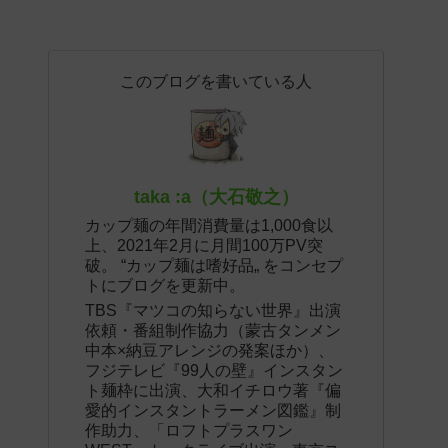
このブログを書いている人
taka :a（大石敬之）
カップ麺の年間消費量は1,000食以
上、2021年2月に月間100万PV突
破。 “カップ麺は嗜好品„ をコンセプ
トにブログを更新中。
TBS『マツコの知らない世界』出演
依頼・番組制作協力（蒙古タンメン
中本×納豆アレンジの発案ほか）、
フジテレビ『99人の壁』インスタン
ト麺枠に出演、大和イチロウ著『偏
愛的インスタントラーメン図鑑』制
作助力、「ロフトプラスワン