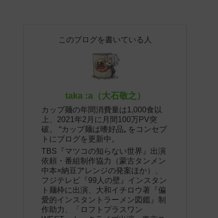
このブログを書いている人
taka :a（大石敬之）
カップ麺の年間消費量は1,000食以
上、2021年2月に月間100万PV突
破。 “カップ麺は嗜好品„ をコンセプ
トにブログを更新中。
TBS『マツコの知らない世界』出演
依頼・番組制作協力（蒙古タンメン
中本×納豆アレンジの発案ほか）、
フジテレビ『99人の壁』インスタン
ト麺枠に出演、大和イチロウ著『偏
愛的インスタントラーメン図鑑』制
作助力、「ロフトプラスワン