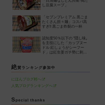
「日清麺なしどん兵衛 鴨だ
し豆腐スープ」
「セブンプレミアム 黒ごま
たくさん担々麺」コスパ高
すぎ!! 黒ごま炸裂の一杯
認知度50％以下の “隠し味„
を主役にした「カップヌー
ドル 紅しょうがシーフー
ド」は紅生姜ガチ勢に刺さ
るのか——。
絶
賛ランキング参加中
にほんブログ村へ
人気ブログランキングへ
S
pecial thanks