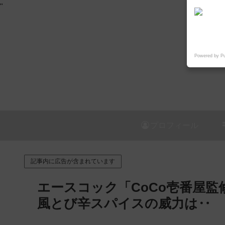
"
Powered by P
プロフィール
記事内に広告が含まれています
エースコック「CoCo壱番屋監
風とび辛スパイスの威力は‥