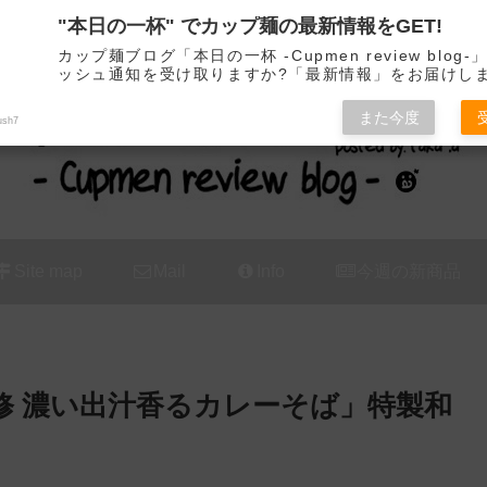
"本日の一杯" でカップ麺の最新情報をGET!
カップ麺の新商品をレビュー / アレンジするブログ
カップ麺ブログ「本日の一杯 -Cupmen review blog
ッシュ通知を受け取りますか?「最新情報」をお届けし
また今度
ush7
Site map
Mail
Info
今週の新商品
修 濃い出汁香るカレーそば」特製和