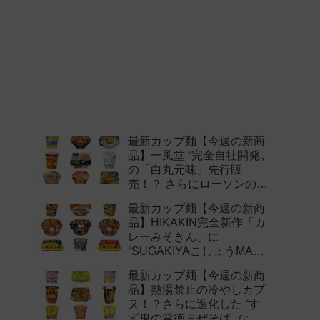
最新カップ麺【今週の新商
品】一風堂 “完全自社開発„
の「白丸元味」先行販
売！？ さらにローソンの激
辛チャレンジなどど注目の
最新カップ麺【今週の新商
新作まとめ！
品】HIKAKIN完全新作「カ
レーみそきん」に
“SUGAKIYAこしょうMAX„
など注目の新作まとめ！
最新カップ麺【今週の新商
品】熱湯禁止の冷やしカプ
ヌ！？さらに進化した “す
ず鬼の背徳まぜそば„ など