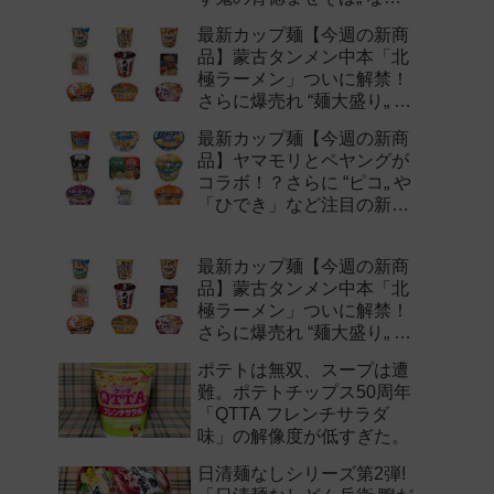
注目の新作まとめ！
最新カップ麺【今週の新商
品】蒙古タンメン中本「北
極ラーメン」ついに解禁！
さらに爆売れ “麺大盛り„ シ
リーズの新味など注目の新
最新カップ麺【今週の新商
作まとめ！
品】ヤマモリとペヤングが
コラボ！？さらに “ピコ„ や
「ひでき」など注目の新作
まとめ！
最新カップ麺【今週の新商
品】蒙古タンメン中本「北
極ラーメン」ついに解禁！
さらに爆売れ “麺大盛り„ シ
リーズの新味など注目の新
ポテトは無双、スープは遭
作まとめ！
難。ポテトチップス50周年
「QTTA フレンチサラダ
味」の解像度が低すぎた。
日清麺なしシリーズ第2弾!