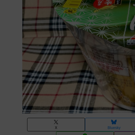
X
Bluesky