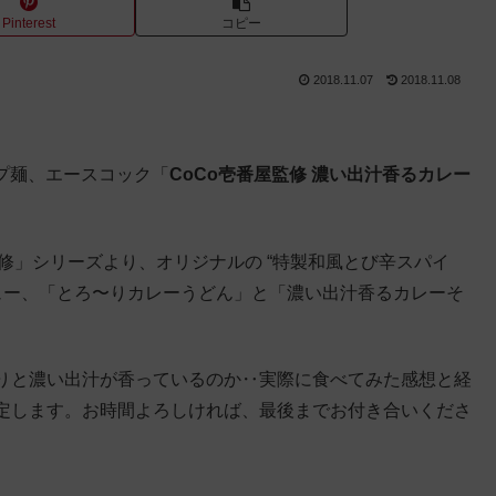
Pinterest
コピー
2018.11.07
2018.11.08
ップ麺、エースコック「
CoCo壱番屋監修 濃い出汁香るカレー
監修」シリーズより、オリジナルの “特製和風とび辛スパイ
ュー、「とろ〜りカレーうどん」と「濃い出汁香るカレーそ
りと濃い出汁が香っているのか‥実際に食べてみた感想と経
定します。お時間よろしければ、最後までお付き合いくださ