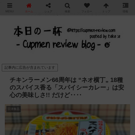
"
MENU
ホーム
シェア
検索
フォロー
トップ
情報
カップ麺の新商品をレビュー / アレンジするブログ
記事内に広告が含まれています
チキンラーメン66周年は “ネオ横丁„ 18種
のスパイス香る「スパイシーカレー」は安
心の美味しさ!! だけど‥‥
日清食品