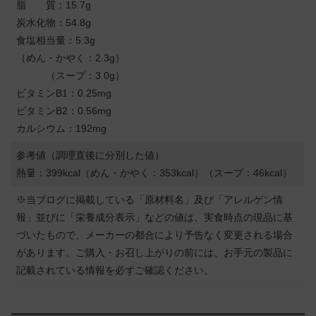
脂 質：15.7g
炭水化物：54.8g
食塩相当量：5.3g
（めん・かやく：2.3g）
（スープ：3.0g）
ビタミンB1：0.25mg
ビタミンB2：0.56mg
カルシウム：192mg
参考値（調理直後に分別した値）
熱量：399kcal（めん・かやく：353kcal）（スープ：46kcal）
※当ブログに掲載している「原材料名」及び「アレルゲン情
報」並びに「栄養成分表示」などの値は、実食時点の現品に基
づいたもので、メーカーの都合により予告なく変更される場合
があります。ご購入・お召し上がりの前には、お手元の製品に
記載されている情報を必ずご確認ください。