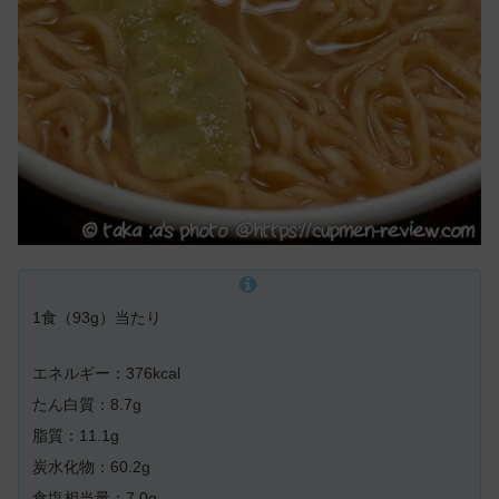
1食（93g）当たり
エネルギー：376kcal
たん白質：8.7g
脂質：11.1g
炭水化物：60.2g
食塩相当量：7.0g