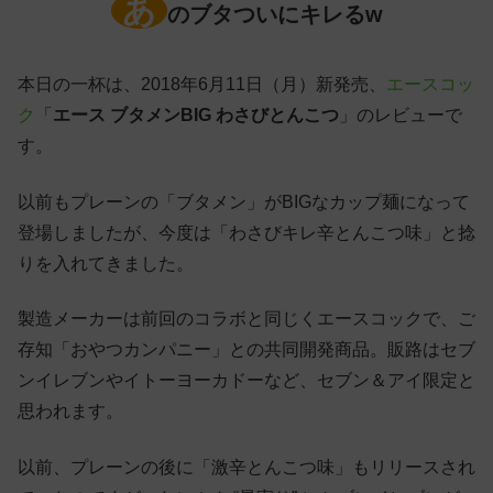
あ
のブタついにキレるw
本日の一杯は、2018年6月11日（月）新発売、
エースコッ
ク
「
エース ブタメンBIG わさびとんこつ
」のレビューで
す。
以前もプレーンの「ブタメン」がBIGなカップ麺になって
登場しましたが、今度は「わさびキレ辛とんこつ味」と捻
りを入れてきました。
製造メーカーは前回のコラボと同じくエースコックで、ご
存知「おやつカンパニー」との共同開発商品。販路はセブ
ンイレブンやイトーヨーカドーなど、セブン＆アイ限定と
思われます。
以前、プレーンの後に「激辛とんこつ味」もリリースされ