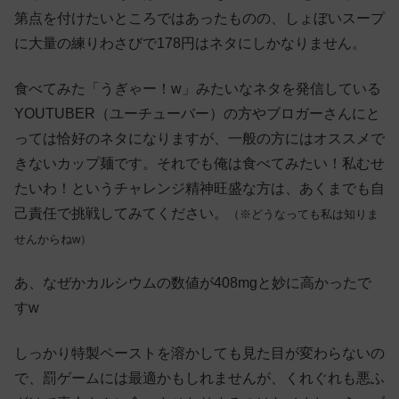
第点を付けたいところではあったものの、しょぼいスープ
に大量の練りわさびで178円はネタにしかなりません。
食べてみた「うぎゃー！w」みたいなネタを発信している
YOUTUBER（ユーチューバー）の方やブロガーさんにと
っては恰好のネタになりますが、一般の方にはオススメで
きないカップ麺です。それでも俺は食べてみたい！私むせ
たいわ！というチャレンジ精神旺盛な方は、あくまでも自
己責任で挑戦してみてください。
（※どうなっても私は知りま
せんからねw）
あ、なぜかカルシウムの数値が408mgと妙に高かったで
すw
しっかり特製ペーストを溶かしても見た目が変わらないの
で、罰ゲームには最適かもしれませんが、くれぐれも悪ふ