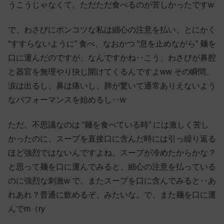
うこうじゃなくて、ただただ食べるのが苦しかったですw
で、わさびにポンコツな私は細心の注意を払い、とにかく
“すすらないように” 食べ、なおかつ “息を止めながら” 麺を
口に運んだのですが、なんですかね‥こう、わさびが鼻腔
と器官を無理やり抉じ開けてくるんですよww その瞬間、
涙は出るし、鼻は痛いし、肺が驚いて通常ありえないよう
なパフォーマンスを始めるし‥w
ただ、不思議なのは “麺を食べている時” には激しく苦し
かったのに、スープを直接口に含んだ時には引っ繰り返る
ほど強烈ではないんですよね。スープが冷めたからかな？
と思って麺を口に運んでみると、細心の注意を払っている
のに強烈な刺激w で、またスープを口に含んでみると‥あ
れあれ？普通に飲めるぞ、みたいな。で、また麺を口に運
んでm（ry