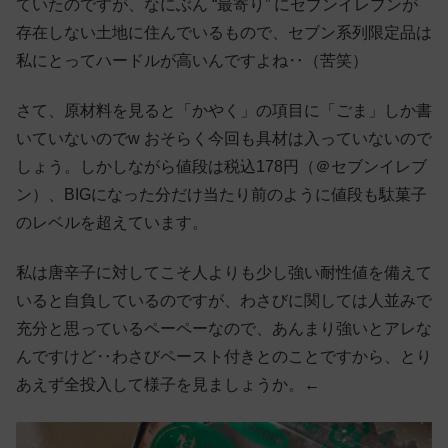
ていたのですが、なにぶん “最寄り” にセブンイレブンが
存在しない土地に住んでいるもので、セブン系列限定品は
私にとってハードルが高いんですよね‥（苦笑）
さて、原材料を見ると「かやく」の項目に「ごま」しか書
いていないのでw おそらく今回も具材は入っていないので
しょう。しかしながら値段は税込178円（＠セブンイレブ
ン）、BIGになった分だけ当たり前のように値段も駄菓子
のレベルを超えています。
私は唐辛子に対してこそ人よりも少し強い耐性値を備えて
いると自負しているのですが、わさびに関しては人並みで
充分と思っているペーペーなので、あんまり強いとアレな
んですけど‥わさびペースト付きとのことですから、とり
あえず全投入して様子を見ましょうか。←