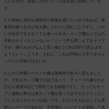
ったものの、美味しさのバランスは完全に崩壊していま
す。
ただ単純に強烈な揮発性の刺激を感じたいのであれば、家
庭用の練りわさびを大量に入れたら済むことですし、いや
いや自分で足さなくても食べられる＝カップ麺ならではの
手軽さがイイんじゃないか！という声も聞こえてきそうで
すが、練りわさびなんて安い物だと1本100円で買えます
よ？ということです。それに、これは手軽に入手できちゃ
っていい代物ではないw
たしかに特製ペーストの量は規格外の多さに思えました
が、それはカップ麺での話であって、チューブの練りわさ
びなら実質⅓ほどで再現できる刺激ですし、だったらオー
プン価格の和そば系カップ麺を買ってきてセルフトッピン
グしたほうがコスパは高いです。わさびを入れなくても美
味しいスープであれば、非常識なインパクトを加味して及