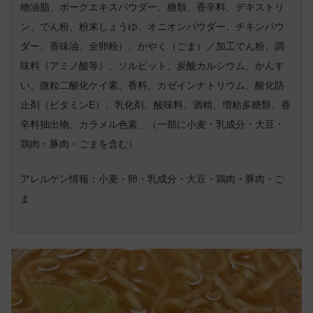
物油脂、ポークエキスパウダー、糖類、香辛料、デキストリ
ン、でん粉、粉末しょうゆ、オニオンパウダー、チキンパウ
ダー、香味油、全卵粉）、かやく（ごま）／加工でん粉、調
味料（アミノ酸等）、ソルビット、炭酸カルシウム、かんす
い、微粒二酸化ケイ素、香料、カゼインナトリウム、酸化防
止剤（ビタミンE）、乳化剤、酸味料、酒精、増粘多糖類、香
辛料抽出物、カラメル色素、（一部に小麦・乳成分・大豆・
鶏肉・豚肉・ごまを含む）
アレルゲン情報：小麦・卵・乳成分・大豆・鶏肉・豚肉・ご
ま