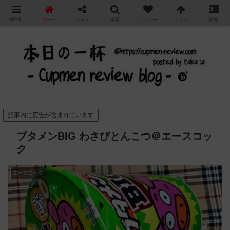
"
MENU
ホーム
シェア
検索
フォロー
トップ
情報
カップ麺の新商品をレビュー / アレンジするブログ
記事内に広告が含まれています
ブタメンBIG わさびとんこつ＠エースコッ
ク
エースコック