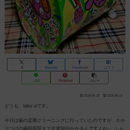
X
Bluesky
Facebook
はてブ
LINE
Pinterest
コピー
2018.06.15
2018.06.17
どうも、taka :aです。
今日は歯の定期クリーニングに行っていたのですが、かか
りつけの歯科医院まで片道50分かかるんですよね‥
（しか