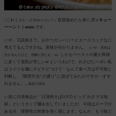
↑これくらい
直接舐めたら鼻に
ズッキュー
（2.5mmくらい？）
ーーン！！www
です。
いや、冗談抜きで。おやつカンパニーとエースコックなに
考えてるんですかね。意味が分かりません。
（いや、意味は
しかもペーストの量が異様
分かるんだけど、理解に苦しむ‥w）
に多くて湯気が苦しいw というわけで、わさびにヘボい私
はコイツを麺にチビチビつけて‥なんて食べ方は不可能と
判断し、 “調理方法* の通り” に混ぜてみたのですが‥すす
れません。
←真顔で涙目
い前に日清食品が「日清焼そばU.F.O.ビッグ わさマヨ地
獄」というカップ麺を出していましたが、今回はスープが
ある分、揮発性の刺激を強く感じます。なんか、もう味ど