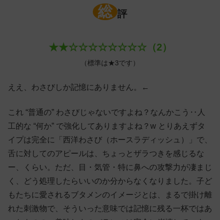
総
評
★★☆☆☆☆☆☆☆☆（2）
（標準は★3です）
ええ、わさびしか記憶にありません。←
これ “普通の” わさびじゃないですよね？なんかこう‥人
工的な “何か” で強化してありますよね？w とりあえずタ
イプは完全に「西洋わさび（ホースラディッシュ）」で、
舌に対してのアピールは、ちょっとザラつきを感じるな
ー、くらい。ただ、目・気管・特に鼻への攻撃力が凄まじ
く、どう処理したらいいのか分からなくなりました。子ど
もたちに愛されるブタメンのイメージとは、まるで掛け離
れた刺激物で、そういった意味では記憶に残る一杯ではあ