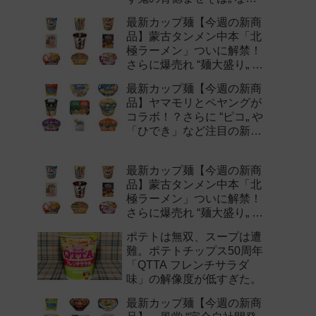
注目の新作まとめ！
最新カップ麺【今週の新商
品】蒙古タンメン中本「北
極ラーメン」ついに解禁！
さらに爆売れ “麺大盛り„ シ
リーズの新味など注目の新
最新カップ麺【今週の新商
作まとめ！
品】ヤマモリとペヤングが
コラボ！？さらに “ピコ„ や
「ひでき」など注目の新作
まとめ！
最新カップ麺【今週の新商
品】蒙古タンメン中本「北
極ラーメン」ついに解禁！
さらに爆売れ “麺大盛り„ シ
リーズの新味など注目の新
ポテトは無双、スープは遭
作まとめ！
難。ポテトチップス50周年
「QTTA フレンチサラダ
味」の解像度が低すぎた。
最新カップ麺【今週の新商