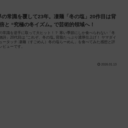
界の常識を覆して23年。凄麺「冬の塩」20作目は背
2倍と “究極の冬イズム„ で芸術的領域へ！
の常識を逆手に取って大ヒット！？ 寒い季節にしか食べられない「冬
物詩」20代目は “これぞ、冬の塩„ 背脂たっぷり濃厚仕上げ！ ヤマダイ
ュータッチ 凄麺（すごめん）冬の塩らーめん」を食べてみた感想と評
レビューです。
2026.01.13