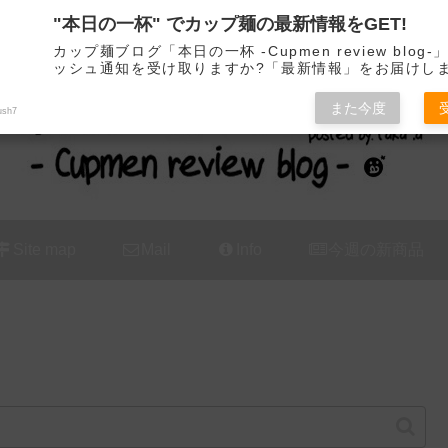
"本日の一杯" でカップ麺の最新情報をGET!
カップ麺の新商品をレビュー / アレンジするブログ
カップ麺ブログ「本日の一杯 -Cupmen review blog
ッシュ通知を受け取りますか?「最新情報」をお届けし
また今度
ush7
Site map
Mail
Info
今週の新商品