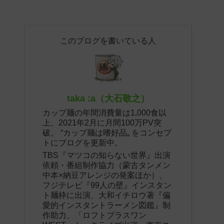
このブログを書いている人
taka :a（大石敬之）
カップ麺の年間消費量は1,000食以
上、2021年2月に月間100万PV突
破。 “カップ麺は嗜好品„ をコンセプ
トにブログを更新中。
TBS『マツコの知らない世界』出演
依頼・番組制作協力（蒙古タンメン
中本×納豆アレンジの発案ほか）、
フジテレビ『99人の壁』インスタン
ト麺枠に出演、大和イチロウ著『偏
愛的インスタントラーメン図鑑』制
作助力、「ロフトプラスワン