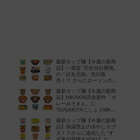
最新カップ麺【今週の新商
品】一風堂 “完全自社開発„
の「白丸元味」先行販
売！？ さらにローソンの激
辛チャレンジなどど注目の
最新カップ麺【今週の新商
新作まとめ！
品】HIKAKIN完全新作「カ
レーみそきん」に
“SUGAKIYAこしょうMAX„
など注目の新作まとめ！
最新カップ麺【今週の新商
品】熱湯禁止の冷やしカプ
ヌ！？さらに進化した “す
ず鬼の背徳まぜそば„ など