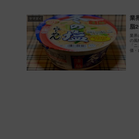
業
ヤマダイ
脂
業界
の風
「ニ
価・