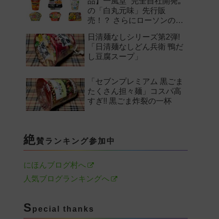
品】一風堂 “完全自社開発„
の「白丸元味」先行販
売！？ さらにローソンの激
辛チャレンジなどど注目の
日清麺なしシリーズ第2弾!
新作まとめ！
「日清麺なしどん兵衛 鴨だ
し豆腐スープ」
「セブンプレミアム 黒ごま
たくさん担々麺」コスパ高
すぎ!! 黒ごま炸裂の一杯
絶
賛ランキング参加中
にほんブログ村へ
人気ブログランキングへ
S
pecial thanks