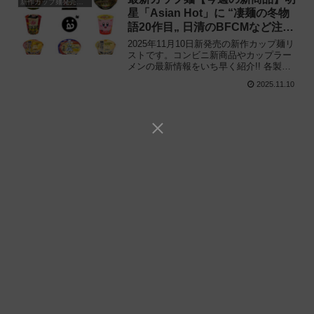
新作カップ麺発売予定
星「Asian Hot」に “凄麺の冬物
語20作目„ 日清のBFCMなど注目
の新作まとめ！
2025年11月10日新発売の新作カップ麺リ
ストです。コンビニ新商品やカップラー
メンの最新情報をいち早く紹介!! 各製品
の特徴解説と独自入手したメーカー未公
2025.11.10
開の新作情報もありますので、カップ麺
の新商品が気になる方はご活用くださ
い。