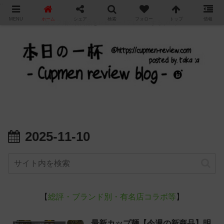
"
MENU
ホーム
シェア
検索
フォロー
トップ
情報
カップ麺の新商品をレビュー / アレンジするブログ
2025-11-10
【
総評・ブランド別・有名店コラボ等
】
最新カップ麺【今週の新商品】明