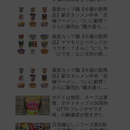
注目の新作まとめ！
最新カップ麺【今週の新商
品】蒙古タンメン中本「北
極ラーメン」ついに解禁！
さらに爆売れ “麺大盛り„ シ
リーズの新味など注目の新
最新カップ麺【今週の新商
作まとめ！
品】ヤマモリとペヤングが
コラボ！？さらに “ピコ„ や
「ひでき」など注目の新作
まとめ！
最新カップ麺【今週の新商
品】蒙古タンメン中本「北
極ラーメン」ついに解禁！
さらに爆売れ “麺大盛り„ シ
リーズの新味など注目の新
ポテトは無双、スープは遭
作まとめ！
難。ポテトチップス50周年
「QTTA フレンチサラダ
味」の解像度が低すぎた。
日清麺なしシリーズ第2弾!