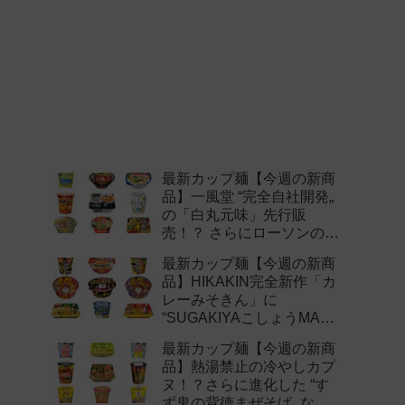
最新カップ麺【今週の新商
品】一風堂 “完全自社開発„
の「白丸元味」先行販
売！？ さらにローソンの激
辛チャレンジなどど注目の
最新カップ麺【今週の新商
新作まとめ！
品】HIKAKIN完全新作「カ
レーみそきん」に
“SUGAKIYAこしょうMAX„
など注目の新作まとめ！
最新カップ麺【今週の新商
品】熱湯禁止の冷やしカプ
ヌ！？さらに進化した “す
ず鬼の背徳まぜそば„ など