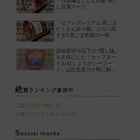
「日清麺なしどん兵衛 鴨だ
し豆腐スープ」
「セブンプレミアム 黒ごま
たくさん担々麺」コスパ高
すぎ!! 黒ごま炸裂の一杯
認知度50％以下の “隠し味„
を主役にした「カップヌー
ドル 紅しょうがシーフー
ド」は紅生姜ガチ勢に刺さ
るのか——。
絶
賛ランキング参加中
にほんブログ村へ
人気ブログランキングへ
S
pecial thanks