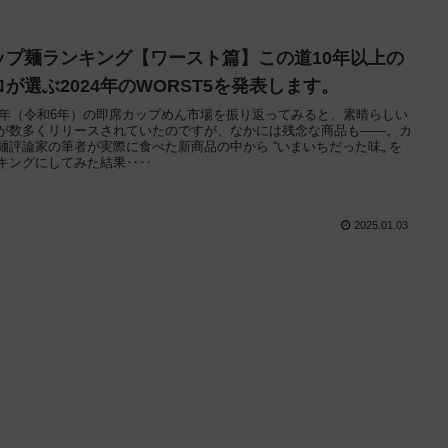
ップ麺ランキング【ワースト篇】この道10年以上の
ロが選ぶ2024年のWORST5を発表します。
24年（令和6年）の即席カップめん市場を振り返ってみると、素晴らしい
が数多くリリースされていたのですが、なかには残念な商品も——。カ
麺評論家の筆者が実際に食べた新商品の中から “いまいちだった味„ を
キングにしてみた結果‥‥
2025.01.03