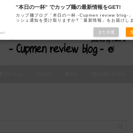
"本日の一杯" でカップ麺の最新情報をGET!
カップ麺の新商品をレビュー / アレンジするブログ
カップ麺ブログ「本日の一杯 -Cupmen review blog
ッシュ通知を受け取りますか?「最新情報」をお届けし
また今度
ush7
Site map
Mail
Info
今週の新商品