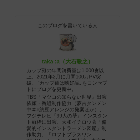
このブログを書いている人
taka :a（大石敬之）
カップ麺の年間消費量は1,000食以
上、2021年2月に月間100万PV突
破。 “カップ麺は嗜好品„ をコンセプ
トにブログを更新中。
TBS『マツコの知らない世界』出演
依頼・番組制作協力（蒙古タンメン
中本×納豆アレンジの発案ほか）、
フジテレビ『99人の壁』インスタン
ト麺枠に出演、大和イチロウ著『偏
愛的インスタントラーメン図鑑』制
作助力、「ロフトプラスワン