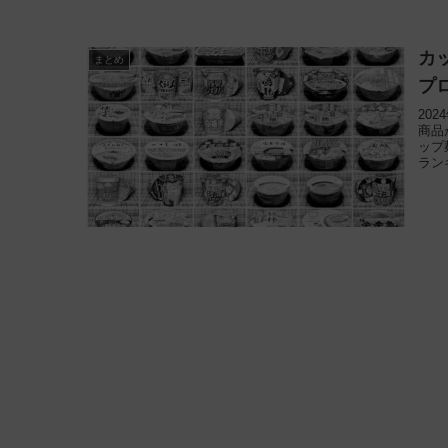
カ
まとめ
プ
20
商品
ップ
ラン