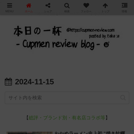
"
MENU
ホーム
シェア
検索
フォロー
トップ
情報
カップ麺の新商品をレビュー / アレンジするブログ
2024-11-15
【
総評・ブランド別・有名店コラボ等
】
わかめラーメン史上初 “焼き牡蠣