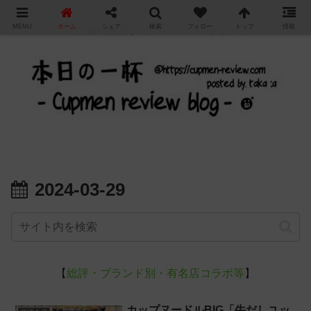
"
MENU
ホーム
シェア
検索
フォロー
トップ
情報
カップ麺の新商品をレビュー / アレンジするブログ
2024-03-29
【
総評・ブランド別・有名店コラボ等
】
カップヌードルBIG「牛だしユッ