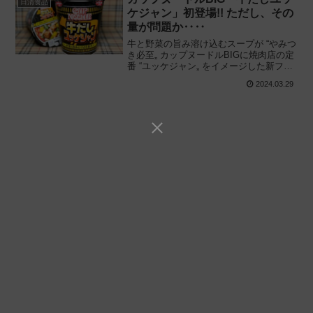
日清食品
ケジャン」初登場!! ただし、その
量が問題か‥‥
牛と野菜の旨み溶け込むスープが “やみつ
き必至„ カップヌードルBIGに焼肉店の定
番 “ユッケジャン„ をイメージした新フレ
ーバー登場!! 日清食品のカップ麺「カッ
2024.03.29
プヌードル 牛だしユッケジャン ビッグ」
を食べてみた感想と評価・レビューで
す。