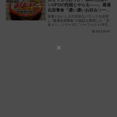
日清食品
シUFOの性能とやらを——。最適
化栄養食「濃い濃いお好みソース
焼そば」の実力とは
栄養とおいしさの完全なバランスを追求
し “最適化栄養食” の認証も取得した「完
全メシ」シリーズに “パーフェクトUFO第
2弾” 登場!! 日清食品「完全メシ 日清焼そ
2023.09.06
ばU.F.O. 濃い濃いお好みソース焼そば」
を食べてみた感想と評価・レビューで
す。