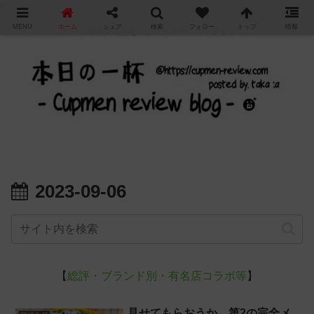
"
MENU
ホーム
シェア
検索
フォロー
トップ
情報
カップ麺の新商品をレビュー / アレンジするブログ
2023-09-06
【
総評・ブランド別・有名店コラボ等
】
見せてもらおうか、第2の完全メ