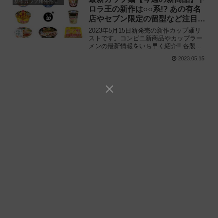
新作カップ麺発売予定
ロラ王の新作は○○系!? あの有名
店やセブン限定の留型など注目作
が目白押し!!
2023年5月15日新発売の新作カップ麺リ
ストです。コンビニ新商品やカップラー
メンの最新情報をいち早く紹介!! 各製品
の特徴解説と独自入手したメーカー未公
2023.05.15
開の新作情報もありますので、カップ麺
の新商品が気になる方はご活用くださ
い。