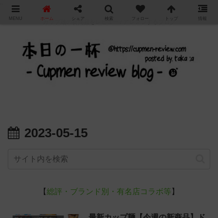
"
MENU
ホーム
シェア
検索
フォロー
トップ
情報
カップ麺の新商品をレビュー / アレンジするブログ
2023-05-15
【
総評・ブランド別・有名店コラボ等
】
最新カップ麺【今週の新商品】ド