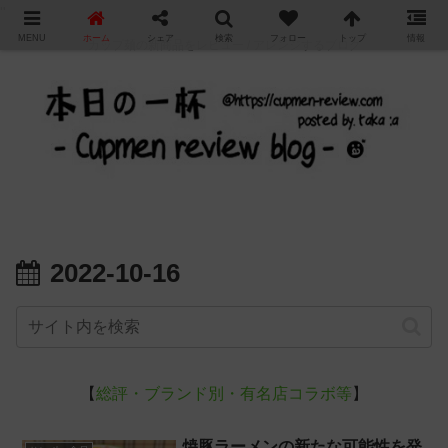
"
MENU
ホーム
シェア
検索
フォロー
トップ
情報
カップ麺の新商品をレビュー / アレンジするブログ
2022-10-16
【
総評・ブランド別・有名店コラボ等
】
焼豚ラーメンの新たな可能性を発