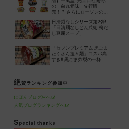
品】一風堂 “完全自社開発„
の「白丸元味」先行販
売！？ さらにローソンの激
辛チャレンジなどど注目の
日清麺なしシリーズ第2弾!
新作まとめ！
「日清麺なしどん兵衛 鴨だ
し豆腐スープ」
「セブンプレミアム 黒ごま
たくさん担々麺」コスパ高
すぎ!! 黒ごま炸裂の一杯
絶
賛ランキング参加中
にほんブログ村へ
人気ブログランキングへ
S
pecial thanks