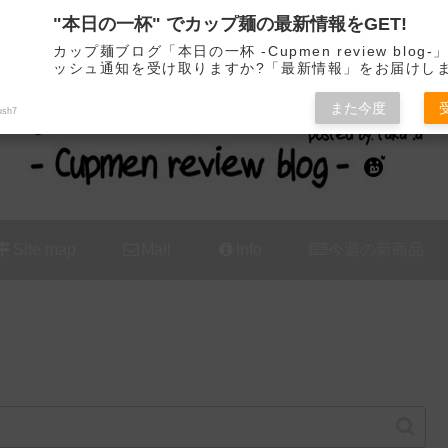
"本日の一杯" でカップ麺の最新情報をGET!
カップ麺の新商品をレビュー / アレンジするブログ
カップ麺ブログ「本日の一杯 -Cupmen review blog
ッシュ通知を受け取りますか?「最新情報」をお届けし
また今度
ush7
Site map
Mail
Info
今週の新商品