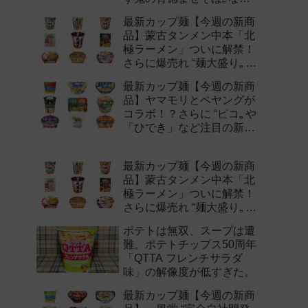
注目の新作まとめ！
最新カップ麺【今週の新商
品】蒙古タンメン中本「北
極ラーメン」ついに解禁！
さらに爆売れ “麺大盛り„ シ
リーズの新味など注目の新
最新カップ麺【今週の新商
作まとめ！
品】ヤマモリとペヤングが
コラボ！？さらに “ピコ„ や
「ひでき」など注目の新作
まとめ！
最新カップ麺【今週の新商
品】蒙古タンメン中本「北
極ラーメン」ついに解禁！
さらに爆売れ “麺大盛り„ シ
リーズの新味など注目の新
ポテトは無双、スープは遭
作まとめ！
難。ポテトチップス50周年
「QTTA フレンチサラダ
味」の解像度が低すぎた。
最新カップ麺【今週の新商