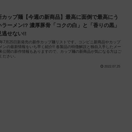
新カップ麺【今週の新商品】最高に面倒で最高にう
いラーメン!? 濃厚豚骨「コクの白」と「香りの黒」
見逃せない!!
22年7月25日新発売の新作カップ麺リストです。コンビニ新商品やカップ
メンの最新情報をいち早く紹介!! 各製品の特徴解説と独自入手したメー
未公開の新作情報もありますので、カップ麺の新商品が気になる方はご
ください。
2022.07.25