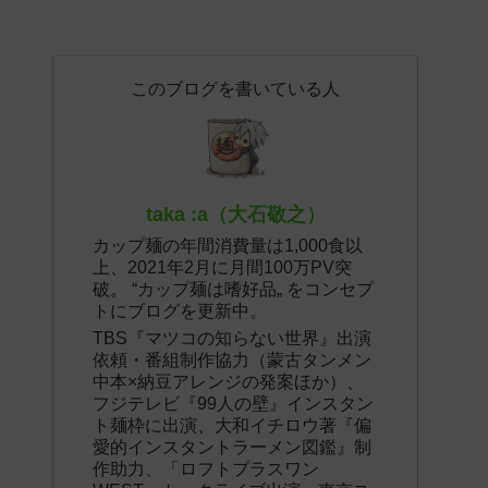
このブログを書いている人
taka :a（大石敬之）
カップ麺の年間消費量は1,000食以
上、2021年2月に月間100万PV突
破。 “カップ麺は嗜好品„ をコンセプ
トにブログを更新中。
TBS『マツコの知らない世界』出演
依頼・番組制作協力（蒙古タンメン
中本×納豆アレンジの発案ほか）、
フジテレビ『99人の壁』インスタン
ト麺枠に出演、大和イチロウ著『偏
愛的インスタントラーメン図鑑』制
作助力、「ロフトプラスワン