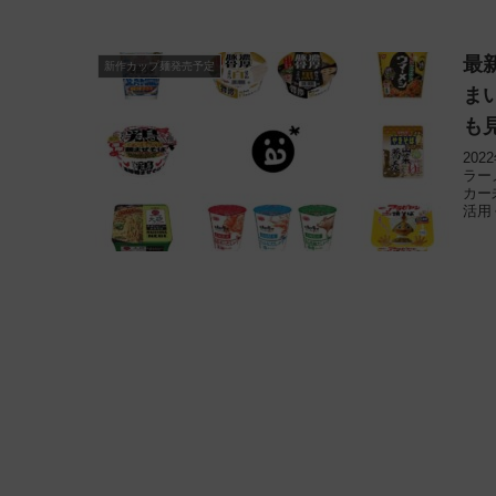
最
新作カップ麺発売予定
ま
も
20
ラー
カー
活用