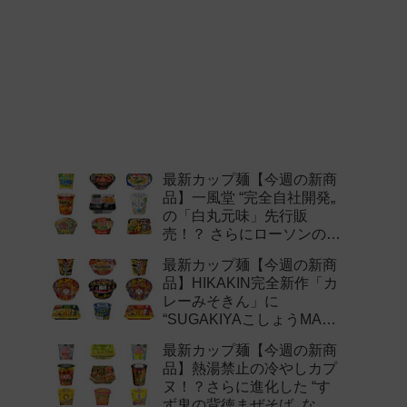
最新カップ麺【今週の新商
品】一風堂 “完全自社開発„
の「白丸元味」先行販
売！？ さらにローソンの激
辛チャレンジなどど注目の
最新カップ麺【今週の新商
新作まとめ！
品】HIKAKIN完全新作「カ
レーみそきん」に
“SUGAKIYAこしょうMAX„
など注目の新作まとめ！
最新カップ麺【今週の新商
品】熱湯禁止の冷やしカプ
ヌ！？さらに進化した “す
ず鬼の背徳まぜそば„ など