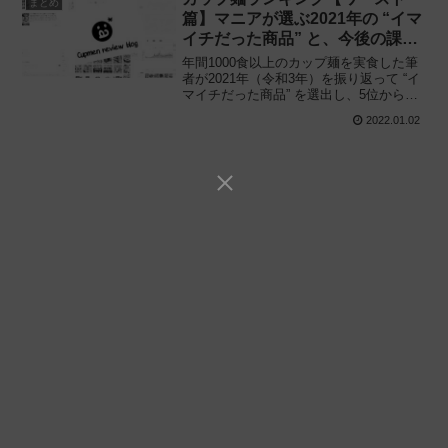
まとめ
篇】マニアが選ぶ2021年の “イマ
イチだった商品” と、今後の課題
は——
年間1000食以上のカップ麺を実食した筆
者が2021年（令和3年）を振り返って “イ
マイチだった商品” を選出し、5位から順
に発表。2021年に発売された新作の中で
2022.01.02
「ワーストランキング」に入ったカップ
麺と、今後の課題は——