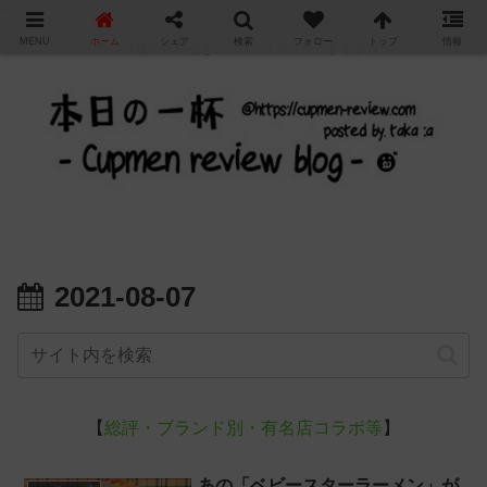
"
MENU
ホーム
シェア
検索
フォロー
トップ
情報
カップ麺の新商品をレビュー / アレンジするブログ
2021-08-07
【
総評・ブランド別・有名店コラボ等
】
あの「ベビースターラーメン」が