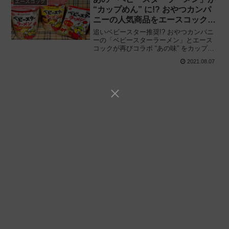
エースコック
“カップめん” に!? おやつカンパ
ニーの人気商品をエースコックが
再現!!
追いベビースター推奨!? おやつカンパニ
ーの「ベビースターラーメン」とエース
コックが再びコラボ “あの味” をカップラ
ーメンで再現「ベビースターラーメン カ
2021.08.07
ップめん チキン味 / ピリ辛チキン味」を
食べてみた感想と評価・レビューです。