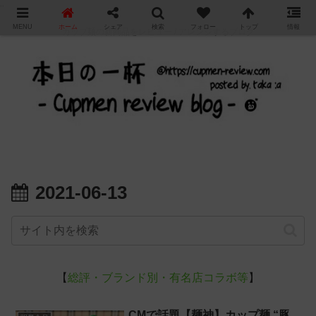
"
MENU
ホーム
シェア
検索
フォロー
トップ
情報
カップ麺の新商品をレビュー / アレンジするブログ
2021-06-13
【
総評・ブランド別・有名店コラボ等
】
CMで話題【麺神】カップ麺 “豚