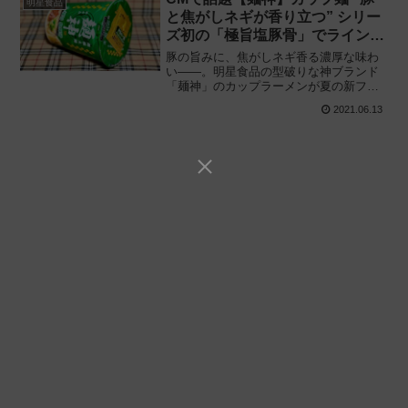
明星食品
と焦がしネギが香り立つ” シリー
ズ初の「極旨塩豚骨」でラインナ
ップを強化!!
豚の旨みに、焦がしネギ香る濃厚な味わ
い——。明星食品の型破りな神ブランド
「麺神」のカップラーメンが夏の新フレ
ーバーを展開!! 期間限定「明星 麺神 (め
2021.06.13
がみ) カップ 極旨 (ごくうま) 塩豚骨」を
食べてみた感想と評価・レビューです。