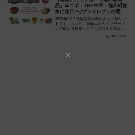
新作カップ麺発売予定
品」辛ニボ・THE中華・徳川町如
水に注目!!ゼブンイレブンの悪夢
“わかめ7倍” わかめラーメンも再
2020年9月7日新発売の新作カップ麺リス
臨
トです。コンビニ新商品やカップラーメ
ンの最新情報をいち早く紹介!! 各製品の
特徴解説と独自入手したメーカー未公開
2020.09.07
の新作情報もありますので、カップ麺の
新商品が気になる方はご活用ください。