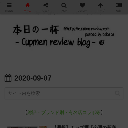
"
MENU
ホーム
シェア
検索
フォロー
トップ
情報
カップ麺の新商品をレビュー / アレンジするブログ
2020-09-07
【
総評・ブランド別・有名店コラボ等
】
【週報】カップ麺「今週の新商